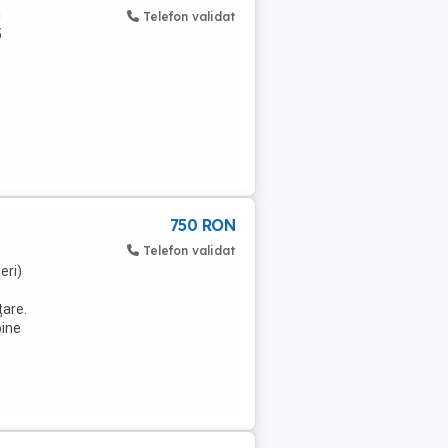
i
Telefon validat
5
750 RON
Telefon validat
eri)
țare.
bine