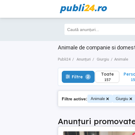
publi
24
.ro
Toate
Perso
Filtre
2
157
157
Animale de companie si domesti
Publi24
Anunțuri
Giurgiu
Animale
Toate
Pers
Filtre
2
157
15
Filtre active:
Animale
Giurgiu
Anunțuri promovat