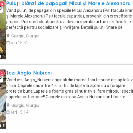
Puiuți blânzi de papagali Micul și Marele Alexandru
4
Vând puiuți de papagal din speciile Micul Alexandru (Psittacula kra
și Marele Alexandru (Psittacula eupatria), proveniți din crescătorie
proprie. Puii sunt ideali pentru a deveni membri ai familiei, fiind în e
perfectă pentru socializare și învățare. Detalii puiuți: Stare de
sănătate: Perfect ...
Giurgiu, Giurgiu
ieri 15:51
5
Iezi Anglo-Nubieni
1
Vand iezi Anglo_Nubieni originali,din mame foarte bune de lapte.Iez
6 luni .Caprele dau intre 4 si 5 litrii de lapte la zi,dar cu o furajare
proteica buna.Laptele e foarte gras si nutritiv si fara mirosul specif
caprelor autohtone!! Caprele din rasa Anglo-Nubian sunt foarte
apreciate,pentru calitatea ...
Giurgiu, Giurgiu
ieri 15:14
5