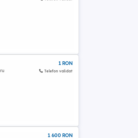
1 RON
tru
Telefon validat
1 600 RON