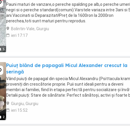
Pauni maturi de vanzare,o pereche spalding pe alb,o pereche umer
negri si o pereche standard(comuni).Varstele variaza intre 3ani si 
ani.Vaccinati si Deparazitati!Preț de la 1600ron la 2000ron
perechea,toti sunt maturi pentru reprodus.
Bolintin-Vale, Giurgiu
ieri 17:17
5
Puiuț blând de papagali Micul Alexander crescut la
seringă
Vând puiuți de papagal din specia Micul Alexandru (Psittacula kram
proveniți din crescătorie proprie. Puii sunt ideali pentru a deveni
membri ai familiei, fiind în etapa perfectă pentru socializare și învă
Detalii puiuți: Stare de sănătate: Perfect sănătoși, activi și foarte 
îngrijiți. Temperament: ...
Giurgiu, Giurgiu
ieri 15:52
2