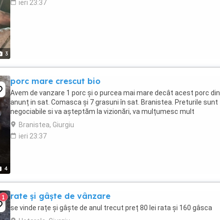
ieri 23:37
3
porc mare crescut bio
Avem de vanzare 1 porc și o purcea mai mare decât acest porc din
anunț in sat. Comasca și 7 grasuni în sat. Branistea. Preturile sunt
negociabile si va așteptăm la vizionări, va mulțumesc mult
Branistea, Giurgiu
ieri 23:37
4
rate și gâște de vânzare
1
se vinde rațe și gâște de anul trecut preț 80 lei rata și 160 gâsca