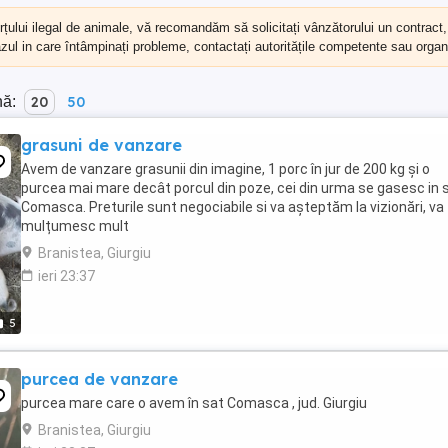
erțului ilegal de animale, vă recomandăm să
solicitați vânzătorului un contract
cazul in care întâmpinați probleme, contactați autoritățile competente sau organi
nă:
20
50
grasuni de vanzare
Avem de vanzare grasunii din imagine, 1 porc în jur de 200 kg și o
purcea mai mare decât porcul din poze, cei din urma se gasesc in s
Comasca. Preturile sunt negociabile si va așteptăm la vizionări, va
mulțumesc mult
Branistea, Giurgiu
ieri 23:37
5
purcea de vanzare
purcea mare care o avem în sat Comasca , jud. Giurgiu
Branistea, Giurgiu