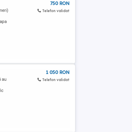
750 RON
meri)
Telefon validat
tapa
1 050 RON
i au
Telefon validat
ic