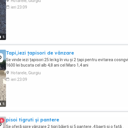
Hotarele, Giurgiu
ieri 23:09
5
Tapi,iezi țapisori de vânzare
Se vinde iezi țapisori 25 lei kg în viu și 2 țapi pentru evitarea cosngv
1600 lei bucata cel alb 4,8 ani cel Maro 1,4 ani
Hotarele, Giurgiu
ieri 23:09
5
pisoi tigruti și pantere
6
Se oferă spre vânzare 2 tigri băieți și 5 pantere ,4 baeti și o fată .