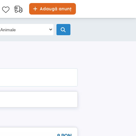
Adaugă anunț
9 RON