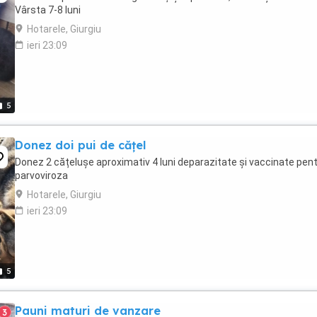
Vârsta 7-8 luni
Hotarele, Giurgiu
ieri 23:09
5
Donez doi pui de cățel
Donez 2 cățelușe aproximativ 4 luni deparazitate și vaccinate pen
parvoviroza
Hotarele, Giurgiu
ieri 23:09
5
Pauni maturi de vanzare
3