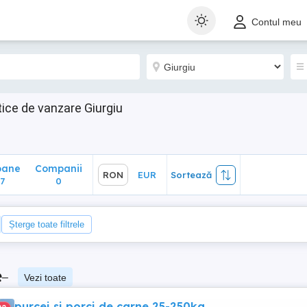
ane
Companii
RON
EUR
Sortează
Contul meu
0
ce de vanzare Giurgiu
oane
Companii
RON
EUR
Sortează
7
0
Șterge toate filtrele
e
–
Vezi toate
purcei si porci de carne 25-250kg.