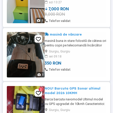
înălțime 230cm), mini biblioteca compusă
azi 13:27
din cuburi cu sertare pt depozitare și
7,000 RON
polițe, pat supraetajat ( doua zone de
8,000 RON
dormit) cu scara formata din cuburi
prevazute cu sertare pt depozitare ...
5
Telefon validat
masină de vănzare
masină buna in stare folosită de câteva ori
pentru copii pe telecomandă încărcător
etc...
Giurgiu, Giurgiu
ieri 09:18
350 RON
Telefon validat
3
NOU! Barcuta GPS Sonar ultimul
2
model 2026 10KMH
Barca barcuta navomodel Ultimul model
cu GPS upgradat de 10kmh Caracteristici:
Funcția GPS ajută la setarea a 40
Giurgiu, Giurgiu
(PATRUZECI) de puncte de poziționare