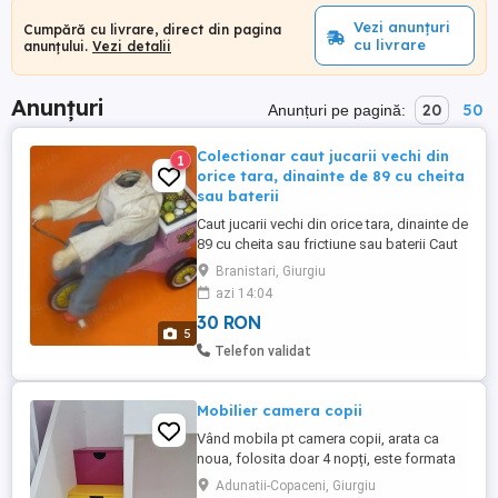
Vezi anunțuri
Cumpără cu livrare, direct din pagina
cu livrare
anunțului.
Vezi detalii
Anunțuri
20
50
Anunțuri pe pagină:
Colectionar caut jucarii vechi din
1
orice tara, dinainte de 89 cu cheita
sau baterii
Caut jucarii vechi din orice tara, dinainte de
89 cu cheita sau frictiune sau baterii Caut
si jucarii vechi cu defecte pentru reparat
Branistari, Giurgiu
Daca au si cutiile la ele, cu atat mai bine
azi 14:04
Faceti poze cat mai clare si detaliate,
30 RON
detalii despre starea lor de functionare, de
5
la defecte si pretul solicitat Multumesc ...
Telefon validat
Mobilier camera copii
Vând mobila pt camera copii, arata ca
noua, folosita doar 4 nopți, este formata
din dressing foarte mare (lățime 240cm
Adunatii-Copaceni, Giurgiu