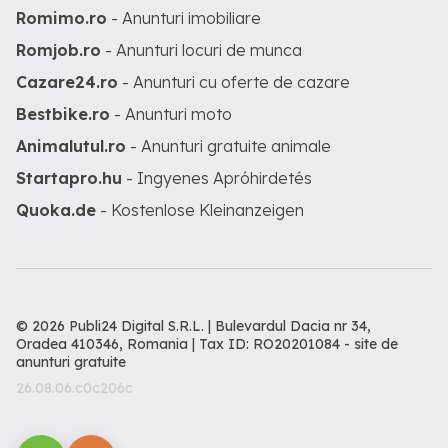
Romimo.ro
- Anunturi imobiliare
Romjob.ro
- Anunturi locuri de munca
Cazare24.ro
- Anunturi cu oferte de cazare
Bestbike.ro
- Anunturi moto
Animalutul.ro
- Anunturi gratuite animale
Startapro.hu
- Ingyenes Apróhirdetés
Quoka.de
- Kostenlose Kleinanzeigen
© 2026 Publi24 Digital S.R.L. | Bulevardul Dacia nr 34,
Oradea 410346, Romania | Tax ID: RO20201084 -
site de
anunturi gratuite
26.08.06.c0c206c