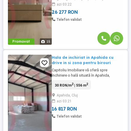
azi 03:22
este ideală pentru desfășurarea
activităților comerciale sau de servicii. ...
26 277 RON
Telefon validat
Promovat
15
Hala de inchiriat in Apahida cu
drive in si zona pentru birouri
Capitoliu Imobiliare vă oferă spre
închiriere o hală situată în Apahida,
racordată la toate utilitățile necesare.
2
2
30 RON/m
| 556 m
Aceasta dispune de curent trifazic și o
putere instalată de 50 kW/h. Hala are o
Apahida, Cluj
suprafață utilă de 486 mp zona destinata
azi 03:21
depozitarii, cu o înălțime de 6 metri, la
care se mai adauga 2 nivele ...
16 817 RON
Telefon validat