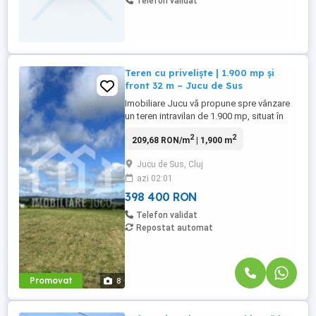
Telefon validat
Teren cu priveliște | 1.900 mp și
front 32 m – Jucu de Sus
Imobiliare Jucu vă propune spre vânzare
un teren intravilan de 1.900 mp, situat în
Jucu de Sus, într-o zonă rezidențială
2
2
209,68 RON/m
| 1,900 m
potrivită atât pentru construirea unei
proprietăți individuale cu teren generos,
Jucu de Sus, Cluj
cât și pentru valorificare imobiliară.
azi 02:01
Terenul are o configurație foarte bună
pentru construcție: ...
398 400 RON
Telefon validat
Repostat automat
Promovat
8