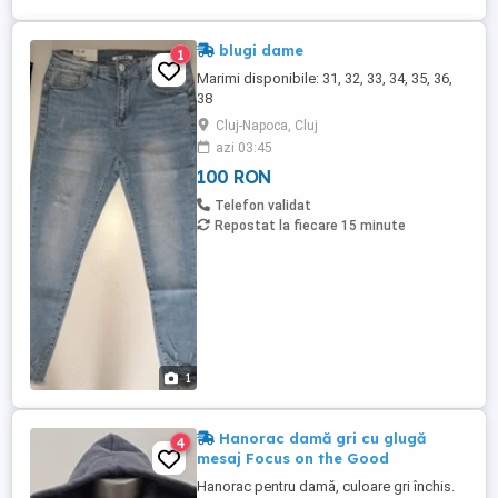
blugi dame
1
Marimi disponibile: 31, 32, 33, 34, 35, 36,
38
Cluj-Napoca, Cluj
azi 03:45
100 RON
Telefon validat
Repostat la fiecare 15 minute
1
Hanorac damă gri cu glugă
4
mesaj Focus on the Good
Hanorac pentru damă, culoare gri închis.