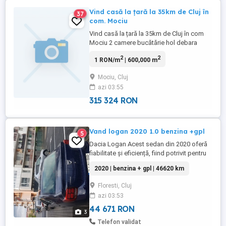
Vind casă la țară la 35km de Cluj în
37
com. Mociu
Vind casă la țară la 35km de Cluj în com
Mociu 2 camere bucătărie hol debara
anexe gospodărești pivniță și 4 ha de
2
2
1 RON/m
| 600,000 m
teren arabil
Mociu, Cluj
azi 03:55
315 324 RON
Vand logan 2020 1.0 benzina +gpl
5
Dacia Logan Acest sedan din 2020 oferă
fiabilitate și eficiență, fiind potrivit pentru
familii sau navetă zilnică. Mașina are o
2020 | benzina + gpl | 46620 km
culoare albastră atractivă și este din
generația a doua, înmatriculată pentru
Floresti, Cluj
prima dată în noiembrie 2020. Este ideală
azi 03:53
pentru cei care caută un autoturism
practic și economic. 4 ...
44 671 RON
3
Telefon validat