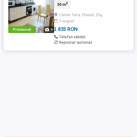
2
50 m
este compatimentat astfel bucatarie
mobilata si utilata, living, dormitor, baie ,
Cartier Terra, Floresti, Cluj
balcon , debara. Prima inchiriere
5 august
postrenovare.
1 835 RON
Promovat
9
Telefon validat
Repostat automat