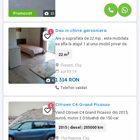
Promovat
13
Dau in chirie garsoniera
1
Are o suprafata de 22 mp , este mobilata
se afla la etajul 1 al unui imobil privat de
garsoniere.Imobilul dispune de o
2
22 m
bucatarie comuna utilata aflata la demisol
si se afla langa statia de autobuz
Floresti, Cluj
,magazin ,parc. Prefer o singura persoana
azi 03:19
fara anumale de companie.
1 314 RON
6
Telefon validat
Citroen C4 Grand Picasso
3
Vand Citroen C4 Grand Picasso din 2015,
euro6, motor 2.0 bluehdi de 150 cai
putere, cutie automata. Masina are 7
2015 | diesel | 205000 km
locuri, geamuri electrice, oglinzi electrice
incalzite, clima bizonala, carlig remorcare
Cluj-Napoca, Cluj