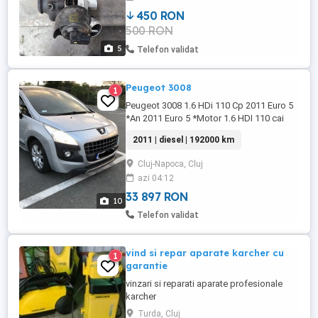
450 RON
500 RON
5
Telefon validat
Peugeot 3008
1
Peugeot 3008 1.6 HDi 110 Cp 2011 Euro 5
*An 2011 Euro 5 *Motor 1.6 HDI 110 cai
putere *Rulaj 192000 km(in creștere)
2011 | diesel | 192000 km
*VF30U9HR8BS223578 *Bielete de
direcție, antiruliu, pivoți schimbate *Cutie
Cluj-Napoca, Cluj
viteze automată (robotizată)6+1 viteze
azi 04:12
*Panoramic *Perdelute geamuri, folie UV
Masterfol *Dublu climatronic *Comenzi ...
33 897 RON
10
Telefon validat
vind si repar aparate karcher cu
1
garantie
vinzari si reparati aparate profesionale
karcher
Turda, Cluj