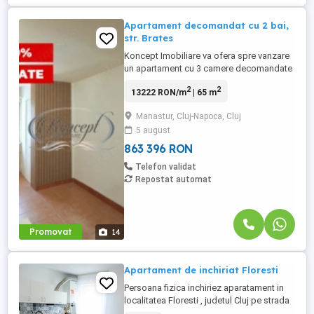
Apartament decomandat cu 2 bai,
str. Brates
Koncept Imobiliare va ofera spre vanzare
un apartament cu 3 camere decomandate
si 2 bai, situat in cartierul Manastur, pe
2
2
13222 RON/m
| 65 m
strada Brates, intr-o zona rezidentiala
linistita, apreciata pentru accesul facil
Manastur, Cluj-Napoca, Cluj
catre scoli, parcuri, magazine si mijloace
5 august
de transport in comun. Apartamentul este
amplasat la etajul ...
863 396 RON
Telefon validat
Repostat automat
Promovat
14
Apartament de inchiriat Floresti
Persoana fizica inchiriez aparatament in
localitatea Floresti , judetul Cluj pe strada
Sesul de sus nr 4, etaj 2. Apartamentul