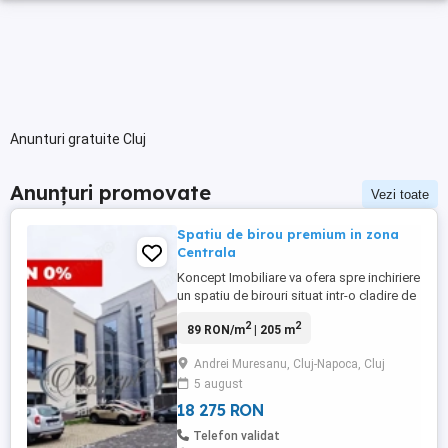
Anunturi gratuite Cluj
Anunțuri promovate
Vezi toate
Spatiu de birou premium in zona
Centrala
Koncept Imobiliare va ofera spre inchiriere
un spatiu de birouri situat intr-o cladire de
birouri premium din zona centrala, o
2
2
89 RON/m
| 205 m
locatie strategica pentru companii care isi
doresc vizibilitate, accesibilitate si un
Andrei Muresanu, Cluj-Napoca, Cluj
mediu profesional de top. Spatiul este
5 august
amplasat la etajul 2 al imobilului si
beneficiaza ...
18 275 RON
Telefon validat