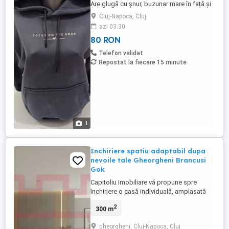
Are glugă cu șnur, buzunar mare în față și
imprimeu Focus on the Good . Este
Cluj-Napoca, Cluj
comod, călduros și ușor de purtat zi de zi.
azi 03:30
Stil modern și practic Material plăcut la
80 RON
atingere Ideal pentru sezonul rece Pentru
o alegere corectă a mărimii, puteți solicita
Telefon validat
...
Repostat la fiecare 15 minute
1
Inchiriere spatiu adaptabil dupa
nevoile tale Gheorgheni Brancusi
Gok
Capitoliu Imobiliare vă propune spre
închiriere o casă individuală, amplasată
într-o zonă excelentă din cartierul
2
300 m
Gheorgheni, la intersecția străzilor
Brâncuși și Brâncoveanu. Datorită
gheorgheni, Cluj-Napoca, Cluj
poziționării sale avantajoase, proprietatea