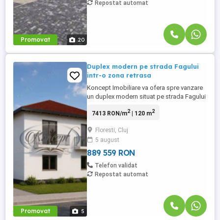
Repostat automat
Promovat
20
Duplex modern pe strada Fagului
intr-o zona retrasa
Koncept Imobiliare va ofera spre vanzare
un duplex modern situat pe strada Fagului
din Floresti, intr-o zona retrasa si
2
2
7413 RON/m
| 120 m
apreciata pentru liniste, accesibilitate si
intimitate. Proprietatea este amplasata pe
Floresti, Cluj
o strada infundata, chiar la capatul
5 august
acesteia, aspect care elimina traficul
intens si ofera un ...
889 559 RON
Telefon validat
Repostat automat
Promovat
5