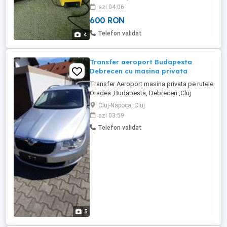
azi 04:06
600 RON
Telefon validat
4
Transfer aeroport Budapesta
Debrecen cu masina privata
Transfer Aeroport masina privata pe rutele
Oradea ,Budapesta, Debrecen ,Cluj
Napoca, Târgu Mureș, Arad, Timișoara,
Cluj-Napoca, Cluj
Satu Mare, Sibiu,Brasov Tur sau Retur. Pret
azi 03:59
140euro toată masina . Rel. La Nr Tel.
Telefon validat
ZERO SAPTE PARTU DOI ZERO OPT
PATRU PATRU PATRU NOUA .
3