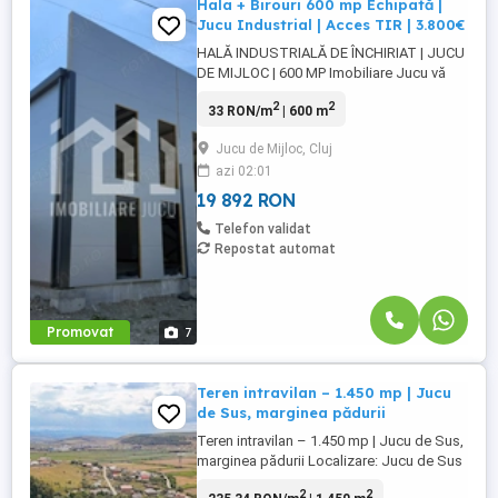
Hala + Birouri 600 mp Echipată |
Jucu Industrial | Acces TIR | 3.800€
HALĂ INDUSTRIALĂ DE ÎNCHIRIAT | JUCU
DE MIJLOC | 600 MP Imobiliare Jucu vă
propune spre închiriere o hală industrială
2
2
33 RON/m
| 600 m
modernă, situată în zona industrială Jucu
de Mijloc, cu acces facil către DN1C,
Jucu de Mijloc, Cluj
Centura Cluj-Vâlcele și Autostrada A3.
azi 02:01
Proprietatea este ideală pentru activități
de producție, depozitare, ...
19 892 RON
Telefon validat
Repostat automat
Promovat
7
Teren intravilan – 1.450 mp | Jucu
de Sus, marginea pădurii
Teren intravilan – 1.450 mp | Jucu de Sus,
marginea pădurii Localizare: Jucu de Sus
Suprafață: 1.450 mp Front stradal: 17 ml
2
2