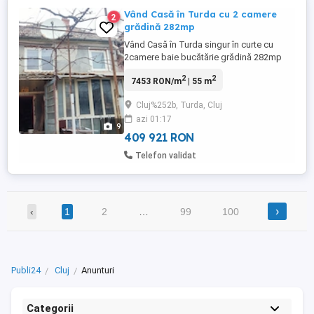
Vând Casă în Turda cu 2 camere
2
grădină 282mp
Vând Casă în Turda singur în curte cu
2camere baie bucătărie grădină 282mp
pivniță dacă sunteți interesat vă rog să
2
2
7453 RON/m
| 55 m
sunați la Nr din anunț și veniți să o vedeți
nu mai dați mesaje sau schimb cu
Cluj%252b, Turda, Cluj
garsoniera în Cluj.
azi 01:17
9
409 921 RON
Telefon validat
›
‹
1
2
…
99
100
Publi24
Cluj
Anunturi
Categorii