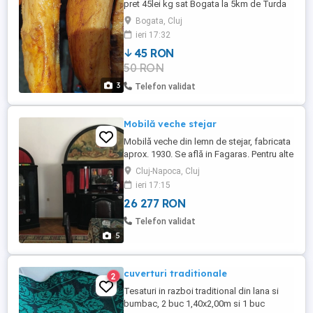
pret 45lei kg sat Bogata la 5km de Turda
detalii la telefon
Bogata, Cluj
ieri 17:32
45 RON
50 RON
3
Telefon validat
Mobilă veche stejar
Mobilă veche din lemn de stejar, fabricata
aprox. 1930. Se află in Fagaras. Pentru alte
detalii, dimensiuni ma puteti contacta.
Cluj-Napoca, Cluj
ieri 17:15
26 277 RON
Telefon validat
5
cuverturi traditionale
2
Tesaturi in razboi traditional din lana si
bumbac, 2 buc 1,40x2,00m si 1 buc