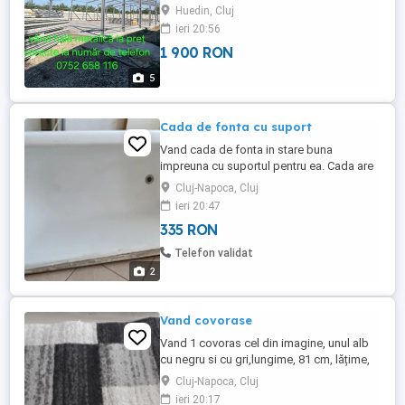
patru la streașină opt cu 40 cu patru la
Huedin, Cluj
streașină 14 cu 50 cu 5 la streașină facem
ieri 20:56
și alte mărimi doar pe comandă mai multe
1 900 RON
detalii la număr de telefon ne deplasăm
toată țara lucrăm și după proiectul
5
clientului
Cada de fonta cu suport
Vand cada de fonta in stare buna
impreuna cu suportul pentru ea. Cada are
dimensiunea 150x70cm. Suportul a fost
Cluj-Napoca, Cluj
facut la comanda, are picioare reglabile si
ieri 20:47
este vopsit in camp electrostatic. Se
335 RON
poate vedea in Manastur.
Telefon validat
2
Vand covorase
Vand 1 covoras cel din imagine, unul alb
cu negru si cu gri,lungime, 81 cm, lățime,
50 cm ,.Stare foarte buna.
Cluj-Napoca, Cluj
ieri 20:17