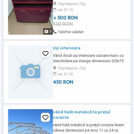
rafturi deschise și două dulapuri cu uși,
Cluj-Napoca, Cluj
oferind spațiu generos de depozitare.
ieri 21:19
Este prevăzută cu picioare metalice și
300 RON
mânere cromate, potrivita pentru living, hol
500 RON
sau birou.
3
Telefon validat
Uși interioare
Vând două uși interioare culoare maro cu
deschidere pe stanga dimensiuni 205x75
baie205x85 camera sânt an stare buna
Cluj-Napoca, Cluj
ieri 21:18
450 RON
vând hală metalică la prețul
corecte
vând hală metalică la prețul corecte Avem
câteva dimensiuni pe stoc 11 cu 24 cu