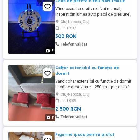
Ceas de perete birou HANDMADE
Vând ceas decorativ realizat manual,
inspirat din lumea auto placă de presiune ,
ideal pentru fanii BMW și pasionații de
Cluj-Napoca, Cluj
mașini.
ieri 19:02
300 RON
Telefon validat
5
Colțar extensibil cu funcție de
dormit
Vând colțar extensibil cu funcție de dormit
Ladă de depozitare L 250cm L partea fixă
160cm l canapea 90 cm l pat spațiu de
Cluj-Napoca, Cluj
dormit 150cm
ieri 18:39
2 500 RON
Telefon validat
3
Figurine ipsos pentru pictat