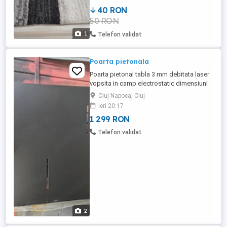
40 RON
50 RON
1
Telefon validat
Poarta pietonala
Poarta pietonal tabla 3 mm debitata laser
vopsita in camp electrostatic dimensiuni
1760x1140
Cluj-Napoca, Cluj
ieri 20:17
1 299 RON
Telefon validat
2