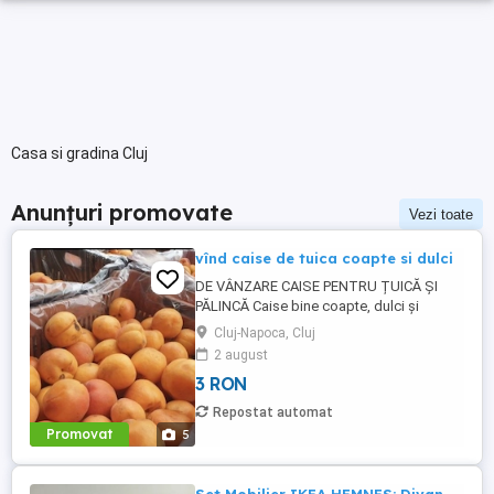
Casa si gradina Cluj
Anunțuri promovate
Vezi toate
vînd caise de tuica coapte si dulci
DE VÂNZARE CAISE PENTRU ȚUICĂ ȘI
PĂLINCĂ Caise bine coapte, dulci și
aromate, perfecte pentru țuică și pălincă
Cluj-Napoca, Cluj
de casă. Calitate bună Potrivite pentru
2 august
fermentare Cantități disponibile la cerere
3 RON
Preț avantajos Livrare online toată țara
gratuit Pentru detalii și comenzi sunați
Repostat automat
Promovat
5