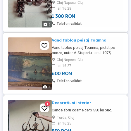
maner.
Cluj-Napoca, Cluj
ieri 16:28
1 300 RON
Telefon validat
3
Vand tablou peisaj Toamna
Vand tablou peisaj Toamna, pictat pe
panza, autor V. Stupariu , anul 1975,
lungime 90, latime 60
Cluj-Napoca, Cluj
ieri 16:27
600 RON
Telefon validat
2
Decoratiuni interior
1
Candelabru coarne cerb 550 lei buc.
Turda, Cluj
ieri 16:25