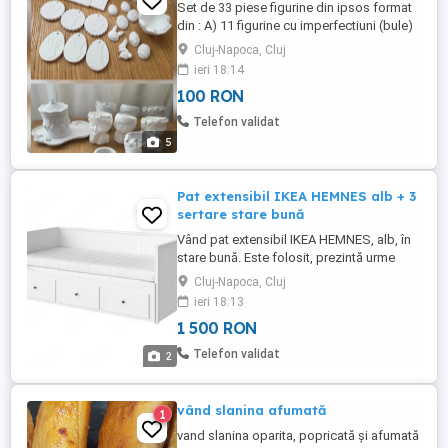
Set de 33 piese figurine din ipsos format
din : A) 11 figurine cu imperfectiuni (bule)
format din: - 5 vaze model fetita - 2 vaze
Cluj-Napoca, Cluj
model baiat - o tava ovala simpla - un
ieri 18:14
suport de lumânări tip pastila - o tava
100 RON
ovala cu model - o bomboniera carusel B)
22 figurine cu motive de paste format din :
Telefon validat
- 4 iepurași - ...
5
Pat extensibil IKEA HEMNES alb + 3
sertare stare bună
Vând pat extensibil IKEA HEMNES, alb, în
stare bună. Este folosit, prezintă urme
normale de utilizare, dar este bine
Cluj-Napoca, Cluj
întreținut și nu este uzat excesiv. Patul este
ieri 18:13
foarte practic, putând fi folosit ca pat de o
1 500 RON
persoană, iar prin extindere se transformă
într-un pat dublu. Dispune de 3 sertare
Telefon validat
2
mari pentru ...
vând slanina afumată
1
vand slanina oparita, popricată și afumată