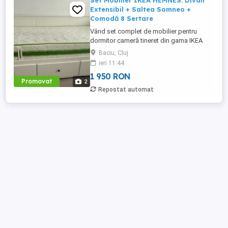
Set Mobilier IKEA HEMNES: Divan
Extensibil + Saltea Somneo +
Comodă 8 Sertare
Vând set complet de mobilier pentru
dormitor cameră tineret din gama IKEA
HEMNES, culoare alb. Piesele sunt
Baciu, Cluj
realizate parțial din lemn masiv, sunt
ieri 11:44
foarte robuste și oferă un spațiu masiv de
1 950 RON
depozitare. Pachetul include: 1. Divan
Promovat
2
extensibil IKEA HEMNES + Saltea
Repostat automat
Ortopedică Somneo Funcții: Canapea ...