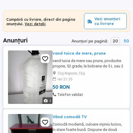
Vezi anunțuri
Cumpără cu livrare, direct din pagina
cu livrare
anunțului.
Vezi detalii
Anunțuri
20
50
Anunțuri pe pagină:
vand tuica de mere, prune
vand tuica de mere sau prune, productie
proprie, 52 grade, la bidoane de 5 L sau 2
L. Pret 50 lei L nu citesc mesajele, sunati
Cluj-Napoca, Cluj
ieri 21:35
50 RON
Telefon validat
1
Vând comodă TV
Comodă modernă, culoare vișiniu lucios,
în stare foarte bună. Dispune de două