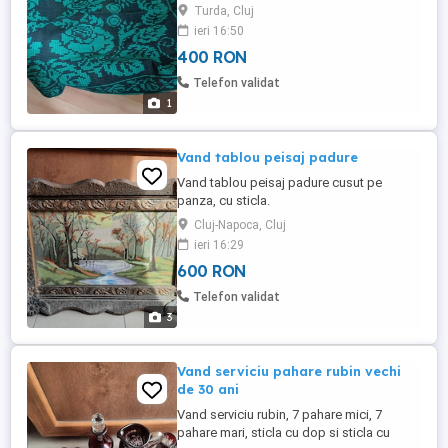
1,50x1,60m, nefolosite.
Turda, Cluj
ieri 16:50
400 RON
Telefon validat
1
Vand tablou peisaj padure
Vand tablou peisaj padure cusut pe
panza, cu sticla.
Cluj-Napoca, Cluj
ieri 16:29
600 RON
Telefon validat
3
Vand serviciu pahare rubin vechi
de 30 ani
Vand serviciu rubin, 7 pahare mici, 7
pahare mari, sticla cu dop si sticla cu