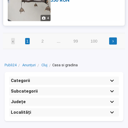
550 RON
4
›
‹
1
2
…
99
100
Publi24
Anunțuri
Cluj
Casa si gradina
Categorii
Subcategorii
Județe
Localități