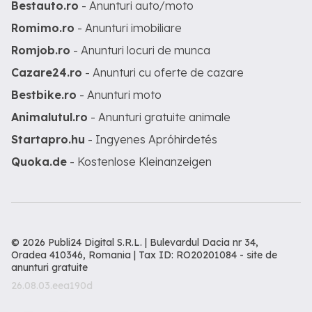
Bestauto.ro
- Anunturi auto/moto
Romimo.ro
- Anunturi imobiliare
Romjob.ro
- Anunturi locuri de munca
Cazare24.ro
- Anunturi cu oferte de cazare
Bestbike.ro
- Anunturi moto
Animalutul.ro
- Anunturi gratuite animale
Startapro.hu
- Ingyenes Apróhirdetés
Quoka.de
- Kostenlose Kleinanzeigen
© 2026 Publi24 Digital S.R.L. | Bulevardul Dacia nr 34,
Oradea 410346, Romania | Tax ID: RO20201084 -
site de
anunturi gratuite
26.08.03.eea190d