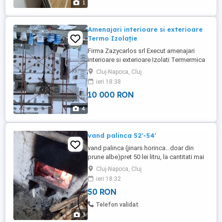
1
Amenajari interioare si exterioare
Termo Izolație
Firma Zazycarlos srl Execut amenajari
interioare si exterioare Izolati Termermica
Cluj-Napoca, Cluj
ieri 18:38
10 000 RON
4
vand palinca 52'-54'
vand palinca (jinars horinca...doar din
prune albe)pret 50 lei litru, la cantitati mai
mari se negociaza usor pretul, posibilitate
Cluj-Napoca, Cluj
de transport.
ieri 18:32
50 RON
Telefon validat
3