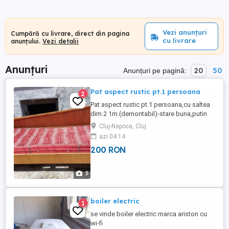
Vezi anunțuri
Cumpără cu livrare, direct din pagina
cu livrare
anunțului.
Vezi detalii
Anunțuri
20
50
Anunțuri pe pagină:
Pat aspect rustic pt.1 persoana
2
Pat aspect rustic pt.1 persoana,cu saltea
dim.2 1m.(demontabil)-stare buna,putin
folosit.Patul este la TURDA.
Cluj-Napoca, Cluj
azi 04:14
200 RON
3
boiler electric
1
se vinde boiler electric marca ariston cu
wi-fi