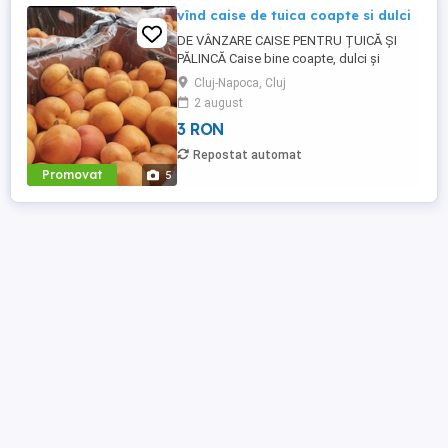
vînd caise de tuica coapte si dulci
DE VÂNZARE CAISE PENTRU ȚUICĂ ȘI
PĂLINCĂ Caise bine coapte, dulci și
aromate, perfecte pentru țuică și pălincă
Cluj-Napoca, Cluj
de casă. Calitate bună Potrivite pentru
2 august
fermentare Cantități disponibile la cerere
3 RON
Preț avantajos Livrare online toată țara
gratuit Pentru detalii și comenzi sunați
Repostat automat
Promovat
5