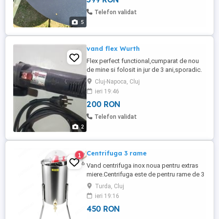
Telefon validat
5
vand flex Wurth
Flex perfect functional,cumparat de nou
de mine si folosit in jur de 3 ani,sporadic.
Cumparatorul isi plateste transportul prin
Cluj-Napoca, Cluj
Curier.
ieri 19:46
200 RON
Telefon validat
2
Centrifuga 3 rame
1
Vand centrifuga inox noua pentru extras
miere.Centrifuga este de pentru rame de 3
4(nu intra rame de cuib). Pentru mai multe
Turda, Cluj
informatii va rog sa ma contactati la
ieri 19:16
telefon
450 RON