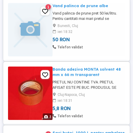
Vand palinca de prune albe
1
Vand palinca de prune pret 50 lei/litru.
Pentru cantitati mai mari pretul se
negociaza usor.
Bunesti, Cluj
ieri 18:32
50 RON
Telefon validat
Banda adeziva MONTA solvent 48
mm x 66 m transparent
PRETUL NU CONTINE TVA. PRETUL
AFISAT ESTE PE BUC. PRODUSUL SE
VINDE CU FACTURA. Banda adeziva
Cluj-Napoca, Cluj
MONTA este o banda de calitate
ieri 18:31
superioara folosita in ambalare si sigilare
5,8 RON
colete. Aceasta banda este foarte
rezistenta in conditii de temperaturi
Telefon validat
3
scazute sau umiditate, avand un adeziv
solvent aplicat pe suport ...
Saci butoi, 1000 L pentru ambalare