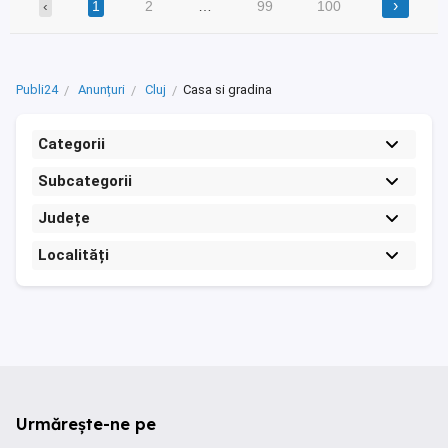
›
‹
1
2
…
99
100
Publi24
Anunțuri
Cluj
Casa si gradina
Categorii
Subcategorii
Județe
Localități
Urmărește-ne pe