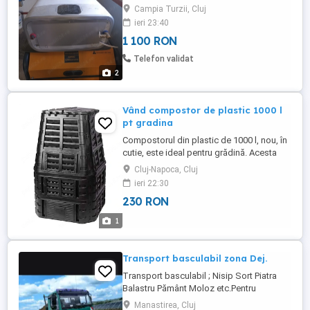
Campia Turzii, Cluj
ieri 23:40
1 100 RON
Telefon validat
2
Vând compostor de plastic 1000 l
pt gradina
Compostorul din plastic de 1000 l, nou, în
cutie, este ideal pentru grădină. Acesta
este rezistent și durabil, oferind un mod
Cluj-Napoca, Cluj
eficient de a composta deșeurile organice
ieri 22:30
din gospodărie. dimensiuni
230 RON
933mmx933mmx1460mm. se vinde doar
cu predare în Cluj-Napoca sau imprejurimi.
1
prețul este de 230 lei.
Transport basculabil zona Dej.
Transport basculabil ; Nisip Sort Piatra
Balastru Pământ Moloz etc.Pentru
comenzi .
Manastirea, Cluj