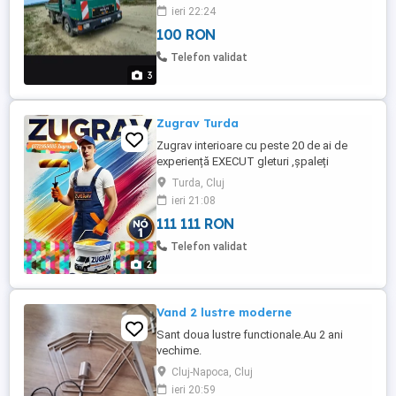
ieri 22:24
100 RON
Telefon validat
3
Zugrav Turda
Zugrav interioare cu peste 20 de ai de
experiență EXECUT gleturi ,șpaleți
geamuri uși zugrăveli lavabile - case -
Turda, Cluj
birouri -scări de bloc-orice poate fi
ieri 21:08
zugrăvit .Pentru o ofertă de preț mă
111 111 RON
deplasez în zonă, prin intermediul
telefonului nu se poate stabiliți
Telefon validat
prețul.Multe lucrări efectuate în zonă cu
2
clienți ...
Vand 2 lustre moderne
Sant doua lustre functionale.Au 2 ani
vechime.
Cluj-Napoca, Cluj
ieri 20:59