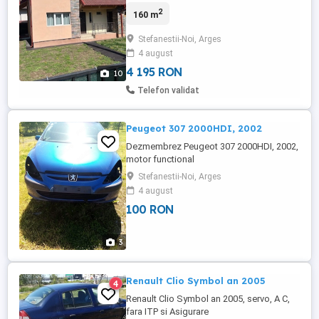
fotovoltaic 3kw. Zona foarte linistita -
2
160 m
500m pana la LIDL, cartier nou. Curte,
garaj, automatizari poarta auto si usa
Stefanestii-Noi, Arges
garaj, sistem alarma si CCTV, centrala
4 august
termica si AC. Terasa acoperita. Proprietar.
4 195 RON
10
Telefon validat
Peugeot 307 2000HDI, 2002
Dezmembrez Peugeot 307 2000HDI, 2002,
motor functional
Stefanestii-Noi, Arges
4 august
100 RON
3
Renault Clio Symbol an 2005
4
Renault Clio Symbol an 2005, servo, A C,
fara ITP si Asigurare