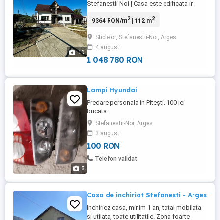
Stefanestii Noi | Casa este edificata in
2025, racordata la gaze, energie electrica,
2
2
9364 RON/m
| 112 m
apa, sistem supraveghere video, mobilata
complet cu posibilitate de mutare
Sticlelor, Stefanestii-Noi, Arges
imediata. Detalii: Suprafata utila: 112 mp
4 august
(77.8 locuinta P+M si 34.2 terasa inchisa)
10
Teren: 500 ...
1 048 780 RON
Lampi Hyundai
Predare personala in Pitești. 100 lei
bucata.
Stefanestii-Noi, Arges
3 august
100 RON
Telefon validat
3
Casa de inchiriat Stefanesti - Arges
Inchiriez casa, minim 1 an, total mobilata
si utilata, toate utilitatile. Zona foarte