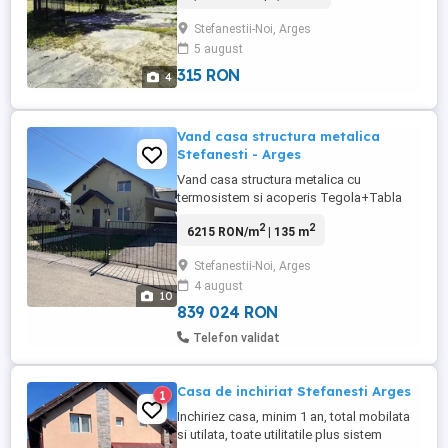
beneficiind de toate utilitatile : apa , curent
Stefanestii-Noi, Arges
, gaze , canalizare , asfalt sau varianta de
5 august
1589 mp cu deschidere de 14 m. Pret 60
euro ...
315 RON
4
Vand casa structura metalica
Stefanesti - Arges
Vand casa structura metalica cu
termosistem si acoperis Tegola+Tabla
Bilka, constructie 2008, scara interior
2
2
6215 RON/m
| 135 m
beton cu gresie si balustrada fier forjat.
Tamplarie PVC, usa intrare metalica si
Stefanestii-Noi, Arges
interior celulare, Usa terasa PVC. Centrala
4 august
proprie, calorifere, termostat Wi-Fi parter
10
si capete termostatate ...
839 024 RON
Telefon validat
Casa de inchiriat Stefanesti Arges
1
Inchiriez casa, minim 1 an, total mobilata
si utilata, toate utilitatile plus sistem