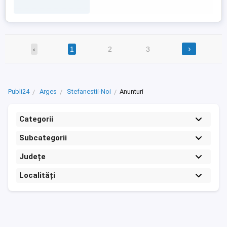
schimbul 1 si schimbul 2. Administrarea
medicamentelor conform programului
prescris. Servirea ...
›
‹
1
2
3
Publi24
Arges
Stefanestii-Noi
Anunturi
Categorii
Subcategorii
Județe
Localități