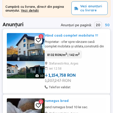
Vezi anunțuri
Cumpără cu livrare, direct din pagina
cu livrare
anunțului.
Vezi detalii
Anunțuri
20
50
Anunțuri pe pagină:
Vând casă complet mobilata !!!
1
Proprietar - ofer spre vânzare casă
complet mobilata și utilata,construită din
cărămidă Porotherm atât la interior,cât și la
2
2
8132 RON/m
| 142 m
exterior. Casa dispune și de mansardă
pod cu acces din hol. Proprietatea
Stefanestii-Noi, Arges
dispune de următoarele facilități: -
ieri 12:58
suprafață casă:142 mp; - 3 dormitoare (la
etaj); - living; - bucătărie; - ...
1,154,758 RON
10
1,207,247 RON
Telefon validat
rumegus brad
2
vand rumegus brad 10 lei sac.