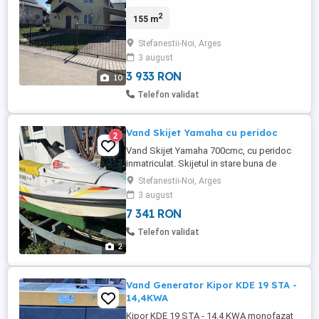
linistita - 500m pana la LIDL, cartier nou.
2
155 m
Curte, carpot doua masini, automatizare
poarta auto, AC. Terasa acoperita.
Stefanestii-Noi, Arges
3 august
3 933 RON
10
Telefon validat
Vand Skijet Yamaha cu peridoc
2
Vand Skijet Yamaha 700cmc, cu peridoc
inmatriculat. Skijetul in stare buna de
functionare. Nu functioneaza display bord
Stefanestii-Noi, Arges
si nu are baterie functionala. Peridocul are
3 august
o traversa ruginita(necesita schimbare),
7 341 RON
instalatia electrica defecta si ITPul expirat.
Pret 1400 euro usor negociabil, se vand si
Telefon validat
separat. ...
2
Vand Generator Kipor KDE 19 STA -
14,4KWA
Kipor KDE 19 STA - 14,4 KWA monofazat