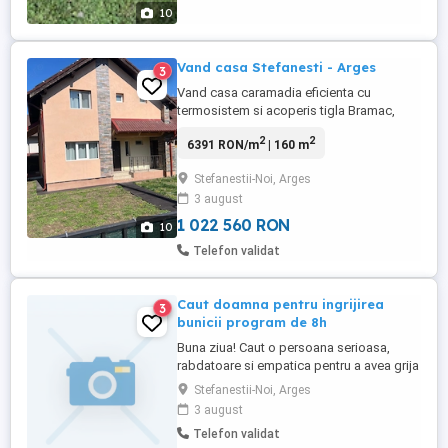
10
Vand casa Stefanesti - Arges
3
Vand casa caramadia eficienta cu
termosistem si acoperis tigla Bramac,
constructie 2008 finisata la interior in 2023.
2
2
6391 RON/m
| 160 m
Tamplarie PVC, usi intrare metalice si
interior din lemn. Centrala proprie,
Stefanestii-Noi, Arges
calorifere, termostat Wi-Fi parter si capete
3 august
termostatate etaj. AC. Sistem fotovoltaic
3kw. Gard metalic cu ...
1 022 560 RON
10
Telefon validat
Caut doamna pentru ingrijirea
3
bunicii program de 8h
Buna ziua! Caut o persoana serioasa,
rabdatoare si empatica pentru a avea grija
de bunica mea cat timp sunt la munca,
Stefanestii-Noi, Arges
este bolnava de Alzheimer numai
3 august
comunica este foarte linistita.
Telefon validat
RESPONSABIITATI : Program de 8 h