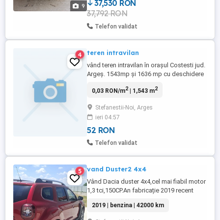
singura când detectează un obstacol ...
37,530 RON
9
37,792 RON
Telefon validat
teren intravilan
4
vând teren intravilan în orașul Costesti jud.
Argeș. 1543mp și 1636 mp cu deschidere
20m la drum . Apa si canalizarea la limita
2
2
0,03 RON/m
| 1,543 m
proprietatii, curent trifazic pe teren, gaze
pe strada. Se poate și parcela in
Stefanestii-Noi, Arges
suprafețe 500- 700 mp Preț 10 euro mp
ieri 04:57
52 RON
Telefon validat
vand Duster2 4x4
5
Vând Dacia duster 4x4,cel mai fiabil motor
1,3 tci,150CP.An fabricație 2019 recent
importată din Holanda km reali 42000 in
2019 | benzina | 42000 km
creștere. VF1HJD40463710915.Pentru mai
multe detalii ma puteți suna.Nu răspund la