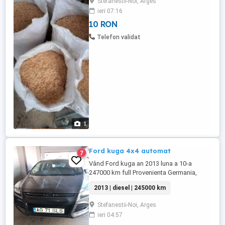
Stefanestii-Noi, Arges
ieri 07:16
10 RON
Telefon validat
1
Ford kuga 4x4 automat
7
Vând Ford kuga an 2013 luna a 10-a
247000 km full Provenienta Germania,
înmatriculată ro în noiembrie 2022 Cutie
2013 | diesel | 245000 km
automata Tapiserie piele foarte bine
intretinuta Plafon panoramic Key lets go
Stefanestii-Noi, Arges
Key lets entry Computer bord multiple
ieri 04:57
funcții Pilot automat Front asist-franeaza