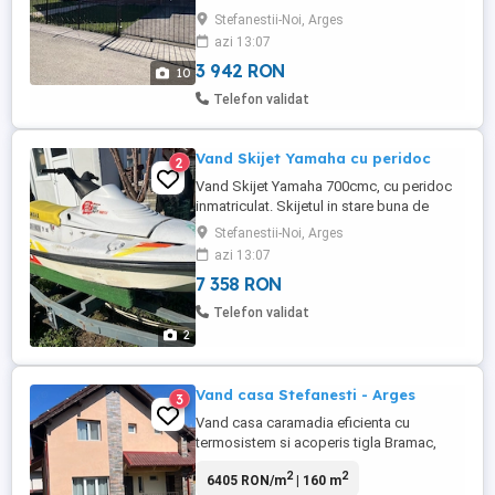
poarta auto, AC. Terasa acoperita.
Stefanestii-Noi, Arges
azi 13:07
3 942 RON
10
Telefon validat
Vand Skijet Yamaha cu peridoc
2
Vand Skijet Yamaha 700cmc, cu peridoc
inmatriculat. Skijetul in stare buna de
functionare. Nu functioneaza display bord
Stefanestii-Noi, Arges
si nu are baterie functionala. Peridocul are
azi 13:07
o traversa ruginita(necesita schimbare),
7 358 RON
instalatia electrica defecta si ITPul expirat.
Pret 1400 euro usor negociabil, se vand si
Telefon validat
separat. ...
2
Vand casa Stefanesti - Arges
3
Vand casa caramadia eficienta cu
termosistem si acoperis tigla Bramac,
constructie 2008 finisata la interior in 2023.
2
2
6405 RON/m
| 160 m
Tamplarie PVC, usi intrare metalice si