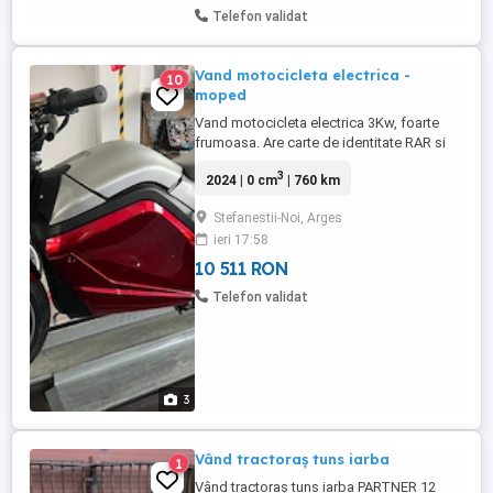
Telefon validat
Vand motocicleta electrica -
10
moped
Vand motocicleta electrica 3Kw, foarte
frumoasa. Are carte de identitate RAR si
este inscrisa ca moped L1e-B.
3
2024 | 0 cm
| 760 km
Motocicleta are doi ani si 760km parcursi -
ca noua. Se incarca la priza de 220V in
Stefanestii-Noi, Arges
aproximativ 2-3 ore. Autonomie in jur de
ieri 17:58
70-80 Km in functie de viteza si greutate
transportata. Viteza maxima ...
10 511 RON
Telefon validat
3
Vând tractoraș tuns iarba
1
Vând tractoraș tuns iarba PARTNER 12