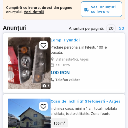
Vezi anunțuri
Cumpără cu livrare, direct din pagina
cu livrare
anunțului.
Vezi detalii
Anunțuri
20
50
Anunțuri pe pagină:
Lampi Hyundai
Predare personala in Pitești. 100 lei
bucata.
Stefanestii-Noi, Arges
azi 18:25
100 RON
Telefon validat
3
Casa de inchiriat Stefanesti - Arges
Inchiriez casa, minim 1 an, total mobilata
si utilata, toate utilitatile. Zona foarte
linistita - 500m pana la LIDL, cartier nou.
2
155 m
Curte, carpot doua masini, automatizare