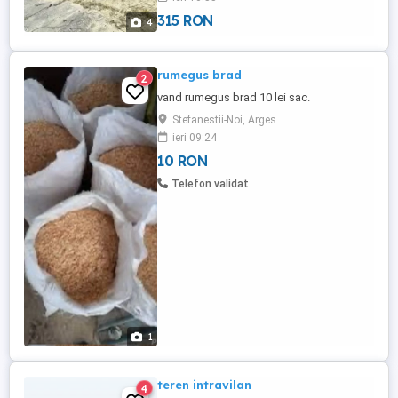
euro ...
315 RON
4
rumegus brad
2
vand rumegus brad 10 lei sac.
Stefanestii-Noi, Arges
ieri 09:24
10 RON
Telefon validat
1
teren intravilan
4