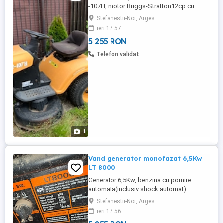
-107H, motor Briggs-Stratton12cp cu
revizie, curea nouă, fulii și rulmenți noi,
Stefanestii-Noi, Arges
anvelope noi. Nu are baterie funcțională.
ieri 17:57
Stationeaza de cativa ani, l-am repornit si
5 255 RON
nu actioneaza propulsia.Preț 1000 euro
ușor negociabil.
Telefon validat
1
Vand generator monofazat 6,5Kw
LT 8000
Generator 6,5Kw, benzina cu pornire
automata(inclusiv shock automat).
Regulator tensiune si automatizare
Stefanestii-Noi, Arges
inclusa(pornire oprire automata la caderea
ieri 17:56
revenirea retelei). Are doar 3 ore de