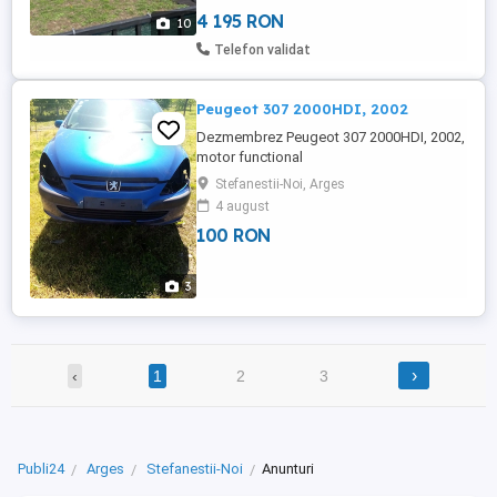
4 195 RON
10
Telefon validat
Peugeot 307 2000HDI, 2002
Dezmembrez Peugeot 307 2000HDI, 2002,
motor functional
Stefanestii-Noi, Arges
4 august
100 RON
3
›
‹
1
2
3
Publi24
Arges
Stefanestii-Noi
Anunturi