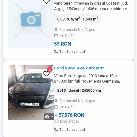
vând teren intravilan în orașul Costesti jud.
Argeș. 1543mp și 1636 mp cu deschidere
20m la drum . Apa si canalizarea la limita
2
2
0,03 RON/m
| 1,543 m
proprietatii, curent trifazic pe teren, gaze
pe strada. Se poate și parcela in
Stefanestii-Noi, Arges
suprafețe 500- 700 mp Preț 10 euro mp
ieri 04:50
53 RON
Telefon validat
Ford kuga 4x4 automat
7
Vând Ford kuga an 2013 luna a 10-a
247000 km full Provenienta Germania,
înmatriculată ro în noiembrie 2022 Cutie
2013 | diesel | 245000 km
automata Tapiserie piele foarte bine
intretinuta Plafon panoramic Key lets go
Stefanestii-Noi, Arges
Key lets entry Computer bord multiple
ieri 04:50
funcții Pilot automat Front asist-franeaza
singura când detectează un obstacol ...
37,576 RON
9
37,839 RON
Telefon validat