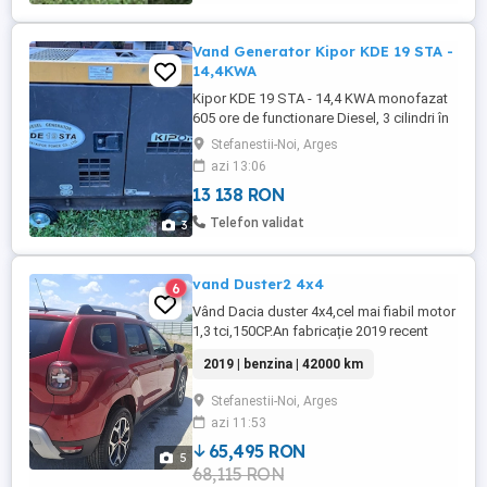
Vand Generator Kipor KDE 19 STA -
14,4KWA
Kipor KDE 19 STA - 14,4 KWA monofazat
605 ore de functionare Diesel, 3 cilindri în
linie, 4 timpi, răcire cu apă. Include
Stefanestii-Noi, Arges
regulator automat de tensiune pentru un
azi 13:06
curent de calitate. Pornire electrică. Revizie
13 138 RON
facuta, injectoare tarate si duze
schimbate. Necesita baterie noua (o scad
Telefon validat
3
din pret sau ...
vand Duster2 4x4
6
Vând Dacia duster 4x4,cel mai fiabil motor
1,3 tci,150CP.An fabricație 2019 recent
importată din Holanda km reali 42000 in
2019 | benzina | 42000 km
creștere. VF1HJD40463710915.Pentru mai
multe detalii ma puteți suna.Nu răspund la
Stefanestii-Noi, Arges
mesaje.
azi 11:53
65,495 RON
5
68,115 RON