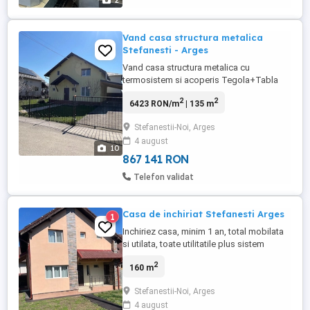
2
Vand casa structura metalica
Stefanesti - Arges
Vand casa structura metalica cu
termosistem si acoperis Tegola+Tabla
Bilka, constructie 2008, scara interior
2
2
6423 RON/m
| 135 m
beton cu gresie si balustrada fier forjat.
Tamplarie PVC, usa intrare metalica si
Stefanestii-Noi, Arges
interior celulare, Usa terasa PVC. Centrala
4 august
proprie, calorifere, termostat Wi-Fi parter
10
si capete termostatate ...
867 141 RON
Telefon validat
Casa de inchiriat Stefanesti Arges
1
Inchiriez casa, minim 1 an, total mobilata
si utilata, toate utilitatile plus sistem
fotovoltaic 3kw. Zona foarte linistita -
2
160 m
500m pana la LIDL, cartier nou. Curte,
garaj, automatizari poarta auto si usa
Stefanestii-Noi, Arges
garaj, sistem alarma si CCTV, centrala
4 august
termica si AC. Terasa acoperita. Proprietar.