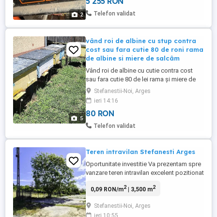
5 255 RON
functionare! Nu are baterie si necesita
schimbat uleiul intrucat a stat nefolosit o
Telefon validat
2
perioada lunga de timp.
vând roi de albine cu stup contra
cost sau fara cutie 80 de roni rama
de albine si miere de salcâm
Vând roi de albine cu cutie contra cost
sau fara cutie 80 de lei rama și miere de
salcâm 45 borcanul de 800 game sau
Stefanestii-Noi, Arges
engros găleată de 7 kg cu 40 lei kg locația
ieri 14:16
Ștefănești Arges
80 RON
5
Telefon validat
Teren intravilan Stefanesti Arges
Oportunitate investitie Va prezentam spre
vanzare teren intravilan excelent pozitionat
in Stefanesti Arges , avand suprafata de
2
2
0,09 RON/m
| 3,500 m
3500 mp cu deschidere de 28 m la DN
beneficiind de toate utilitatile : apa , curent
Stefanestii-Noi, Arges
, gaze , canalizare , asfalt sau varianta de
ieri 10:55
1589 mp cu deschidere de 14 m. Pret 60