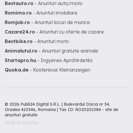
Bestauto.ro
- Anunturi auto/moto
Romimo.ro
- Anunturi imobiliare
Romjob.ro
- Anunturi locuri de munca
Cazare24.ro
- Anunturi cu oferte de cazare
Bestbike.ro
- Anunturi moto
Animalutul.ro
- Anunturi gratuite animale
Startapro.hu
- Ingyenes Apróhirdetés
Quoka.de
- Kostenlose Kleinanzeigen
© 2026 Publi24 Digital S.R.L. | Bulevardul Dacia nr 34,
Oradea 410346, Romania | Tax ID: RO20201084 -
site de
anunturi gratuite
26.08.06.c0c206c