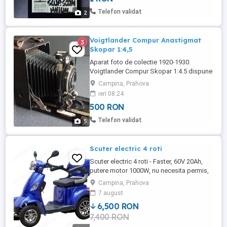
optimizate pentru vizualizare pe
Telefon validat
2
smartphone sau ...
Voigtlander Compur Anastigmat
3
Skopar 1:4,5
Aparat foto de colectie 1920-1930.
Voigtlander Compur Skopar 1:4.5 dispune
de un obiectiv de 105mm ce va produe
Campina, Prahova
imagini interesante, cu un contrast
ieri 08:24
excelent.
500 RON
Telefon validat
5
Scuter electric 4 roti
Scuter electric 4 roti - Faster, 60V 20Ah,
putere motor 1000W, nu necesita permis,
Albastru. Nu este folosit. L-am cumparat
Campina, Prahova
pentru mine dar nu ma ajuta . Practic este
7 august
nou . Am factura si carte la el . Usor
6,500 RON
negociabil
7,400 RON