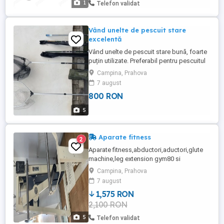
1
Telefon validat
Vând unelte de pescuit stare
excelentă
Vând unelte de pescuit stare bună, foarte
puțin utilizate. Preferabil pentru pescuitul
la Dunăre. Uneltele sunt următoarele: - 2
Campina, Prahova
lansete Carp Strong - 3 tronsoane; - 1 fixă
7 august
Linea Effe 6 m; - 2 mincioguri dimensiune
800 RON
mare; - 1 trusă bețe 150 cm. Preț total
întreg setul: 800 lei. Preț per bucată ...
5
Aparate fitness
2
Aparate fitness,abductori,aductori,glute
machine,leg extension gym80 si
fluorsystem 400 ,leg extension life fitness
Campina, Prahova
si leg curl gym 80 1000 ,2benzi techogym
7 august
1,575 RON
2,100 RON
5
Telefon validat