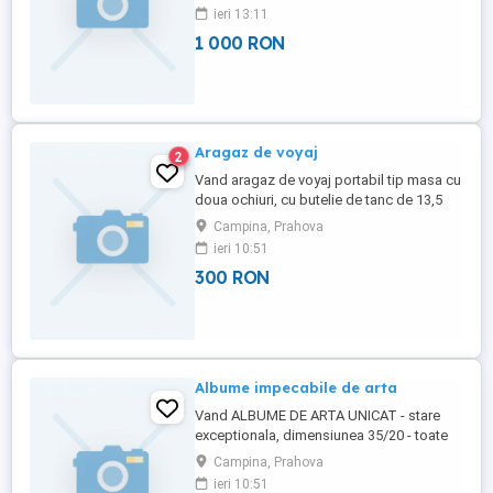
ieri 13:11
1 000 RON
Aragaz de voyaj
2
Vand aragaz de voyaj portabil tip masa cu
doua ochiuri, cu butelie de tanc de 13,5
litrii {se poate incarca cu GPL}, in perfecta
Campina, Prahova
stare, furtunul de conectare la butelie cu
ieri 10:51
termostat. Perfect pentru picnicuri . Oferta
300 RON
promotionala.
Albume impecabile de arta
Vand ALBUME DE ARTA UNICAT - stare
exceptionala, dimensiunea 35/20 - toate
cu pictori celebrii straini . Ocazie unica la
Campina, Prahova
un pret promotional . Cine doreste ma
ieri 10:51