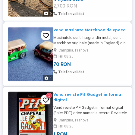
2,700 RON
SRAM SX Eagle 34T CASETĂ PINIOANE:
SRAM PG-1210 EAGLE 11-50 LANȚ: SRAM
5
Telefon validat
NX Eagle FRÂNE: ...
Vand masinute Matchbox de epoca
Masinutele sunt integral din metal, sunt
Matchbox originale (made in England) din
perioada anilor 1970. Sunt modele la
Campina, Prahova
scara ale unor masini de epoca celebre.
ieri 08:25
Sunt in stare perfecta, fara zgarieturi sau
70 RON
vopsea sarita. Au fost tinute in vitrina.
Pretul este pe bucata. Sunt mai mari decat
Telefon validat
cele clasice ...
1
Vand reviste Pif Gadget in format
1
digital
Vand reviste PIF Gadget in format digital
(fisier PDF) orice numar la cerere. Revistele
sunt scanate, corectate digital si nu au
Campina, Prahova
pagini lipsa. Se pot trimite pe CD in orice
ieri 08:25
cantitate. Pretul mentionat este pe bucata
1 RON
la care se adauga pretul CD-ului. Sunt