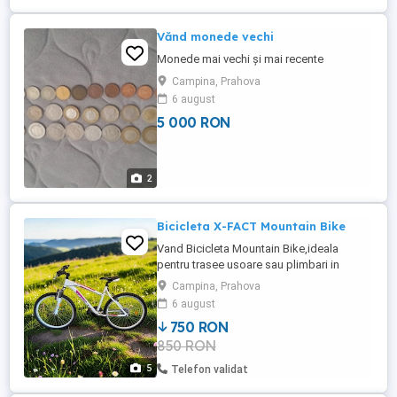
Vănd monede vechi
Monede mai vechi și mai recente
Campina, Prahova
6 august
5 000 RON
2
Bicicleta X-FACT Mountain Bike
Vand Bicicleta Mountain Bike,ideala
pentru trasee usoare sau plimbari in
oras.Constructie solida,confortabila si
Campina, Prahova
usor de manevrat. Roti 26 Inch Cadru
6 august
aluminiu ,marime 19 inch 48 cm Furca fata
750 RON
suspensie Transmisie Shimano RevoShift
850 RON
Frane V-brake Culoare alb cu roz Stare
foarte buna Functioneaza ...
5
Telefon validat