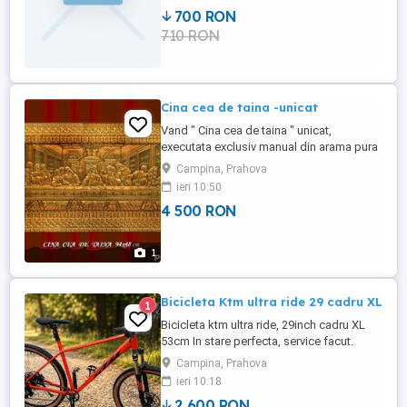
poate contacta NUMAIi prin telefon : .
700 RON
710 RON
Cina cea de taina -unicat
Vand " Cina cea de taina " unicat,
executata exclusiv manual din arama pura
99,9%{Italia} prin tehnica metaloplastie, cu
Campina, Prahova
geam si protejata antioxidare in timp - cu
ieri 10:50
patina de vechime din argint
4 500 RON
electrolitic.Sant artist plastic
metaloplastie, locuiesc in Campina -PH,
Cine este interesat ma poate contacta ...
1
Bicicleta Ktm ultra ride 29 cadru XL
1
Bicicleta ktm ultra ride, 29inch cadru XL
53cm In stare perfecta, service facut.
FURCĂ: Pe aer. Suntour XCR 32 Air LO DS
Campina, Prahova
100mm SCHIMBĂTOR FAȚĂ: SRAM SX
ieri 10:18
Eagle 12speed MANETĂ SCHIMBĂTOR:
2,600 RON
SRAM SX Eagle Trigger BRAȚ PEDALIER: