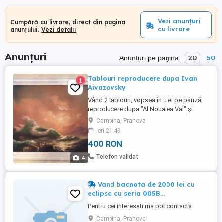
Vezi anunțuri
Cumpără cu livrare, direct din pagina
cu livrare
anunțului.
Vezi detalii
Anunțuri
20
50
Anunțuri pe pagină:
Tablouri reproducere dupa Ivan
1
Aivazovsky
Vând 2 tablouri, vopsea în ulei pe pânză,
reproducere dupa "Al Noualea Val" și
"Furtună Noaptea", ale celebrului pictor
Campina, Prahova
rus Ivan Aivazovsky. Dimensiune: 106cm x
ieri 21:49
76cm. Tablourile au ramă dublă albă.
400 RON
Prețul este de 400 lei bucata. Dacă se
cumpără amândouă, prețul total va fi de
Telefon validat
4
700 lei. Ivan Aivazovsky ...
Vand bacnota de 2000 lei cu
eclipsa cu seria 005B...
Pentru cei interesati ma pot contacta
Campina, Prahova