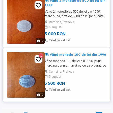
Vând 2 monede de 500 de lei din
1999
Vând 2 monede de 500 de lei din 1999,
stare bună, preț de 5000 de lei pe bucata,
preț fix, trimit oriunde în tara, plata
Campina, Prahova
ramburs
5 august
5 000 RON
Telefon validat
2
Vând moneda 100 de lei din 1996
1
Vând moneda 100 de lei din 1996, puțin
murdara dar n-am avut cu ce sa o curat, se
ia daca se curata moneda, preț de 5500
Campina, Prahova
lei, preț fix, trimit oriunde în tara, plata
5 august
ramburs
5 500 RON
Telefon validat
2