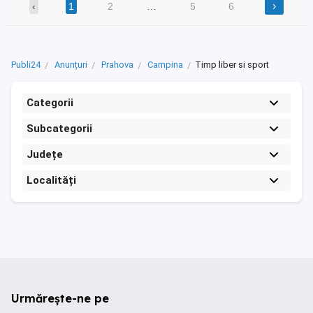
›
‹
1
2
…
5
6
Publi24
Anunțuri
Prahova
Campina
Timp liber si sport
Categorii
Subcategorii
Județe
Localități
Urmărește-ne pe