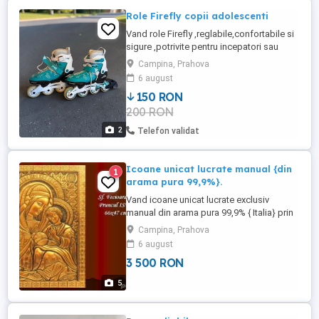
Role Firefly copii adolescenti
Vand role Firefly ,reglabile,confortabile si
sigure ,potrivite pentru incepatori sau
intermediari . Marime ajustabila 33-36
Campina, Prahova
Sistem de prindere siret-velcro-catarama
6 august
Cadru aluminiu Rulmenti ABEC5 Roti 70mm
150 RON
(PU) foarte putin uzate Frana pe piciorul
200 RON
drept spate Culoare turcoz cu alb Stare
foarte buna ...
2
Telefon validat
Icoane unicat lucrate manual {din
1
arama pura 99,9%}.
Vand icoane unicat lucrate exclusiv
manual din arama pura 99,9% { Italia} prin
tehnica metaloplastie, cu patina de
Campina, Prahova
vechime din argint electrolitic, protejate cu
6 august
geam si antioxidare in timp. Pretul, decent
3 500 RON
negociabil, prin tel. . . Locuiesc in Campina
- PH. Pretul afisat este pentru fiecare
5
lucrare ...