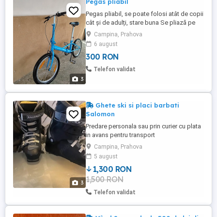
Pegas pliabil
Pegas pliabil, se poate folosi atât de copii
cât și de adulți, stare buna Se pliază pe
jumătate, încape foarte ușor în portbagaj.
Campina, Prahova
Preț 300 lei Telefon
6 august
300 RON
Telefon validat
3
Ghete ski si placi barbati
Salomon
Predare personala sau prin curier cu plata
in avans pentru transport
Campina, Prahova
5 august
1,300 RON
1,500 RON
3
Telefon validat