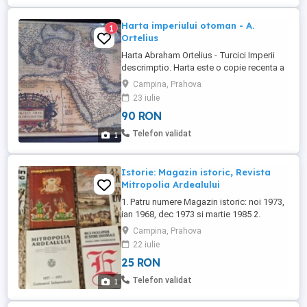
Harta imperiului otoman - A.
1
Ortelius
Harta Abraham Ortelius - Turcici Imperii
descrimptio. Harta este o copie recenta a
celebrei harti a cartografului olandez.
Campina, Prahova
Realizata pe hartie obtinuta manual.
23 iulie
Originalul a fost publicat pentru prima
90 RON
data in 1570. Dimensiuni: 43 cm x 33 cm.
Se vinde inramata.
Telefon validat
1
Istorie: Magazin istoric, Revista
Mitropolia Ardealului
1. Patru numere Magazin istoric: noi 1973,
ian 1968, dec 1973 si martie 1985 2.
Revista Mitropoliei Ardealului apr-iun 1977,
Campina, Prahova
Centenarul independentei 3. Universul
22 iulie
namarginit si vesnic (cu autograf) 4. Mica
25 RON
enciclopedie de istorie universala Pretul
este pentru toate produsele din imagine.
Telefon validat
1