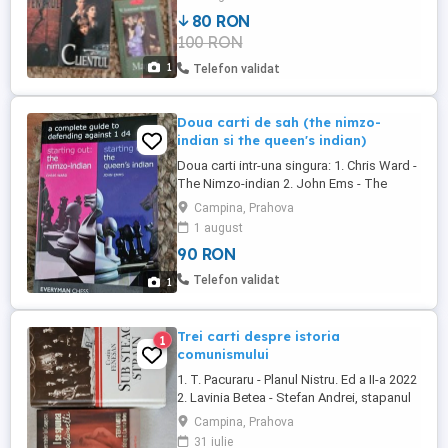
80 RON
100 RON
1
Telefon validat
Doua carti de sah (the nimzo-
indian si the queen's indian)
Doua carti intr-una singura: 1. Chris Ward -
The Nimzo-indian 2. John Ems - The
Queen's indian Stare excelenta.
Campina, Prahova
1 august
90 RON
Telefon validat
1
Trei carti despre istoria
1
comunismului
1. T. Pacuraru - Planul Nistru. Ed a II-a 2022
2. Lavinia Betea - Stefan Andrei, stapanul
secretelor lui Ceausescu. 2011 3. Costin
Campina, Prahova
Fenesan - Sub steag strain. Ed.
31 iulie