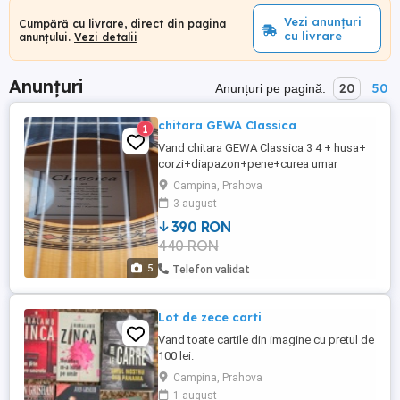
Vezi anunțuri
Cumpără cu livrare, direct din pagina
cu livrare
anunțului.
Vezi detalii
Anunțuri
20
50
Anunțuri pe pagină:
chitara GEWA Classica
1
Vand chitara GEWA Classica 3 4 + husa+
corzi+diapazon+pene+curea umar
Fender.Exclus livrare prin curier, fiind
Campina, Prahova
obiect fragil.
3 august
390 RON
440 RON
5
Telefon validat
Lot de zece carti
Vand toate cartile din imagine cu pretul de
100 lei.
Campina, Prahova
1 august