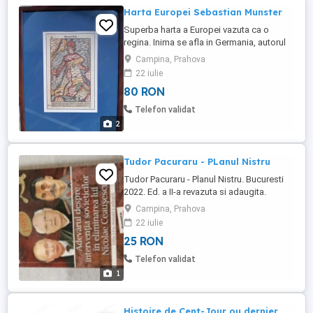
Harta Europei Sebastian Munster
Superba harta a Europei vazuta ca o
regina. Inima se afla in Germania, autorul
fiind german. Harta este o COPIE recenta
Campina, Prahova
realizata pe hartie de calitate, obtinuta
22 iulie
manual. Perioada publicarii originalului
80 RON
1560-1580. Autor: Sebastian Munster.
Dimensiuni: 35 cm x 29 cm. Se vinde
Telefon validat
inramata.
2
Tudor Pacuraru - PLanul Nistru
Tudor Pacuraru - Planul Nistru. Bucuresti
2022. Ed. a II-a revazuta si adaugita.
Campina, Prahova
22 iulie
25 RON
Telefon validat
1
Histoire de Cent-Jour ou dernier