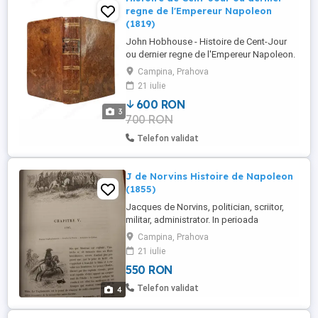
regne de l'Empereur Napoleon
(1819)
John Hobhouse - Histoire de Cent-Jour
ou dernier regne de l'Empereur Napoleon.
Lucrare in limba franceza publicata la
Campina, Prahova
Paris in 1819. Autorul urmareste cu
21 iulie
precizie evenimentele care au avut loc de
600 RON
la intoarcerea lui Napoleon din insula Elba
3
700 RON
pana la infrangerea de la Waterloo. Se
regasesc aspecte militare, ...
Telefon validat
J de Norvins Histoire de Napoleon
(1855)
Jacques de Norvins, politician, scriitor,
militar, administrator. In perioada
napoleoniana a ocupat functia de sef al
Campina, Prahova
politiei in Roma ocupata de francezi. A
21 iulie
fost loial imparatului pana la capat.
550 RON
Implicat in politica vremii, autorul prezinta
foarte clar si precis istoria politica si
Telefon validat
4
militara a perioadei ...