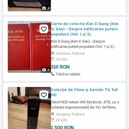
reparații sau un preț rezonabil
4
Carte de colectie Kim Il Sung (Kim
Ir Sen) - Despre edificarea puterii
populare (Vol. 1 și 2)
Kim Il Sung (Kim Ir Sen) - Despre
edificarea puterii populare (Vol. 1 și 2) -
Phenian Vând setul complet format din
Campina, Prahova
Volumele 1 și 2 ale lucrării politice scrise
28 iulie
de Kim Il Sung: "De l'édification du
310 RON
pouvoir populaire" (în limba
4
franceză).Cărțile au fost tipărite oficial în
Telefon validat
Coreea de Nord, la Editura ...
Colecție de Filme și Seriale TV, full
HD
Vând HDD extern WD My Book, 4TB, cu o
colecție impresionantă de 161 de filme,
plus 10 seriale TV de succes, în format
Campina, Prahova
full HD. Toate filmele și serialele sunt
26 iulie
subtitrate în limba română și au note mari
1 500 RON
pe IMDB. Nu trimit prin firmă de curierat.