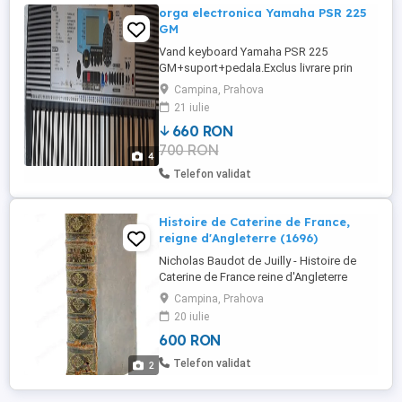
orga electronica Yamaha PSR 225
GM
Vand keyboard Yamaha PSR 225
GM+suport+pedala.Exclus livrare prin
curier, obiect fragil.
Campina, Prahova
21 iulie
660 RON
700 RON
4
Telefon validat
Histoire de Caterine de France,
reigne d'Angleterre (1696)
Nicholas Baudot de Juilly - Histoire de
Caterine de France reine d'Angleterre
(1696). Lucrare istorica in limba franceza.
Campina, Prahova
O lucrare rara despre viata Catherinei de
20 iulie
Valois, fiica lui Carol al VI-lea si sotia lui
600 RON
Henric al V-lea al Angliei. Casatoria sa a
avut loc ca urmare a tratatului de la
Telefon validat
2
Troyes, 1420. ...