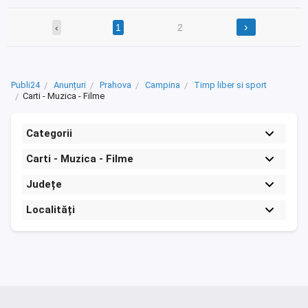
›
‹
1
2
Publi24
Anunțuri
Prahova
Campina
Timp liber si sport
Carti - Muzica - Filme
Categorii
Carti - Muzica - Filme
Județe
Localități