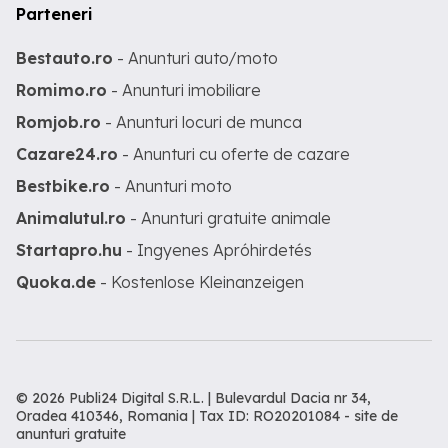
Parteneri
Bestauto.ro
- Anunturi auto/moto
Romimo.ro
- Anunturi imobiliare
Romjob.ro
- Anunturi locuri de munca
Cazare24.ro
- Anunturi cu oferte de cazare
Bestbike.ro
- Anunturi moto
Animalutul.ro
- Anunturi gratuite animale
Startapro.hu
- Ingyenes Apróhirdetés
Quoka.de
- Kostenlose Kleinanzeigen
© 2026 Publi24 Digital S.R.L. | Bulevardul Dacia nr 34,
Oradea 410346, Romania | Tax ID: RO20201084 -
site de
anunturi gratuite