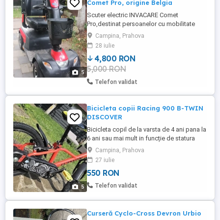
Comet Pro, origine Belgia
Scuter electric INVACARE Comet
Pro,destinat persoanelor cu mobilitate
scazuta, cu 4 roti, fabricat in 2017, origine
Campina, Prahova
Belgia, suspensie avansata pe toate rotile,
28 iulie
viteza maxima 15 km h, autonomie 55 km.
4,800 RON
Dotat cu 2 baterii 75 Ah, afișaj electronic,
5,000 RON
lungime 145, lățime 69, scaun piele,
5
reglabil pe înălț ...
Telefon validat
Bicicleta copii Racing 900 B-TWIN
DISCOVER
Bicicleta copil de la varsta de 4 ani pana la
6 ani sau mai mult in funcție de statura
copilului. Bicicleta cumparata de la
Campina, Prahova
Decathlon .Stare bună!
27 iulie
550 RON
Telefon validat
5
Curseră Cyclo-Cross Devron Urbio