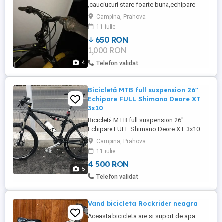
,cauciucuri stare foarte buna,echipare
Shimano.
Campina, Prahova
11 iulie
650 RON
1,000 RON
4
Telefon validat
Bicicletă MTB full suspension 26"
Echipare FULL Shimano Deore XT
3x10
Bicicletă MTB full suspension 26"
Echipare FULL Shimano Deore XT 3x10
Vând bicicletă full suspensie (double
Campina, Prahova
suspension), mărimea M L, potrivită
11 iulie
pentru înălțimi între 1.75m - 1.86m (eu am
4 500 RON
1.83m și îmi vine perfect). Suspensii: -
5
Furcă față cursă 120mm (12cm)
Telefon validat
funcționează perfect - Suspensie spate ...
Vand bicicleta Rockrider neagra
Aceasta bicicleta are si suport de apa