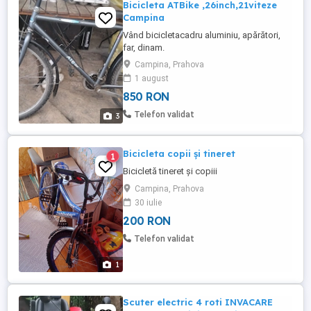
Bicicleta ATBike ,26inch,21viteze
Campina
Vând bicicletacadru aluminiu, apărători,
far, dinam.
Campina, Prahova
1 august
850 RON
Telefon validat
3
Bicicleta copii și tineret
1
Bicicletă tineret și copiii
Campina, Prahova
30 iulie
200 RON
Telefon validat
1
Scuter electric 4 roti INVACARE