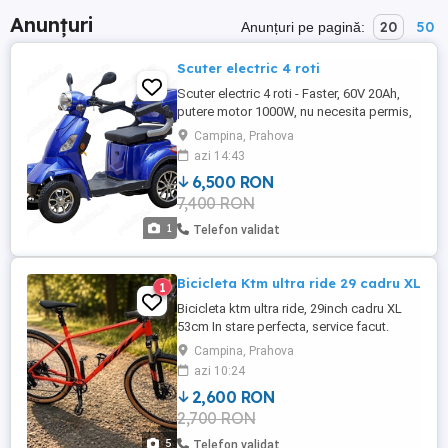
Anunțuri
20
50
Anunțuri pe pagină:
Scuter electric 4 roti
Scuter electric 4 roti - Faster, 60V 20Ah,
putere motor 1000W, nu necesita permis,
Albastru. Nu este folosit. L-am cumparat
Campina, Prahova
pentru mine dar nu ma ajuta . Practic este
azi 14:43
nou . Am factura si carte la el . Usor
6,500 RON
negociabil
7,400 RON
1
Telefon validat
Bicicleta Ktm ultra ride 29 cadru XL
1
Bicicleta ktm ultra ride, 29inch cadru XL
53cm In stare perfecta, service facut.
FURCĂ: Pe aer. Suntour XCR 32 Air LO DS
Campina, Prahova
100mm SCHIMBĂTOR FAȚĂ: SRAM SX
azi 10:24
Eagle 12speed MANETĂ SCHIMBĂTOR:
2,600 RON
SRAM SX Eagle Trigger BRAȚ PEDALIER:
2,700 RON
SRAM SX Eagle 34T CASETĂ PINIOANE:
SRAM PG-1210 EAGLE 11-50 LANȚ: SRAM
5
Telefon validat