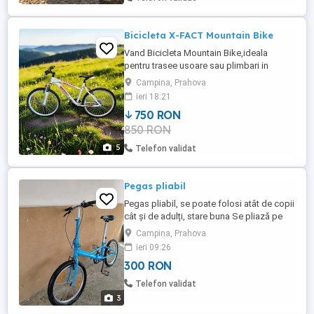
NX Eagle FRÂNE: ...
Bicicleta X-FACT Mountain Bike
Vand Bicicleta Mountain Bike,ideala
pentru trasee usoare sau plimbari in
oras.Constructie solida,confortabila si
Campina, Prahova
usor de manevrat. Roti 26 Inch Cadru
ieri 18:21
aluminiu ,marime 19 inch 48 cm Furca fata
750 RON
suspensie Transmisie Shimano RevoShift
850 RON
Frane V-brake Culoare alb cu roz Stare
foarte buna Functioneaza ...
5
Telefon validat
Pegas pliabil
Pegas pliabil, se poate folosi atât de copii
cât și de adulți, stare buna Se pliază pe
jumătate, încape foarte ușor în portbagaj.
Campina, Prahova
Preț 300 lei Telefon
ieri 09:26
300 RON
Telefon validat
3