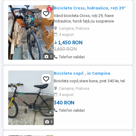
Bicicleta Cross, hidraulica, roți 29"
1
Vând bicicleta Cross, roți 29, frane
hidraulice, furcă față,cu suspensie
reglabilă,9 3,viteze,stare foarte buna.
Campina, Prahova
4 august
1,450 RON
1,650 RON
5
Telefon validat
Bicicleta copil , in Campina
Bicicleta copil,stare buna, pret 340 lei, tel
Campina, Prahova
4 august
340 RON
Telefon validat
3