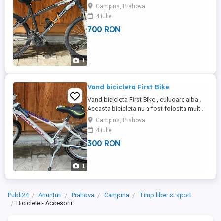
Campina, Prahova
4 iulie
700 RON
1
Vand bicicleta First Bike
Vand bicicleta First Bike , culuoare alba .
Aceasta bicicleta nu a fost folosita mult .
Campina, Prahova
4 iulie
300 RON
1
Publi24
Anunțuri
Prahova
Campina
Timp liber si sport
Biciclete - Accesorii