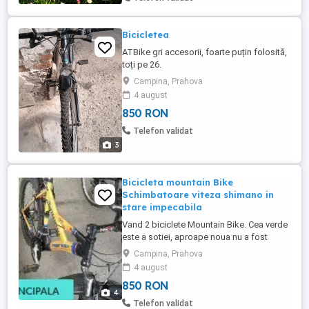
Bicicletea
ATBike gri accesorii, foarte puțin folosită,
toți pe 26.
Campina, Prahova
4 august
850 RON
Telefon validat
3
Bicicleta mountain Bike
Schimbatoare viteza shimano in
stare impecabila
Vand 2 biciclete Mountain Bike. Cea verde
este a sotiei, aproape noua nu a fost
folosita deoarece dupa ce am cumparat-o
Campina, Prahova
a ramas insarcinata si nu a mai putut sa o
4 august
foloseasca. Cealalta este a mea, are jante
850 RON
duble, rezista pana la 120 kg,
4
schimbatoare de viteze Shimano, stare
Telefon validat