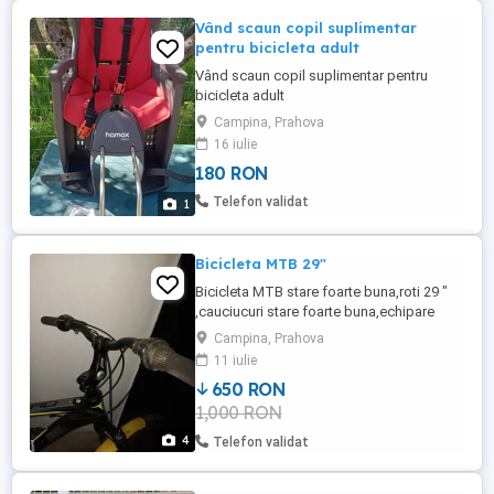
Vând scaun copil suplimentar
pentru bicicleta adult
Vând scaun copil suplimentar pentru
bicicleta adult
Campina, Prahova
16 iulie
180 RON
Telefon validat
1
Bicicleta MTB 29"
Bicicleta MTB stare foarte buna,roti 29 "
,cauciucuri stare foarte buna,echipare
Shimano.
Campina, Prahova
11 iulie
650 RON
1,000 RON
4
Telefon validat