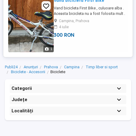
Vand bicicleta First Bike
Vand bicicleta First Bike , culuoare alba .
Aceasta bicicleta nu a fost folosita mult .
Campina, Prahova
4 iulie
300 RON
1
Publi24
Anunțuri
Prahova
Campina
Timp liber si sport
Biciclete - Accesorii
Biciclete
Categorii
Județe
Localități