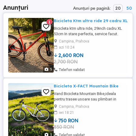
Anunțuri
20
50
Anunțuri pe pagină:
Bicicleta Ktm ultra ride 29 cadru XL
1
Bicicleta ktm ultra ride, 29inch cadru XL
53cm In stare perfecta, service facut.
FURCĂ: Pe aer. Suntour XCR 32 Air LO DS
Campina, Prahova
100mm SCHIMBĂTOR FAȚĂ: SRAM SX
azi 10:24
Eagle 12speed MANETĂ SCHIMBĂTOR:
2,600 RON
SRAM SX Eagle Trigger BRAȚ PEDALIER:
2,700 RON
SRAM SX Eagle 34T CASETĂ PINIOANE:
SRAM PG-1210 EAGLE 11-50 LANȚ: SRAM
5
Telefon validat
NX Eagle FRÂNE: ...
Bicicleta X-FACT Mountain Bike
Vand Bicicleta Mountain Bike,ideala
pentru trasee usoare sau plimbari in
oras.Constructie solida,confortabila si
Campina, Prahova
usor de manevrat. Roti 26 Inch Cadru
ieri 18:21
aluminiu ,marime 19 inch 48 cm Furca fata
750 RON
suspensie Transmisie Shimano RevoShift
850 RON
Frane V-brake Culoare alb cu roz Stare
foarte buna Functioneaza ...
5
Telefon validat