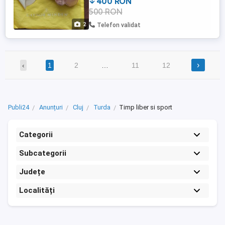
400 RON
500 RON
2
Telefon validat
›
‹
1
2
…
11
12
Publi24
Anunțuri
Cluj
Turda
Timp liber si sport
Categorii
Subcategorii
Județe
Localități