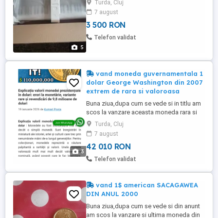
Turda, Cluj
scoasa din cutie doar pentru poze si
7 august
incercata la magazin cand am cumparat--
3 500 RON
o.Din cate am inteles este un sintetizator
extrem de versatil atat pentru scena cat si
Telefon validat
pentru studio si pentru ...
5
vand moneda guvernamentala 1
dolar George Washington din 2007
extrem de rara si valoroasa
Buna ziua,dupa cum se vede si in titlu am
scos la vanzare aceasta moneda rara si
valoroasa,pentru ca nu este doar o
Turda, Cluj
moneda obisnuita,este o moneda
7 august
guvernamentala.Programul Prezidential de
42 010 RON
Monede de 1 Dolar a fost lansat in 2007
3
pentru a onora fostii presedinti ai
Telefon validat
SUA,starnind totodata un interes reinnoit
...
vand 1$ american SACAGAWEA
DIN ANUL 2000
Buna ziua,dupa cum se vede si din anunt
am scos la vanzare si ultima moneda din