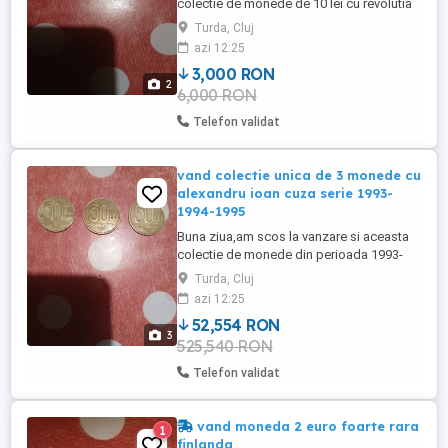
colectie de monede de 10 lei cu revolutia
din 1989.Monedele sunt in perfecta stare
Turda, Cluj
fara urma de uzura sau alte
azi 12:25
defecte,efectiv cum se vad si in
3,000 RON
poze.Pretul este fix,fara negocieri sau
2
6,000 RON
schimburi.Predare personala .cei interesati
ma pot contacta telefonic.
Telefon validat
vand colectie unica de 3 monede cu
alexandru ioan cuza serie 1993-
1994-1995
Buna ziua,am scos la vanzare si aceasta
colectie de monede din perioada 1993-
1995.Ce pot spune,sunt monede
Turda, Cluj
rare,destul de greu de gasit mai ales in
azi 12:25
aceasta formatie.Dupa cum se poate
52,554 RON
observa si din poze monedele poarta
3
525,540 RON
urma timpului,lucru care le face si mai
valoroase.Dar nu sunt deteriorate.Pretul
Telefon validat
este ...
vand moneda 2 euro foarte rara
1
finlanda