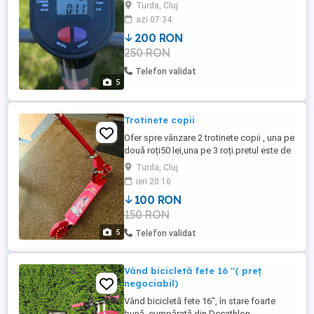
Turda, Cluj
azi 07:34
200 RON
250 RON
Telefon validat
5
Trotinete copii
Ofer spre vânzare 2 trotinete copii , una pe
două roți50 lei,una pe 3 roți.pretul este de
70lei sau 100amândouă.Mai multe detalii
Turda, Cluj
la telefon .
ieri 20:16
100 RON
150 RON
5
Telefon validat
Vând bicicletă fete 16 "( preț
negociabil)
Vând bicicletă fete 16", în stare foarte
bună, cumpărată din Decathlon,