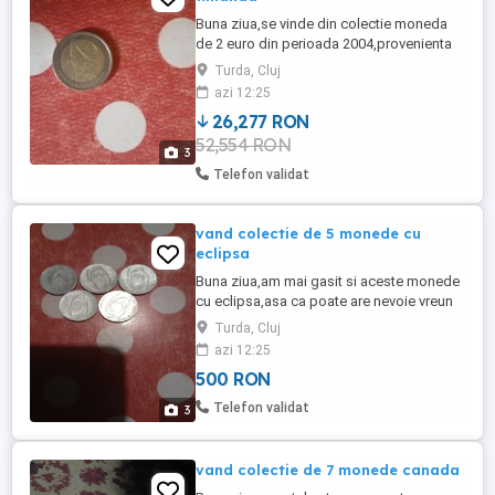
Buna ziua,se vinde din colectie moneda
de 2 euro din perioada 2004,provenienta
Finlanda.Pe avers se gaseste inscriptionat
Turda, Cluj
Planta-Stea,creator Raimo Heino iar pe
azi 12:25
revers se gaseste creatia lui Luc Luycx[LL]
26,277 RON
KM#.Pret oficial 4000 euro sau echivalent
52,554 RON
in lei.Nu insistati cu schimburi si
3
negocieri.Prefer predara ...
Telefon validat
vand colectie de 5 monede cu
eclipsa
Buna ziua,am mai gasit si aceste monede
cu eclipsa,asa ca poate are nevoie vreun
colectionar de ele.Pretul este fix,nu
Turda, Cluj
insistati cu negocieri si scimburi.Pentru
azi 12:25
alte detalii va rog sa ma contactati
500 RON
telefonic.sau pe mail.
Telefon validat
3
vand colectie de 7 monede canada