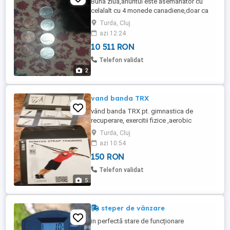
Buna ziua,anuntul este asemanator cu
celalalt cu 4 monede canadiene,doar ca
de aceasta data sunt 7 monede si de alte
Turda, Cluj
valori si anul aparitiei dupa cum urmeaza:4
azi 12:24
monede de cate 10 centi din anii
10 511 RON
1968,1987,1994,1996 si 3 monede de cate
1 cent respectiv din anii 1996,2 buc si din
Telefon validat
anul 1997 una bucata.Acum ...
2
vand banda TRX
vând banda TRX pt. gimnastica de
recuperare, exercitii fizice ,aerobic
Turda, Cluj
azi 10:54
150 RON
Telefon validat
5
steper de vânzare
in perfectă stare de funcționare