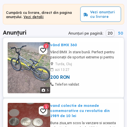
Vezi anunțuri
Cumpără cu livrare, direct din pagina
cu livrare
anunțului.
Vezi detalii
Anunțuri
20
50
Anunțuri pe pagină:
vând BMX 360
2
Vând BMX .în stare bună. Perfect pentru
pasionații de sporturi extreme și pentru
cei care iubesc să facă acrobații pe două
Turda, Cluj
roți.. Prețul este de 200 lei Mai multe detalii
azi 13:27
va rog să mă contactați. O 7 5 9 O 7 7 6 8
200 RON
2.
Telefon validat
5
vand colectie de monede
1
comemorative cu revolutia din
1989 de 10 lei
Buna ziua,am scos la vanzare si aceasta