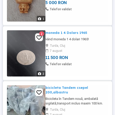
5 000 RON
Telefon validat
1
moneda 1 4 Dolars 1965
2
vând moneda 1 4 dolari 1965!
Turda, Cluj
7 august
11 500 RON
Telefon validat
2
bicicleta Tandem csepel
200,albastru
Bicicleta în Tandem nouă, ambalată
sigilată,transport inclus maxim 100 km.
Turda, Cluj
7 august