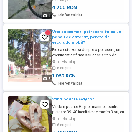
4 200 RON
Telefon validat
4
Vrei sa animezi petrecera ta cu un
1
panou de catarat, perete de
escalada mobil?
Fie ca este vorba despre o petrecere, un
eveniment de firma sau orice alt tip de
reuniune care are drept scop petrecerea
Turda, Cluj
unor momente deosebite, te ajutam sa dai
6 august
culoare activitatilor tale si sa-ti surprinzi
1 050 RON
clientii, partenerii sau prietenii. Peretele
8
nostru portabil de escalada va contribui la
Telefon validat
succesul ...
Vand poante Gaynor
Vindem poante Gaynor marimea pentru
picioare 39 -40 incaltate de maxim 3 ori, cu
saculet, silicoane, panglici si elastice.
Turda, Cluj
6 august