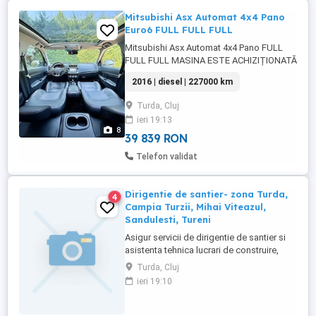
Mitsubishi Asx Automat 4x4 Pano
Euro6 FULL FULL FULL
Mitsubishi Asx Automat 4x4 Pano FULL
FULL FULL MASINA ESTE ACHIZIȚIONATĂ
DE LA REPREZENTANTA MITSUBISHI
2016 | diesel | 227000 km
GERMANIA! Mașina pentru PRETENȚIOȘI!
Service-ul este efectuat! Garantie 12 luni!
Turda, Cluj
Rate doar cu buletinul! Rate de la 850 lei
ieri 19:13
luna! Posibilitate plată:Card Cash Cont
8
Rate* Km sunt trecuți pe factura ...
39 839 RON
Telefon validat
Dirigentie de santier- zona Turda,
4
Campia Turzii, Mihai Viteazul,
Sandulesti, Tureni
Asigur servicii de dirigentie de santier si
asistenta tehnica lucrari de construire,
experienta in domeniu. Intocmesc carti
Turda, Cluj
tehnice pentru cladiri- domeniile
ieri 19:10
autorizate: 2.3; 6; 9.2; - orice tipuri de
cladiri civile, industriale, agricole, edilitare.
Experienta mare in domeniu