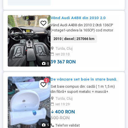
Vând Audi A4B8 din 2010 2.0
Vând Audi A4B8 din 2010 2.0tdi 136CP
(+stage1-undeva la 165CP) cod motor
CAGB Mașina merge foare bine fără
2010 | diesel | 257066 km
probleme, fără erori,fără martorii aprinși.
Se prezintă într-o stare foarte bună, mici
Turda, Cluj
defecte estetice(mici puncte de vopsea
ieri 20:10
sarită+mici zgârieturi)datorită vârstei.
Mașina o am de aproape un an, ...
39 367 RON
5
De vânzare set baie în stare bună.
2
Set baie compus din: cadă ( 1 m 1,5 m)
din fibră+ suport metalic + mască+
chiuvetă + piedestal+ suport perdea duș+
Turda, Cluj
plinte în stare bună.
ieri 19:29
400 RON
500 RON
5
Telefon validat