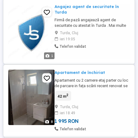
Angajez agent de securitate în
Turda
Firmă de pază angajează agent de
securitate cu atestat în Turda . Mai multe
detalii la telefon.
Turda, Cluj
ieri 19:05
Telefon validat
1
Apartament de închiriat
Apartament cu 2 camere etaj parter cu loc
de parcare in fața scării recent renovat se
oferă spre închiriere. Str Lotus.Detalii la tel
2
42 m
Turda, Cluj
ieri 18:49
1 995 RON
8
Telefon validat