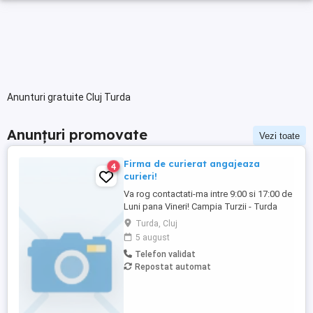
Anunturi gratuite Cluj Turda
Anunțuri promovate
Vezi toate
Firma de curierat angajeaza
4
curieri!
Va rog contactati-ma intre 9:00 si 17:00 de
Luni pana Vineri! Campia Turzii - Turda
Căutăm un coleg responsabil și energic
Turda, Cluj
pentru poziția de Curier, care să se alăture
5 august
echipei noastre. Vei avea un rol esențial în
Telefon validat
livrarea coletelor către clienți și în oferirea
Repostat automat
unei experiențe de calitate prin
punctualitate ...