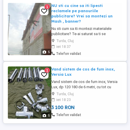
NU sti cu cine sa iti lipesti
1
reclamele pe panouriile
publicitare? Vrei sa montezi un
Mash , banner?
Nu sti cum sa iti montezi materialele
publicitare? Te-ai saturat sa ti se
dezlipeasca afisele de pe panou? Nu ai cu
Turda, Cluj
cine sa iti montezi caseta luminoasa? Vrei
ieri 18:37
sa iti rebranduiesti firmele si se afla in
5
Telefon validat
diferite locatii? IATA DE CE SA NE ALEGETI
PE NOI CA SI COLABORATORI: Firma Jt are
...
Vand sistem de cos de fum inox,
1
Versia Lux
Vand sistem de cos de fum inox, Versia
Lux, dp 120 180 de 6 metri, cu tot cu
reductia de la 80 la 120 , cu picurator,
Turda, Cluj
sistem de prindere și pălărie. Sistemul
ieri 18:23
este nou, nefolosit.
3 100 RON
Telefon validat
5