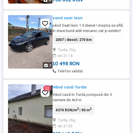
4
vand seat leon
vând Seat leon 1.9 diesel ! mașina se află
în stare bună atât mecanic cat și estetic!
acte la zis jante r18 cauciucuri bune ! am
2007 | diesel | 270 km
factura cu ce s-a schimbat la mașină ! mai
multe detalii la tel
Turda, Cluj
ieri 21:14
10 498 RON
3
Telefon validat
Vând casă Turda
22
Vând casă în Turda,compusă din 3
camere de 4x5 m
fiecare,bucătărie,hol,baie, pivniță mare,în
2
2
4374 RON/m
| 90 m
reformă. Este ap.2 dintr-o casă cu 3 ap,
situată pe E60.Are și curent trifazic, poate
Turda, Cluj
fi amenajată și pentru cabinete medicale
ieri 21:03
etc.