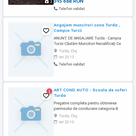
393 668 RON
2
Telefon validat
Angajam muncitori zona Turda ,
Campia Turzii
ANUNȚ DE ANGAJARE Turda - Campia
Turzii Căutăm Muncitori Necalificați Ce
oferim: Contract de muncă nedeterminat
Turda, Cluj
Cerințe: Seriozitate. Nu este necesară
ieri 20:13
experiența anterioară Contact Detalii:
Telefon validat
Pentru mai multe informații și sună la
numărul: sau trimite un mesaj.
ART COND AUTO - Scoala de soferi
1
Turda
Pregatire completa pentru obtinerea
permisului de conducere categoria B.
Elevii au reducere 10%.
Turda, Cluj
ieri 20:10