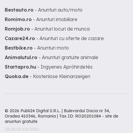
Bestauto.ro
- Anunturi auto/moto
Romimo.ro
- Anunturi imobiliare
Romjob.ro
- Anunturi locuri de munca
Cazare24.ro
- Anunturi cu oferte de cazare
Bestbike.ro
- Anunturi moto
Animalutul.ro
- Anunturi gratuite animale
Startapro.hu
- Ingyenes Apróhirdetés
Quoka.de
- Kostenlose Kleinanzeigen
© 2026 Publi24 Digital S.R.L. | Bulevardul Dacia nr 34,
Oradea 410346, Romania | Tax ID: RO20201084 -
site de
anunturi gratuite
26.08.06.c0c206c