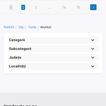
›
‹
1
2
…
74
75
Publi24
Cluj
Turda
Anunturi
Categorii
Subcategorii
Județe
Localități