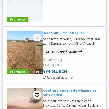
Promovat
Teren 3000 mp intravilan
Vând teren intravilan, 3000 mp, front 94 m-
zona Europa, comuna Mihai Viteazul,
orașul Turda, județul Cluj. Terenul are o
2
2
331,54 RON/m
| 3,000 m
poziție avantajoasă și este potrivit pentru
construcția de case. Acces direct la drum,
Turda, Cluj
carte funciară disponibilă, utilități în
3 august
apropiere. Pret 190000 negociabil Pentru
informații ...
994 612 RON
Promovat
3
Repostat automat
Casă cu 3 camere de vânzare pe
str. Fabricii
Vă propunem spre vânzare o casă
individuală situată în municipiul Turda, într-