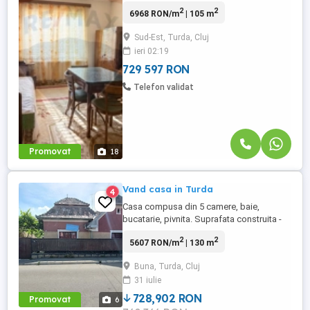
o zonă rezidențială cu acces facil către
2
2
6968 RON/m
| 105 m
principalele puncte de interes din oraș.
Proprietatea este amplasată pe un teren
Sud-Est, Turda, Cluj
de 617 mp, având o suprafață utilă de
ieri 02:19
aproximativ 104,7 mp și o suprafață
construită desfășurată de ...
729 597 RON
Telefon validat
Promovat
18
Vand casa in Turda
4
Casa compusa din 5 camere, baie,
bucatarie, pivnita. Suprafata construita -
130 mp; Suprafata terenului - 750 mp;
2
2
5607 RON/m
| 130 m
Casa se afla pe strada Primaverii nr.3
Buna, Turda, Cluj
31 iulie
728,902 RON
Promovat
6