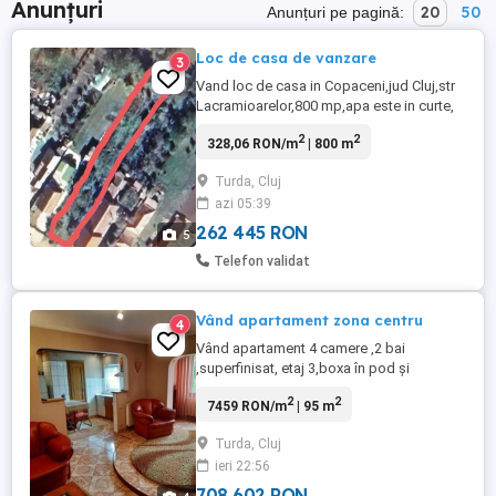
Anunțuri
20
50
Anunțuri pe pagină:
Loc de casa de vanzare
3
Vand loc de casa in Copaceni,jud Cluj,str
Lacramioarelor,800 mp,apa este in curte,
canalul este tras pana la poarta ,gaz,
2
2
328,06 RON/m
| 800 m
curent la poarta. Sosea asfaltata.
Turda, Cluj
azi 05:39
262 445 RON
5
Telefon validat
Vând apartament zona centru
4
Vând apartament 4 camere ,2 bai
,superfinisat, etaj 3,boxa în pod și
beci.Acoperisul a fost schimbat de
2
2
7459 RON/m
| 95 m
curând,scara liniștită,locația zona
centrala.
Turda, Cluj
ieri 22:56
708 602 RON