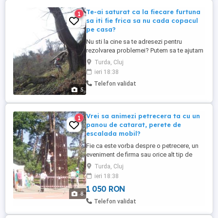
Te-ai saturat ca la fiecare furtuna
1
sa iti fie frica sa nu cada copacul
pe casa?
Nu sti la cine sa te adresezi pentru
rezolvarea problemei? Putem sa te ajutam
noi! Suntem o echipa cu personal atestat
Turda, Cluj
fasonator mecanic ( astfel spus Drujbist)
ieri 18:38
cu o experienta de peste 10 ani. Folosim
Telefon validat
doar scule profesioniste de la firma Stihl,
5
iar echipamentul nostru este conform
normelor ...
Vrei sa animezi petrecera ta cu un
1
panou de catarat, perete de
escalada mobil?
Fie ca este vorba despre o petrecere, un
eveniment de firma sau orice alt tip de
reuniune care are drept scop petrecerea
Turda, Cluj
unor momente deosebite, te ajutam sa dai
ieri 18:38
culoare activitatilor tale si sa-ti surprinzi
1 050 RON
clientii, partenerii sau prietenii. Peretele
8
nostru portabil de escalada va contribui la
Telefon validat
succesul ...