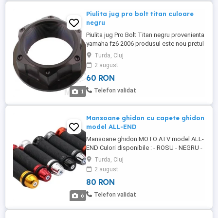
Piulita jug pro bolt titan culoare
negru
Piulita jug Pro Bolt Titan negru provenienta
yamaha fz6 2006 produsul este nou pretul
nu include taxe de expediere posta 15 lei
Turda, Cluj
plata ramburs courier 25 lei plata prin
2 august
transfer bancar anticipat telefon:
60 RON
Telefon validat
1
Mansoane ghidon cu capete ghidon
model ALL-END
Mansoane ghidon MOTO ATV model ALL-
END Culori disponibile : - ROSU - NEGRU -
GOLD 1. Cauciuc de înaltă calitate, moale
Turda, Cluj
și se simt confortabil. 2. Proces CNC.
2 august
Aspectul este neted și liniile sunt pline, iar
80 RON
calitatea este foarte bună. 3. Designul
ghidonului. Reduceți oboseala prin
Telefon validat
6
prindere și îmbunătățiți ...