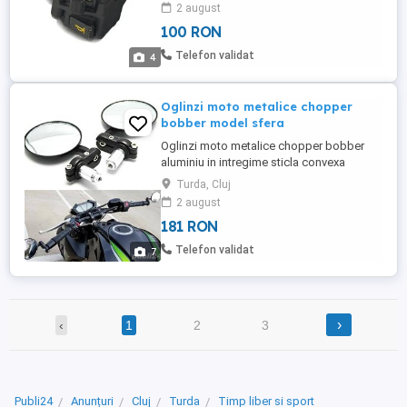
posta 15 lei plata ramburs courier 25 lei
2 august
plata prin transfer bancar anticipat
100 RON
telefon:
Telefon validat
4
Oglinzi moto metalice chopper
bobber model sfera
Oglinzi moto metalice chopper bobber
aluminiu in intregime sticla convexa
model: Sfera produsul este nou pretul nu
Turda, Cluj
include taxe de expediere posta 15 lei
2 august
plata ramburs courier 25 lei plata prin
181 RON
transfer bancar anticipat telefon:
Telefon validat
7
›
‹
1
2
3
Publi24
Anunțuri
Cluj
Turda
Timp liber si sport