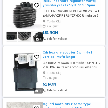
Releu incarcare regulator voltaj
yamaha yzf r1 r6 yzf 600 r 5pini
RELEU INCARCARE REGULATOR VOLTAJ
YAMAHA YZF R1 R6 YZF 600 R mufa cu 5
pini produsul este nou pretul nu include
Turda, Cluj
taxe de expediere posta 15 lei plata
2 august
ramburs courier 25 lei plata prin transfer
181 RON
bancar anticipat telefon:
Telefon validat
9
Cdi box atv scooter 6 pini 4+2
vertical mufa lunga
CDI Box ATV SCOOTER model : 6 PINI 4+2
VERTICAL mufa alba produsul este nou
pretul nu include taxe de expediere posta
Turda, Cluj
15 lei plata ramburs courier 25 lei plata
2 august
prin transfer bancar anticipat telefon:
61 RON
Telefon validat
5
Oglinzi moto atv rizoma type