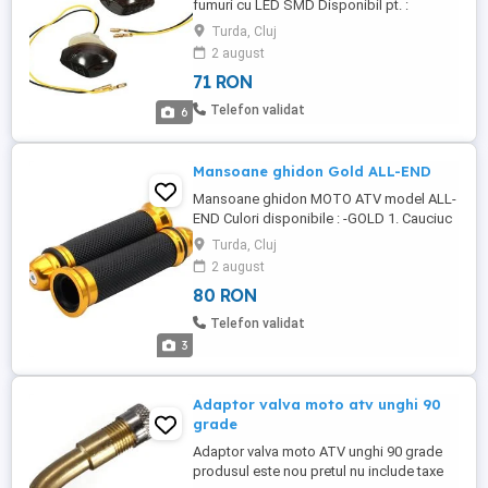
fumuri cu LED SMD Disponibil pt. :
HONDA YAMAHA SUZUKI KAWASAKI
Turda, Cluj
produsul este nou pretul nu include taxe
2 august
de expediere posta 15 lei plata ramburs
71 RON
courier 25 lei plata prin transfer bancar
anticipat telefon:
Telefon validat
6
Mansoane ghidon Gold ALL-END
Mansoane ghidon MOTO ATV model ALL-
END Culori disponibile : -GOLD 1. Cauciuc
de înaltă calitate, moale și se simt
Turda, Cluj
confortabil. 2. Proces CNC. Aspectul este
2 august
neted și liniile sunt pline, iar calitatea este
80 RON
foarte bună. 3. Designul ghidonului.
Reduceți oboseala prin prindere și
Telefon validat
îmbunătățiți experiența ...
3
Adaptor valva moto atv unghi 90
grade
Adaptor valva moto ATV unghi 90 grade
produsul este nou pretul nu include taxe