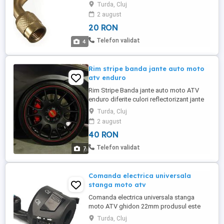
de expediere posta 15 lei plata ramburs
Turda, Cluj
courier 25 lei plata prin transfer bancar
2 august
anticipat telefon:
20 RON
Telefon validat
4
Rim stripe banda jante auto moto
atv enduro
Rim Stripe Banda jante auto moto ATV
enduro diferite culori reflectorizant jante
maxim 18'' produsul este nou pretul nu
Turda, Cluj
include taxe de expediere posta 15 lei
2 august
plata ramburs courier 25 lei plata prin
40 RON
transfer bancar anticipat telefon:
Telefon validat
7
Comanda electrica universala
stanga moto atv
Comanda electrica universala stanga
moto ATV ghidon 22mm produsul este
nou pretul nu include taxe de expediere
Turda, Cluj