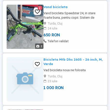
Vand bicicleta
2
Vand bicicleta Speedster 24, in stare
foarte buna, pentru copii. Sistem de
franare si schimbator Shimano, cauciucuri
Turda, Cluj
foarte bune.
24 iulie
650 RON
Telefon validat
2
Bicicleta Mtb Dhs 2605 - 26 inch, M,
Verde
Vad bicicleta noua ne folosita
Turda, Cluj
23 iulie
1 000 RON