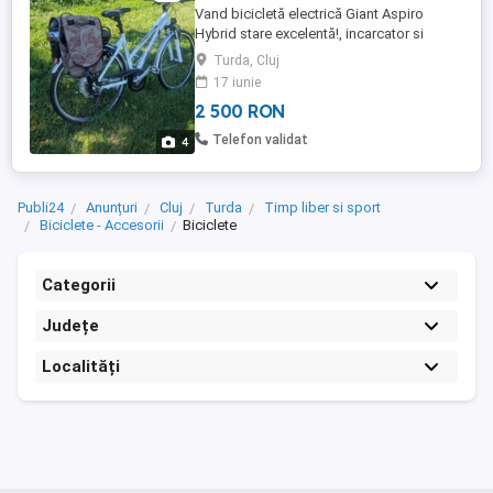
Vand bicicletă electrică Giant Aspiro
Hybrid stare excelentă!, incarcator si
baterie Marca Model: Giant Aspiro Hybrid
Turda, Cluj
Asistență electrică: Motor integrat
17 iunie
performant Baterie: Autonomie generoasă
2 500 RON
ideală pentru deplasări urbane și ture mai
lungi Tip bicicletă: Hybrid perfectă pentru
Telefon validat
4
oraș, dar și ...
Publi24
Anunțuri
Cluj
Turda
Timp liber si sport
Biciclete - Accesorii
Biciclete
Categorii
Județe
Localități