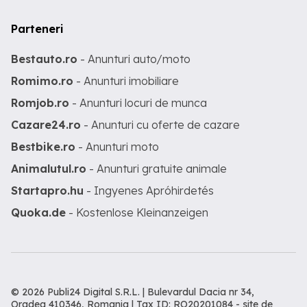
Parteneri
Bestauto.ro
- Anunturi auto/moto
Romimo.ro
- Anunturi imobiliare
Romjob.ro
- Anunturi locuri de munca
Cazare24.ro
- Anunturi cu oferte de cazare
Bestbike.ro
- Anunturi moto
Animalutul.ro
- Anunturi gratuite animale
Startapro.hu
- Ingyenes Apróhirdetés
Quoka.de
- Kostenlose Kleinanzeigen
© 2026 Publi24 Digital S.R.L. | Bulevardul Dacia nr 34,
Oradea 410346, Romania | Tax ID: RO20201084 -
site de