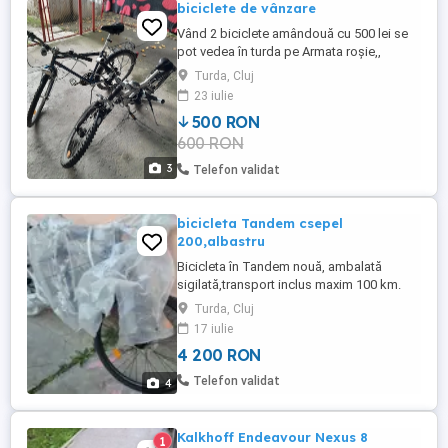
biciclete de vânzare
Vând 2 biciclete amândouă cu 500 lei se
pot vedea în turda pe Armata roșie,,
Turda, Cluj
23 iulie
500 RON
600 RON
3
Telefon validat
bicicleta Tandem csepel
200,albastru
Bicicleta în Tandem nouă, ambalată
sigilată,transport inclus maxim 100 km.
Turda, Cluj
17 iulie
4 200 RON
Telefon validat
4
Kalkhoff Endeavour Nexus 8
1