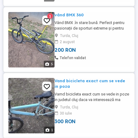
prindere și îmbunătățiți ...
vând BMX 360
1
Vând BMX .în stare bună. Perfect pentru
pasionații de sporturi extreme și pentru
cei care iubesc să facă acrobații pe două
Turda, Cluj
roți.. Prețul este de 200 lei Mai multe detalii
2 august
va rog să mă contactați. O 7 5 9 O 7 7 6 8
200 RON
2.
Telefon validat
5
Vand bicicleta exact cum se vede
in poza
Vamd bicicleta exact cum se vede in poze
in judetul cluj daca va interesează ma
puteți suna la nr raspund si pe watap
Turda, Cluj
sunati la nr asta
30 iulie
300 RON
1