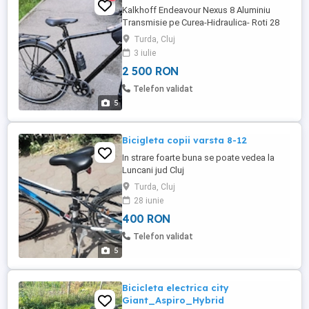
Kalkhoff Endeavour Nexus 8 Aluminiu
Transmisie pe Curea-Hidraulica- Roti 28
Jante Duble Cu Spite Negre Frana
Turda, Cluj
Hidraulica Shimano Pe Disc Furca Cu
3 iulie
Suspensie Reglabila Si Blocabila
2 500 RON
Transmisie Pe Curea Gates Din Carbon-
Fara Intretinere Viteze 8 In Butuc Shimano
Telefon validat
Nexus-model nou Maneta Shimano Alfine
5
Angrenaj ...
Bicigleta copii varsta 8-12
In strare foarte buna se poate vedea la
Luncani jud Cluj
Turda, Cluj
28 iunie
400 RON
Telefon validat
5
Bicicleta electrica city
Giant_Aspiro_Hybrid