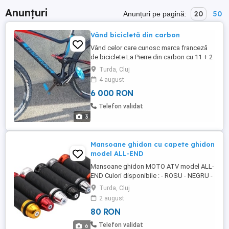
Anunțuri
20
50
Anunțuri pe pagină:
Vând bicicletă din carbon
Vând celor care cunosc marca franceză
de biciclete La Pierre din carbon cu 11 + 2
pinioane, cu greutatea de 4 kg și roți de 29
Turda, Cluj
inchi. Bicicleta este impecabilă , cu
4 august
piesele ei originale, cu furcă rockshox și
6 000 RON
cu revizie făcută în 10 iunie 2026. Mărimea
este M L (18-19 inchi) și este ideală pt.
Telefon validat
persoane ...
3
Mansoane ghidon cu capete ghidon
model ALL-END
Mansoane ghidon MOTO ATV model ALL-
END Culori disponibile : - ROSU - NEGRU -
GOLD 1. Cauciuc de înaltă calitate, moale
Turda, Cluj
și se simt confortabil. 2. Proces CNC.
2 august
Aspectul este neted și liniile sunt pline, iar
80 RON
calitatea este foarte bună. 3. Designul
ghidonului. Reduceți oboseala prin
Telefon validat
6