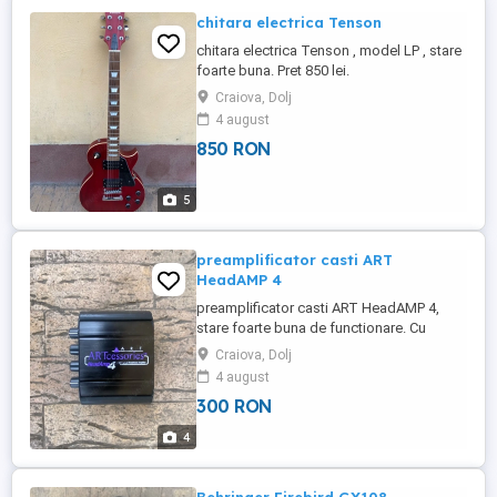
chitara electrica Tenson
chitara electrica Tenson , model LP , stare
foarte buna. Pret 850 lei.
Craiova, Dolj
4 august
850 RON
5
preamplificator casti ART
HeadAMP 4
preamplificator casti ART HeadAMP 4,
stare foarte buna de functionare. Cu
alimentator. Pret 300 lei.
Craiova, Dolj
4 august
300 RON
4