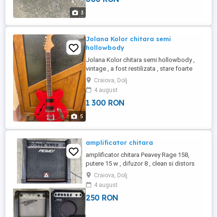
3
Jolana Kolor chitara semi
hollowbody
Jolana Kolor chitara semi hollowbody ,
vintage , a fost restilizata , stare foarte
buna estetica si de functionare. Pret 1300
Craiova, Dolj
lei.
4 august
1 300 RON
5
amplificator chitara
amplificator chitara Peavey Rage 158,
putere 15 w , difuzor 8 , clean si distors
,tehnologie transtube , stare foarte buna
Craiova, Dolj
de functionare. amplificator chitara Vision
4 august
GW-15 , putere 15 w , doua canale ( clean
250 RON
si oberdrive ), stare foarte buna. Si ,
amplificator chitara Fenix Young Chang (
Korea ...