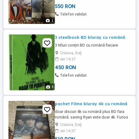
550 RON
Telefon validat
1
3 steelbook BD bluray cu română
3 titluri conțin BD cu română fiecare
Craiova, Dolj
ieri 14:37
450 RON
Telefon validat
3
pachet Filme bluray 4k cu română
doar discuri 4k cu română plus BD fara
română. saving Ryan este doar 4k. Furios
și iute este desigilat.
Craiova, Dolj
ieri 14:37