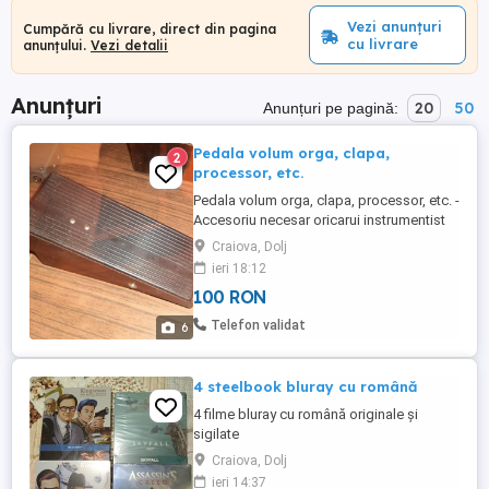
Vezi anunțuri
Cumpără cu livrare, direct din pagina
cu livrare
anunțului.
Vezi detalii
Anunțuri
20
50
Anunțuri pe pagină:
Pedala volum orga, clapa,
2
processor, etc.
Pedala volum orga, clapa, processor, etc. -
Accesoriu necesar oricarui instrumentist
(clapisti, chitaristi, etc.) -Se poate folosi
Craiova, Dolj
inaintea sau dupa orice processor. -Pretul
ieri 18:12
meu: 100 lei
100 RON
Telefon validat
6
4 steelbook bluray cu română
4 filme bluray cu română originale și
sigilate
Craiova, Dolj
ieri 14:37