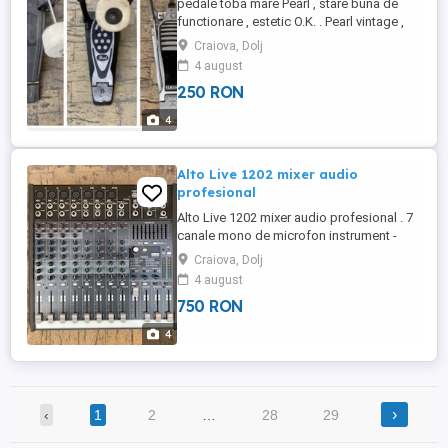
pedale toba mare Pearl , stare buna de
functionare , estetic O.K. . Pearl vintage ,
pedala toba mare perfect functionala. Si
Craiova, Dolj
pedala toba mare kick Yamaha , stare
4 august
foarte buna. Pret 250 lei , FIECARE.
250 RON
4
Alto Live 1202 mixer audio
profesional
Alto Live 1202 mixer audio profesional . 7
canale mono de microfon instrument -
preamplificatoare performante DNA , un
Craiova, Dolj
canal stereo, efecte DSP Alesis și interfață
4 august
audio prin USB. Pret 750 lei
750 RON
4
›
‹
1
2
…
28
29