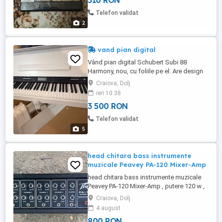
510 RON
Telefon validat
2
vand pian digital
Vând pian digital Schubert Subi 88
Harmony, nou, cu foliile pe el. Are design
elegant, culoare albă, fiind potrivit atât
Craiova, Dolj
pentru începători, cât și pentru cei care
ieri 10:38
studiază pianul. Caracteristici: * 88 clape
3 500 RON
cu mecanică Hammer Action (senzație
apropiată de pianul acustic) * 128 note
Telefon validat
polifonie * Multiple ...
5
head chitara bass instrumente
muzicale Peavey PA-120 Mixer-Amp
head chitara bass instrumente muzicale
Peavey PA-120 Mixer-Amp , putere 120 w ,
reverb pe arc , made in USA , stare foarte
Craiova, Dolj
buna de functionare. Pret 800 lei.
4 august
800 RON