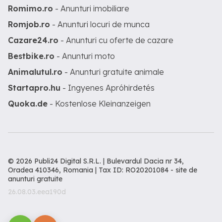
Romimo.ro
- Anunturi imobiliare
Romjob.ro
- Anunturi locuri de munca
Cazare24.ro
- Anunturi cu oferte de cazare
Bestbike.ro
- Anunturi moto
Animalutul.ro
- Anunturi gratuite animale
Startapro.hu
- Ingyenes Apróhirdetés
Quoka.de
- Kostenlose Kleinanzeigen
© 2026 Publi24 Digital S.R.L. | Bulevardul Dacia nr 34,
Oradea 410346, Romania | Tax ID: RO20201084 -
site de
anunturi gratuite
26.08.03.eea190d