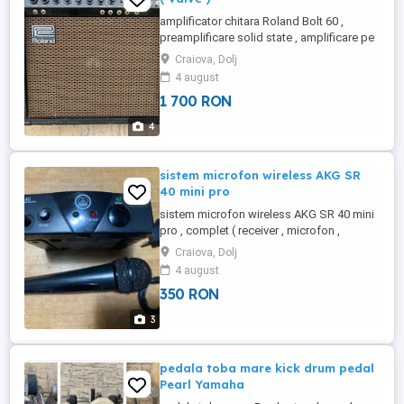
amplificator chitara Roland Bolt 60 ,
preamplificare solid state , amplificare pe
lampi , Japan made , difuzor Roland 12 ,
Craiova, Dolj
putere 60 w , reverb pe arc. Stare foarte
4 august
buna de functionare , estetic ceva semne
1 700 RON
de folosinta . Pret 1700 lei.
4
sistem microfon wireless AKG SR
40 mini pro
sistem microfon wireless AKG SR 40 mini
pro , complet ( receiver , microfon ,
alimentator ). Stare foarte buna de
Craiova, Dolj
functionare. Frecventa 662.300 Mhz. Pretul
4 august
este de 350 lei.
350 RON
3
pedala toba mare kick drum pedal
Pearl Yamaha