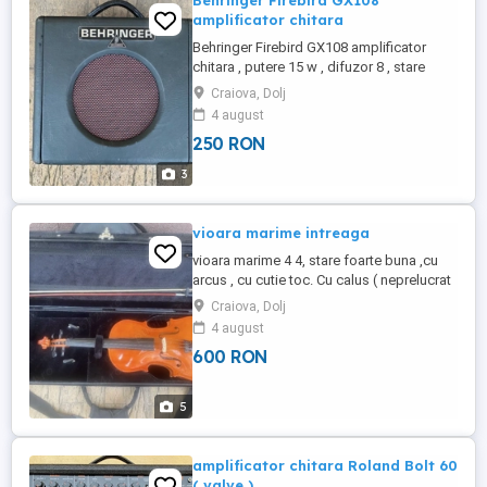
Behringer Firebird GX108
amplificator chitara
Behringer Firebird GX108 amplificator
chitara , putere 15 w , difuzor 8 , stare
foarte buna de functionare. Pret 250 lei.
Craiova, Dolj
4 august
250 RON
3
vioara marime intreaga
vioara marime 4 4, stare foarte buna ,cu
arcus , cu cutie toc. Cu calus ( neprelucrat
) si corzi noi. Pret 600 lei.
Craiova, Dolj
4 august
600 RON
5
amplificator chitara Roland Bolt 60
( valve )