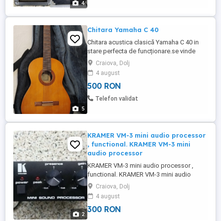
4
Chitara Yamaha C 40
Chitara acustica clasică Yamaha C 40 in
stare perfecta de funcționare.se vinde
împreună cu husa.
Craiova, Dolj
4 august
500 RON
Telefon validat
5
KRAMER VM-3 mini audio processor
, functional. KRAMER VM-3 mini
audio processor
KRAMER VM-3 mini audio processor ,
functional. KRAMER VM-3 mini audio
processor , functional.
Craiova, Dolj
4 august
300 RON
2