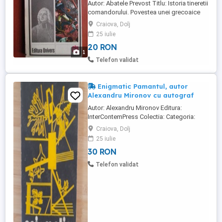
Autor: Abatele Prevost Titlu: Istoria tineretii
comandorului. Povestea unei grecoaice
Editura: Univers An de aparitie: 1983 Nr.
Craiova, Dolj
pagini: 420 Format: 13 x 20 cm Coperti:
25 iulie
brosate Carte in limba: romana Stare:
20 RON
buna Vizualizati si alte articole postate de
1
mine, valoarea minima a coletului este 30
Telefon validat
le ...
Enigmatic Pamantul, autor
Alexandru Mironov cu autograf
Autor: Alexandru Mironov Editura:
InterContemPress Colectia: Categoria:
Stiinta si Tehnica ISBN: 973-559-017-3 An
Craiova, Dolj
aparitie: 2000 Numar de pagini: 250
25 iulie
Format carte: 13 x 20 mm Vizualizati si alte
30 RON
articole, valoarea minima a coletului este
de 30 lei
Telefon validat