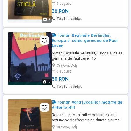
6 august
30 RON
Telefon validat
2
roman Reguluile Berlinului,
Europa si calea germana de Paul
Lever
roman Reguluile Berlinului, Europa si calea
germana de Paul Lever_15
Craiova, Dolj
6 august
30 RON
5
Telefon validat
roman Vara jucariilor moarte de
Antonio Hill
Romanul este un thriller politist, a carui
actiune se desfasoara pe durata a numai
cinci zile, in atmosfera apasatoare a unei
Craiova, Dolj
veri calduroase din Barcelona.