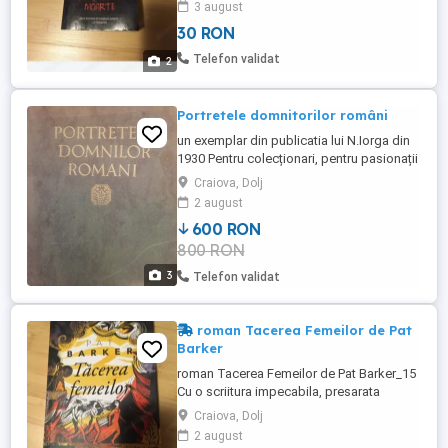
3 august
Protagonistul sau, inspectorul Hector
30 RON
Salgado, are de rezolvat un caz aparent
simplu, sinuciderea unui tanar. Dar intriga
Telefon validat
2
se complica pe masura ...
Portretele domnitorilor români
un exemplar din publicatia lui N.Iorga din
1930 Pentru colecționari, pentru pasionații
de istorie sau pentru lucrări specifice
Craiova, Dolj
studenților
2 august
600 RON
800 RON
3
Telefon validat
roman Tacerea Femeilor de Pat
Barker
roman Tacerea Femeilor de Pat Barker_15
Cu o scriitura impecabila, presarata
deopotriva cu momente de frumusete si
Craiova, Dolj
teroare, Tacerea femeilor urmareste
2 august
destinul unei femei extraordinare si reinvie