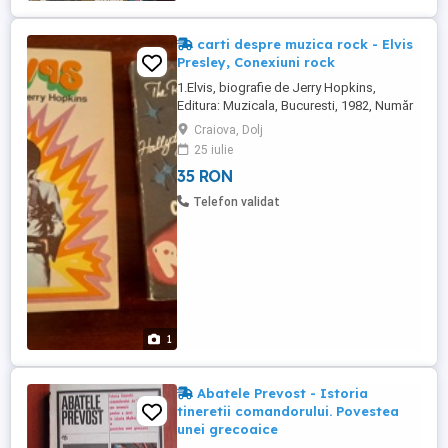
carti despre muzica rock - Elvis
Presley, Conexiuni rock
1.Elvis, biografie de Jerry Hopkins,
Editura: Muzicala, Bucuresti, 1982, Număr
pagini: 380, Copertă: Brosata, stare foarte
Craiova, Dolj
buna pret 25 lei 2. Conexiuni Rock, autor
25 iulie
Daniela Caraman Fotea,
35 RON
Editura:MUZICALA, 1982, Nr. Pagini:243,
stare buna pret 10 lei Pret colet 35 lei
Telefon validat
1
Abatele Prevost - Istoria
tineretii comandorului. Povestea
unei grecoaice