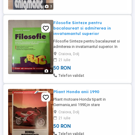
3
Filosofie Sinteze pentru
bacalaureat si admiterea in
invatamantul superior
Filosofie Sinteze pentru bacalaureat si
admiterea in invatamantul superior. In
stare impecabila! Doar in Craiova. Trimit in
Craiova, Dolj
tara doar cu plata in avans in cont si doar
21 iulie
prin Posta Romana. Pret 50 lei.
50 RON
2
Telefon validat
Pliant Honda anii 1990
Pliant motoare Honda tiparit in
Germania,anii 1990,in stare
exceptionala,pentru pasionati de brandul
Craiova, Dolj
Honda.Doar in Craiova.
21 iulie
50 RON
Telefon validat