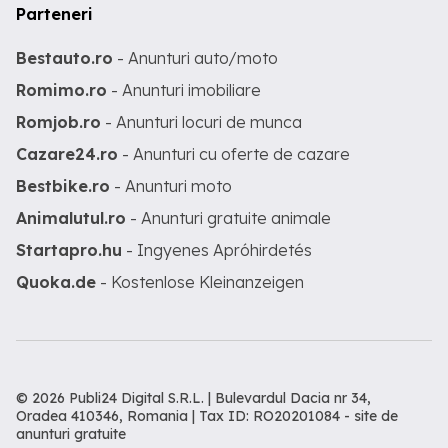
Parteneri
Bestauto.ro
- Anunturi auto/moto
Romimo.ro
- Anunturi imobiliare
Romjob.ro
- Anunturi locuri de munca
Cazare24.ro
- Anunturi cu oferte de cazare
Bestbike.ro
- Anunturi moto
Animalutul.ro
- Anunturi gratuite animale
Startapro.hu
- Ingyenes Apróhirdetés
Quoka.de
- Kostenlose Kleinanzeigen
© 2026 Publi24 Digital S.R.L. | Bulevardul Dacia nr 34,
Oradea 410346, Romania | Tax ID: RO20201084 -
site de
anunturi gratuite