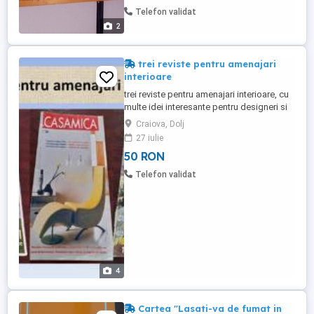
Telefon validat
2
trei reviste pentru amenajari
interioare
trei reviste pentru amenajari interioare, cu
multe idei interesante pentru designeri si
nu numai pde la stanga spre dreapta:
Craiova, Dolj
prima este in limba romana, cea de a doua
27 iulie
este in limba italiana, cea de a treia este in
50 RON
limba franceza pretul afisat este pentru tot
pachetul
Telefon validat
4
Cartea "Lasati-va de fumat in