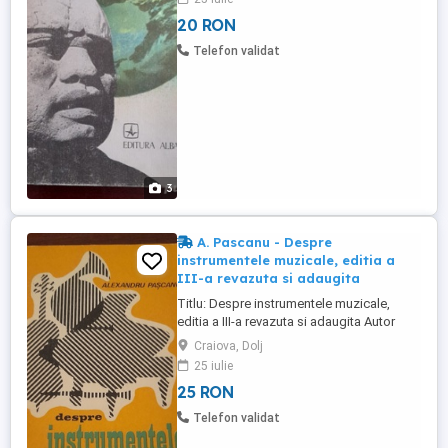
Stare: buna
20 RON
Telefon validat
3
A. Pascanu - Despre
instrumentele muzicale, editia a
III-a revazuta si adaugita
Titlu: Despre instrumentele muzicale,
editia a III-a revazuta si adaugita Autor
Alexandru PASCANU Editura: Muzicala An
Craiova, Dolj
de aparitie: 1980 Nr. pagini: 166 Format: 13
25 iulie
x 20 cm Coperti: brosate Stare foarte buna
25 RON
Telefon validat