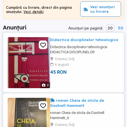
Vezi anunțuri
Cumpără cu livrare, direct din pagina
cu livrare
anunțului.
Vezi detalii
Anunțuri
20
50
Anunțuri pe pagină:
Didactica disciplinelor tehnologice
Didactica disciplinelor tehnologice
DIDACTICA DISCIPLINELOR
TEHNOLOGICE - CAIET METODIC de
Craiova, Dolj
EUGENIA BALASA ..ELENA ILIE , 1981
6 august
EDITATA DE INSPECTORATUL SCOLAR ,
45 RON
CASA CORPULUI DIDACTIC , 237 PAG 45
lei/ cartea Tel
2
roman Cheia de sticla de
Dashiell Hammett
roman Cheia de sticla de Dashiell
Hammett_6
Craiova, Dolj