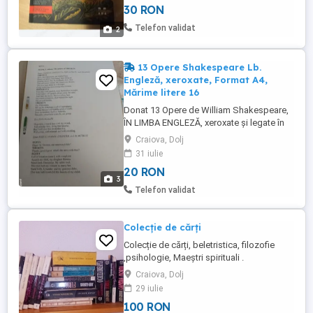
30 RON
una dintre cele mai glorioase povesti ale
lumii antice. O carte splendida E ca si cum
Telefon validat
2
Barker ar fi gasit ...
13 Opere Shakespeare Lb.
Engleză, xeroxate, Format A4,
Mărime litere 16
Donat 13 Opere de William Shakespeare,
ÎN LIMBA ENGLEZĂ, xeroxate și legate în
dosar cu șină. Paginile sunt Format A4,
Craiova, Dolj
mărime litere 16. Cele 13 Operele sunt:
31 iulie
Comedii: 1. Visul unei nopți de vară
20 RON
(Midsummer night's dream) 2. Mult
3
zgomot pentru nimic (Much Ado About
Telefon validat
Nothing) 3. Îmblânzirea scorpiei ...
Colecție de cărți
Colecție de cărți, beletristica, filozofie
,psihologie, Maeștri spirituali .
Craiova, Dolj
29 iulie
100 RON