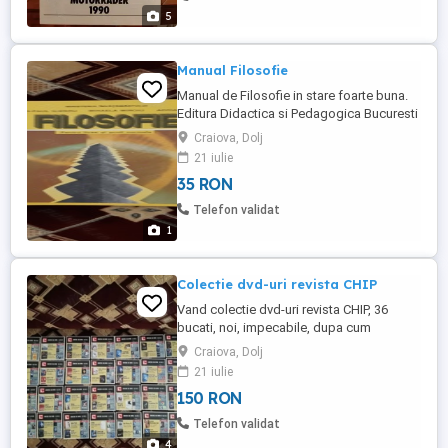
5
Manual Filosofie
Manual de Filosofie in stare foarte buna.
Editura Didactica si Pedagogica Bucuresti
1996. Nu trimit in tara decat cu plata in
Craiova, Dolj
avans in cont si doar prin Posta Romana.
21 iulie
Pret fix 35 lei.
35 RON
Telefon validat
1
Colectie dvd-uri revista CHIP
Vand colectie dvd-uri revista CHIP, 36
bucati, noi, impecabile, dupa cum
urmeaza: 04 2010 05 2010 06 2010
Craiova, Dolj
21 iulie
150 RON
Telefon validat
4