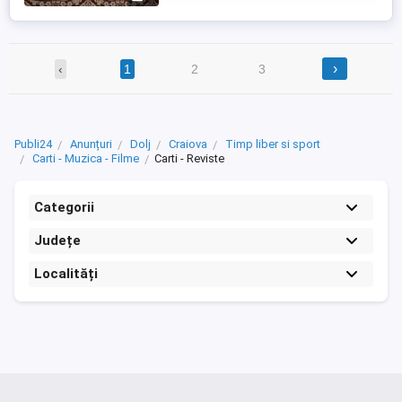
›
‹
1
2
3
Publi24
Anunțuri
Dolj
Craiova
Timp liber si sport
Carti - Muzica - Filme
Carti - Reviste
Categorii
Județe
Localități