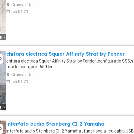
Craiova, Dolj
azi 01:21
3
chitara electrica Squier Affinity Strat by Fender
chitara electrica Squier Affinity Strat by Fender ,configuratie SSS,
foarte buna, pret 650 lei.
Craiova, Dolj
azi 01:21
5
interfata audio Steinberg CI-2 Yamaha
interfata audio Steinberg CI -2 Yamaha , functionala , cu cablu USB