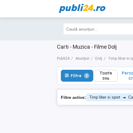
publi
24
.ro
Toate
Perso
Filtre
2
596
576
Carti - Muzica - Filme Dolj
Publi24
Anunțuri
Dolj
Timp liber si s
Toate
Pers
Filtre
2
596
57
→
Filtre active:
Timp liber si sport
Ca