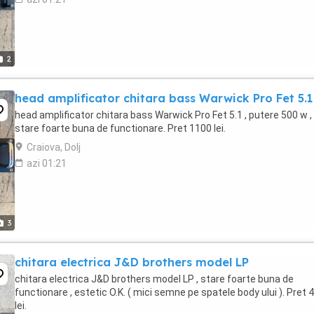
2
head amplificator chitara bass Warwick Pro Fet 5.1
head amplificator chitara bass Warwick Pro Fet 5.1 , putere 500 w ,
stare foarte buna de functionare. Pret 1100 lei.
Craiova, Dolj
azi 01:21
3
chitara electrica J&D brothers model LP
chitara electrica J&D brothers model LP , stare foarte buna de
functionare , estetic O.K. ( mici semne pe spatele body ului ). Pret 
lei.