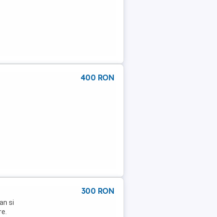
400 RON
300 RON
an si
re.