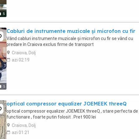
5
Cabluri de instrumente muzicale și microfon cu fir
Vând cabluri instrumente muzicale și microfon cu fir se vând cu
predare în Craiova exclus firme de transport
Craiova, Dolj
azi 02:19
1
optical compressor equalizer JOEMEEK threeQ
optical compressor equalizer JOEMEEK threeQ , stare perfecta de
functionare , foarte putin folosit . Pret 900 lei
Craiova, Dolj
azi 01:21