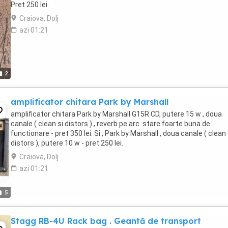
Pret 250 lei.
Craiova, Dolj
azi 01:21
2
amplificator chitara Park by Marshall
amplificator chitara Park by Marshall G15R CD, putere 15 w , doua
canale ( clean si distors ) , reverb pe arc .stare foarte buna de
functionare - pret 350 lei. Si , Park by Marshall , doua canale ( clean 
distors ), putere 10 w - pret 250 lei.
Craiova, Dolj
azi 01:21
5
Stagg RB-4U Rack bag . Geantă de transport