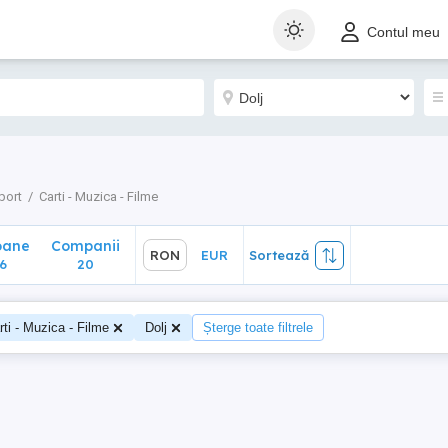
ane
Companii
RON
EUR
Sortează
Contul meu
20
port
Carti - Muzica - Filme
oane
Companii
RON
EUR
Sortează
6
20
rti - Muzica - Filme
Dolj
Șterge toate filtrele