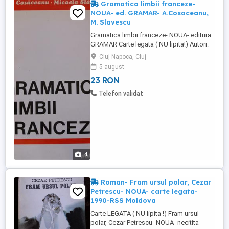
Gramatica limbii franceze-
NOUA- ed. GRAMAR- A.Cosaceanu,
M. Slavescu
Gramatica limbii franceze- NOUA- editura
GRAMAR Carte legata ( NU lipita!) Autori:
Anca Cosaceanu, Micaela Slavescu
Cluj-Napoca, Cluj
Editura GRAMAR Anul apariției: 1994
5 august
Bucuresti Număr pagini: 475 Coperta:
23 RON
paperback Limba: romana si franceza
Dimensiuni: 200x130mm DESCRIERE
Telefon validat
Cuvant inainte Volumul de fata se
adreseaza ...
4
Roman- Fram ursul polar, Cezar
Petrescu- NOUA- carte legata-
1990-RSS Moldova
Carte LEGATA ( NU lipita !) Fram ursul
polar, Cezar Petrescu- NOUA- necitita-