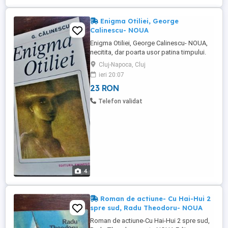
Enigma Otiliei, George
Calinescu- NOUA
Enigma Otiliei, George Calinescu- NOUA,
necitita, dar poarta usor patina timpului.
Editura Eminescu Bucuresti 1982 Colectia:
Cluj-Napoca, Cluj
Romanul de dragoste Coperta: brosata (
ieri 20:07
paperback) Numar pagini: 477
23 RON
Dimensiuni: 20x12,5 cm Romanul este
centrat pe enigma in care este invaluita
Telefon validat
Otilia, o tanara frumoasa, cu ...
4
Roman de actiune- Cu Hai-Hui 2
spre sud, Radu Theodoru- NOUA
Roman de actiune-Cu Hai-Hui 2 spre sud,