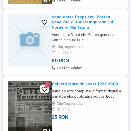
Telefon validat
3
Vand carte Drept civil Partea
generala autor O.Ungureanu si
Cornelia Munteanu
Vand carte Drept civil Partea generala
Cartea e noua 80 lei
Cluj-Napoca, Cluj
ieri 15:01
80 RON
Telefon validat
Colectii ziare de sport 1921-2000
2
Vand colectii complete in format digital a
urmatoarelor publicatii sportive: Ecoul
sportiv 1921-1924; Gazeta Sporturilor
Cluj-Napoca, Cluj
1924-1947, 1990-2000; Sportul popular
ieri 14:36
1945-1967; Sportul 1967-1989; Universul
25 RON
sport 19381842; Revista Stadion Sport
1947-1993. Pretul 25 lei/an
1