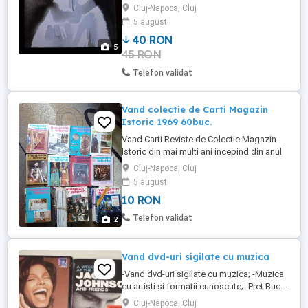
carte pentru copii, cu scris mare si poze
Cluj-Napoca, Cluj
Editura: Hyparion, Chisinau, R.S.S.
5 august
Moldova 1990 Contine poze color
40 RON
Coperta: brosata ( paperback) Numar
5
45 RON
pagini: 158 ( pagini groase) Dimensiuni:
26x20 cm Fram este atractia principala ...
Telefon validat
Vand colectie de Carti Magazin
Istoric 1969 60buc.
Vand Carti Reviste de Colectie Magazin
Istoric din mai multi ani incepind din anul
1969 si mai departe 10 lei buc.
Cluj-Napoca, Cluj
5 august
10 RON
Telefon validat
2
Vand dvd-uri sigilate cu muzica
-Vand dvd-uri sigilate cu muzica; -Muzica
cu artisti si formatii cunoscute; -Pret Buc. -
VANDUT: -JANET JACKSON;
Cluj-Napoca, Cluj