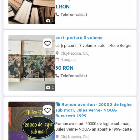
1 RON
Telefon validat
1
carti pictura 3 volume
cărți pictură , 3 volume, autor : Rene Berger
Cluj-Napoca, Cluj
4 august
30 RON
Telefon validat
1
Roman aventuri- 20000 de leghe
sub mari, Jules Verne- NOUA-
Bucuresti 1999
Roman aventuri- 20000 de leghe sub mari,
Jules Verne- NOUA- an aparitie 1999- carte
cu multe ilustratii alb-negru Editura Corint
Cluj-Napoca, Cluj