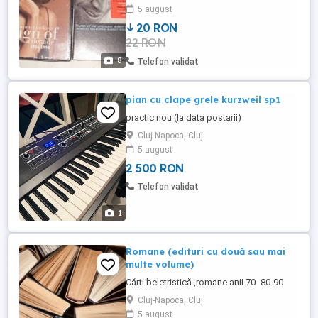
5 august
20 RON
22 RON
8
Telefon validat
pian cu clape grele kurzweil sp1
practic nou (la data postarii)
Cluj-Napoca, Cluj
5 august
2 500 RON
Telefon validat
1
Romane (edituri cu două sau mai
multe volume)
Cărti beletristică ,romane anii 70 -80-90
Cluj-Napoca, Cluj
5 august