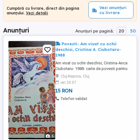
Vezi anunțuri
Cumpără cu livrare, direct din pagina
cu livrare
anunțului.
Vezi detalii
Anunțuri
20
50
Anunțuri pe pagină:
Povesti- Am visat cu ochii
deschisi, Cristina A. Ciubotaru-
1988
Am visat cu ochii deschisi, Cristina-Anca
Ciubotaru- 1988- carte de povesti pentru
copii- cu ilustratii color Cartea este NOUA,
Cluj-Napoca, Cluj
necitita, dar poarta patina timpului. Carte
ieri 20:07
tiparita cu litere de dimensiuni mai mari
15 RON
pentru a fi citita cu usurinta de copii.
Editura Junimea Iasi 1988 Categorie: Carti
Telefon validat
...
5