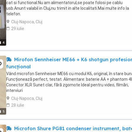
cat si functional.Nu am alimentatorul,se poate folosi pe cablu
usb.Anunt valabil in Cluj,nu trimit in alte localitati.Mai multe info la
telefon.
Cluj-Napoca, Cluj
29 iulie
4
Mirofon Sennheiser ME66 + K6 shotgun profesion
funcțional
Vând microfon Sennheiser ME66 cu modul K6, original, în stare bun
Funcționează perfect, testat. Alimentare: baterie AA + phantom 4
Conector XLR Sunet clar, fără zgomote Ideal pentru video, filmări,
interviuri
Cluj-Napoca, Cluj
28 iulie
5
Microfon Shure PG81 condenser instrument, bat