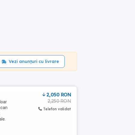
Vezi anunțuri cu livrare
2,050 RON
2,250 RON
doar
acan
Telefon validat
x
ale.