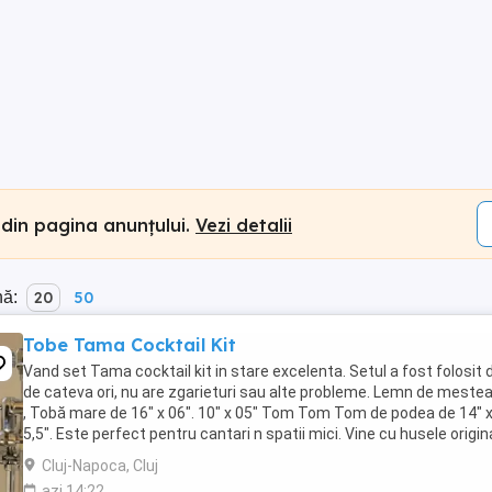
 din pagina anunțului.
Vezi detalii
nă:
20
50
Tobe Tama Cocktail Kit
Vand set Tama cocktail kit in stare excelenta. Setul a fost folosit 
de cateva ori, nu are zgarieturi sau alte probleme. Lemn de meste
, Tobă mare de 16" x 06". 10" x 05" Tom Tom Tom de podea de 14" 
5,5". Este perfect pentru cantari n spatii mici. Vine cu husele origin
Nu trimit prin curier, ...
Cluj-Napoca, Cluj
azi 14:22