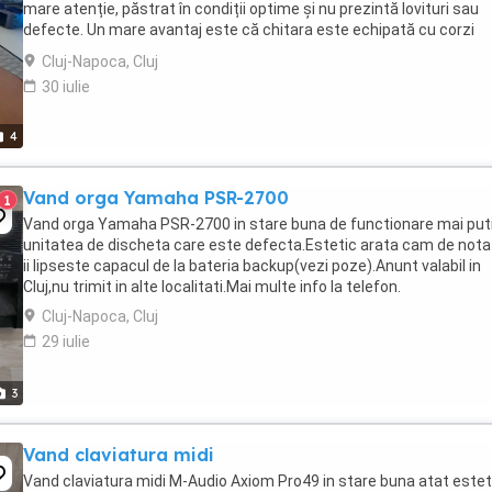
mare atenție, păstrat în condiții optime și nu prezintă lovituri sau
defecte. Un mare avantaj este că chitara este echipată cu corzi
premium Savarez, ceea ce îi ...
Cluj-Napoca, Cluj
30 iulie
4
Vand orga Yamaha PSR-2700
1
Vand orga Yamaha PSR-2700 in stare buna de functionare mai put
unitatea de discheta care este defecta.Estetic arata cam de nota 
ii lipseste capacul de la bateria backup(vezi poze).Anunt valabil in
Cluj,nu trimit in alte localitati.Mai multe info la telefon.
Cluj-Napoca, Cluj
29 iulie
3
Vand claviatura midi
Vand claviatura midi M-Audio Axiom Pro49 in stare buna atat estet