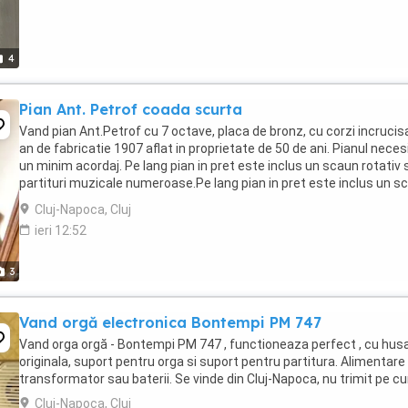
4
Pian Ant. Petrof coada scurta
Vand pian Ant.Petrof cu 7 octave, placa de bronz, cu corzi incrucis
an de fabricatie 1907 aflat in proprietate de 50 de ani. Pianul neces
un minim acordaj. Pe lang pian in pret este inclus un scaun rotativ s
partituri muzicale numeroase.Pe lang pian in pret este inclus un s
rotativ si partituri ...
Cluj-Napoca, Cluj
ieri 12:52
3
Vand orgă electronica Bontempi PM 747
Vand orga orgă - Bontempi PM 747 , functioneaza perfect , cu hus
originala, suport pentru orga si suport pentru partitura. Alimentare 
transformator sau baterii. Se vinde din Cluj-Napoca, nu trimit pe cu
Cluj-Napoca, Cluj