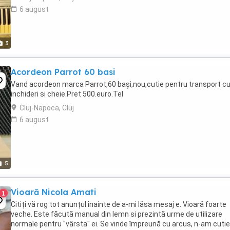
6 august
3
Acordeon Parrot 60 basi
Vand acordeon marca Parrot,60 bași,nou,cutie pentru transport cu
inchideri si cheie.Pret 500.euro.Tel
Cluj-Napoca, Cluj
6 august
5
Vioară Nicola Amati
1
Citiți vă rog tot anunțul înainte de a-mi lăsa mesaj e. Vioară foarte
veche. Este făcută manual din lemn si prezintă urme de utilizare
normale pentru "vârsta" ei. Se vinde împreună cu arcus, n-am cutie