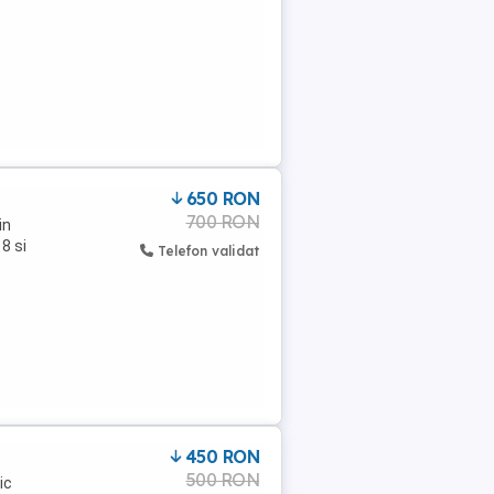
650 RON
700 RON
in
8 si
Telefon validat
450 RON
500 RON
ic