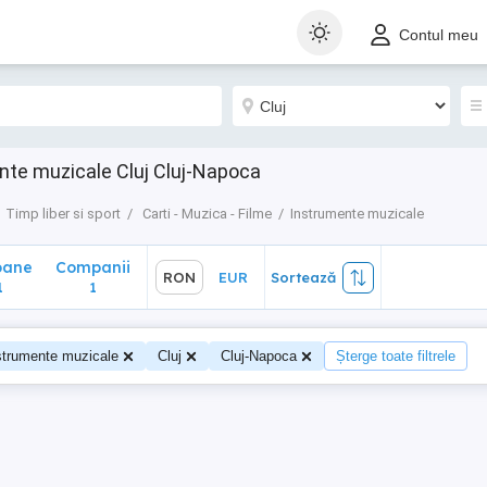
ane
Companii
RON
EUR
Sortează
Contul meu
1
nte muzicale Cluj Cluj-Napoca
Timp liber si sport
Carti - Muzica - Filme
Instrumente muzicale
oane
Companii
RON
EUR
Sortează
1
1
strumente muzicale
Cluj
Cluj-Napoca
Șterge toate filtrele