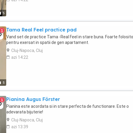
5
Tama Real Feel practice pad
1
Vand set de practice Tama -Real Feel in stare buna. Foarte folosito
pentru exersat in spatii de gen apartament.
Cluj-Napoca, Cluj
azi 14:22
5
Pianina Augus Förster
1
Pianina este acordata si in stare perfecta de functionare. Este o
adevarata bijuterie!
Cluj-Napoca, Cluj
azi 13:39