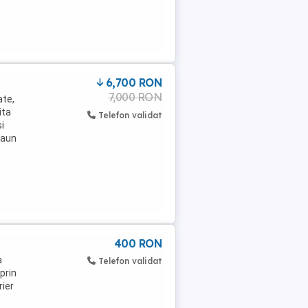
6,700 RON
7,000 RON
ate,
ita
Telefon validat
i
caun
400 RON
a
Telefon validat
prin
rier