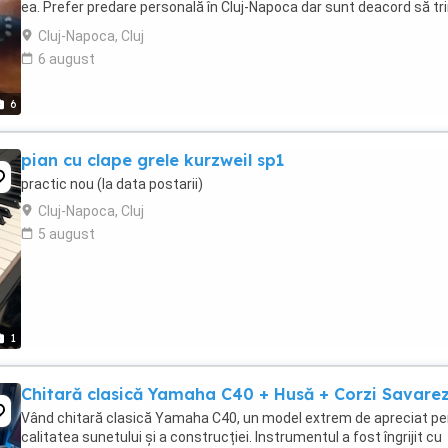
ea. Prefer predare personală în Cluj-Napoca dar sunt deacord să tr
în țară dar doar în anumite ...
Cluj-Napoca, Cluj
6 august
6
pian cu clape grele kurzweil sp1
practic nou (la data postarii)
Cluj-Napoca, Cluj
5 august
1
Chitară clasică Yamaha C40 + Husă + Corzi Savare
Vând chitară clasică Yamaha C40, un model extrem de apreciat pe
calitatea sunetului și a construcției. Instrumentul a fost îngrijit cu