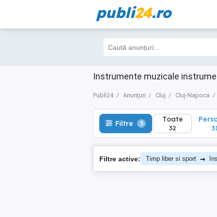
publi
24
.ro
Toate
Perso
Filtre
3
32
31
Instrumente muzicale instrume
Publi24
Anunțuri
Cluj
Cluj-Napoca
Toate
Pers
Filtre
3
32
3
→
Filtre active:
Timp liber si sport
In