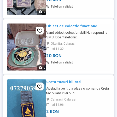
Telefon validat
1
Obiect de colectie functional
Vand obiect colectionabil! Nu raspund la
SMS. Doar telefonic.
Oltenita, Calarasi
ieri 11:32
20 RON
Telefon validat
1
Creta tacuri biliard
Apelati la pentru a plasa o comanda Creta
tac biliard 2 lei buc
Calarasi, Calarasi
ieri 11:06
2 RON