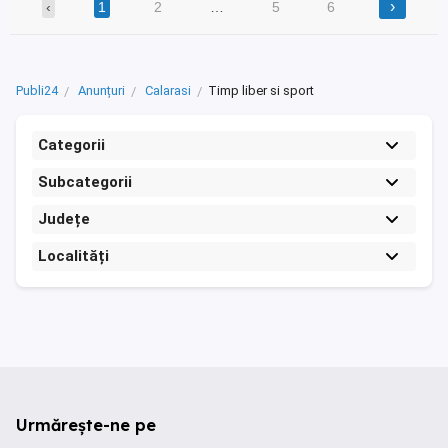
›
‹
1
2
…
5
6
Publi24
Anunțuri
Calarasi
Timp liber si sport
Categorii
Subcategorii
Județe
Localități
Urmărește-ne pe