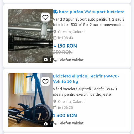
bare plafon VW suport biciclete
Vând 3 tipuri suport auto pentru 1, 2 sau 3
biciclete: -500 lei-Set 2 bare transversale
din aluminiu, produs original VW. Se
Oltenita, Calarasi
montează pe plafon, cu prindere în zona
ieri 08:43
superioară a cardului portierelor. Pe bare
150 RON
se pot monta până la 3 suporturi
250 RON
individuale ptr. biciclete, cutie portbagaj
sau suporturi ...
5
Telefon validat
Bicicletă eliptica Techfit FW470-
Volntă 10 kg
Vând bicicletă eliptică Techfit FW470,
ideală pentru exerciții cardio, este
echipata cu un sistem volantă care
Oltenita, Calarasi
cântărește 10 kg . Este echipată cu un
ieri 06:25
computer care afișează timpul, distanța,
1 300 RON
viteza și numărul de calorii. Este ideală
pentru începători,pentru persoanele cu
Telefon validat
5
probleme de articulații, pentru ...