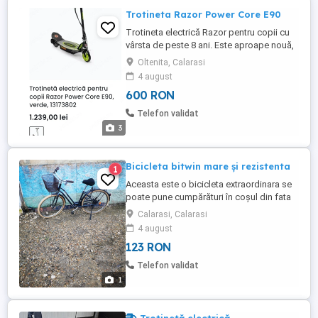
Trotineta Razor Power Core E90
Trotineta electrică Razor pentru copii cu
vârsta de peste 8 ani. Este aproape nouă,
a fost folosită de câteva ori. Trotineta
Oltenita, Calarasi
Razor E90 Power Core . Caracteristici
4 august
tehnice: Viteză max 16 km h Motor 90 W
600 RON
cu tehnologie Power Core Până la 60 de
minute de mers continuu Acumulator 12v
Telefon validat
plumb-acid, fără întreținere, ...
3
Bicicleta bitwin mare și rezistenta
1
Aceasta este o bicicleta extraordinara se
poate pune cumpărături în coșul din fata
cât și pe portbagajul din spate.Are o șa
Calarasi, Calarasi
foarte comoda se sta foarte bine pe ea ,
4 august
are far și stop pe spate care funcționează
123 RON
pe dinam bicicleta este ca noua
cumpărată din Franța. La coarne are un arc
Telefon validat
foarte puternic care ...
1