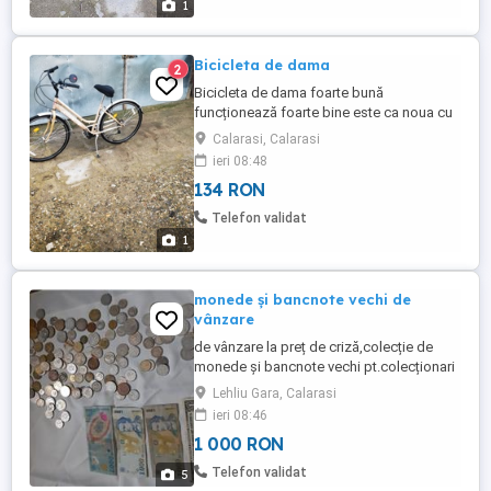
1
Bicicleta de dama
2
Bicicleta de dama foarte bună
funcționează foarte bine este ca noua cu
schimbător de viteze foarte comoda la
Calarasi, Calarasi
drum. Pret:1000 lei tel zero șapte doi
ieri 08:48
șapte șapte șase șase nouă zero doi
134 RON
Călărași
Telefon validat
1
monede și bancnote vechi de
vânzare
de vânzare la preț de criză,colecție de
monede și bancnote vechi pt.colecționari
,lei, euro,lire etc.
Lehliu Gara, Calarasi
ieri 08:46
1 000 RON
Telefon validat
5