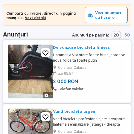
Vezi anunțuri
Cumpără cu livrare, direct din pagina
cu livrare
anunțului.
Vezi detalii
Anunțuri
20
50
Anunțuri pe pagină:
De vanzare bicicleta fitness
Hammer xt6 bt stare foarte buna ,aproape
noua folosita foarte putin
Calarasi, Calarasi
azi 05:57
2 000 RON
Telefon validat
3
Vand bicicleta urgent
Vand bicicleta profesionala,are incorporat
lanterna,semnalizare ( stanga - dreapta
),cu cos pliabil fata si cos spate ( foto
Calarasi, Calarasi