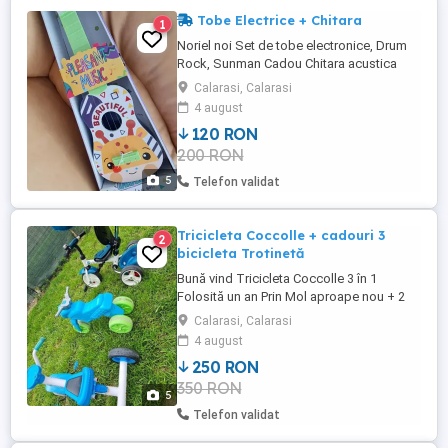
Tobe Electrice + Chitara
1
Noriel noi Set de tobe electronice, Drum
Rock, Sunman Cadou Chitara acustica
Produse noi
Calarasi, Calarasi
4 august
120 RON
200 RON
5
Telefon validat
Tricicleta Coccolle + cadouri 3
2
bicicleta Trotinetă
Bună vind Tricicleta Coccolle 3 în 1
Folosită un an Prin Mol aproape nou + 2
triciclete + trotineta cadou în perfecta
Calarasi, Calarasi
stare Tricicleta multifunctionala Coccolle
4 august
URBIO
250 RON
350 RON
5
Telefon validat