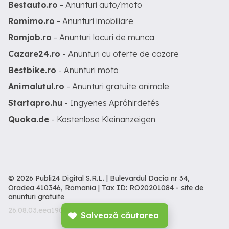
Bestauto.ro
- Anunturi auto/moto
Romimo.ro
- Anunturi imobiliare
Romjob.ro
- Anunturi locuri de munca
Cazare24.ro
- Anunturi cu oferte de cazare
Bestbike.ro
- Anunturi moto
Animalutul.ro
- Anunturi gratuite animale
Startapro.hu
- Ingyenes Apróhirdetés
Quoka.de
- Kostenlose Kleinanzeigen
© 2026 Publi24 Digital S.R.L. | Bulevardul Dacia nr 34,
Oradea 410346, Romania | Tax ID: RO20201084 -
site de
anunturi gratuite
26.08.03.eea190d
Salvează căutarea