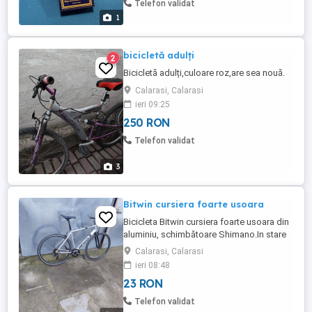
Telefon validat
1
bicicletă adulți
2
Bicicletă adulți,culoare roz,are sea nouă.
Calarasi, Calarasi
ieri 09:25
250 RON
Telefon validat
3
Bitwin cursiera foarte usoara
Bicicleta Bitwin cursiera foarte usoara din
aluminiu, schimbătoare Shimano.In stare
foarte bună.preț:2000 lei Pentru alte detalii
Calarasi, Calarasi
va rog sa sunați:zero șapte doi șapte
ieri 08:48
șapte sase sase noua zero doi.Calarasi
23 RON
Telefon validat