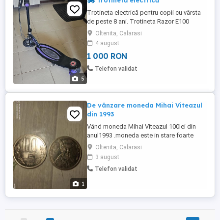
Trotinetă electrică
Trotineta electrică pentru copii cu vârsta
de peste 8 ani. Trotineta Razor E100
Power Core . Caracteristici tehnice: Atinge
Oltenita, Calarasi
o viteză de până la 18 km h Motor de 100
4 august
W cu tehnologie Power Core Până la 60 de
1 000 RON
minute de mers continuu. Acumulator
plumb-acid, fără întreținere, reîncărcabil:
Telefon validat
24V (2 12V). Timp ...
5
De vânzare moneda Mihai Viteazul
din 1993
Vând moneda Mihai Viteazul 100lei din
anul1993 .moneda este in stare foarte
buna.pret55000 euro
Oltenita, Calarasi
3 august
Telefon validat
1