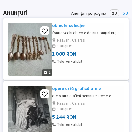
Anunțuri
20
50
Anunțuri pe pagină:
obiecte colecție
foarte vechi obiecte de arta parțial argint
Razvani, Calarasi
1 august
1 000 RON
Telefon validat
1
opere artă grafică otelo
otelo arta grafică semnate scenete
Razvani, Calarasi
1 august
5 244 RON
Telefon validat