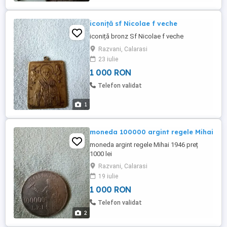
iconiță sf Nicolae f veche
iconiță bronz Sf Nicolae f veche
Razvani, Calarasi
23 iulie
1 000 RON
Telefon validat
1
moneda 100000 argint regele Mihai
moneda argint regele Mihai 1946 preț
1000 lei
Razvani, Calarasi
19 iulie
1 000 RON
Telefon validat
2