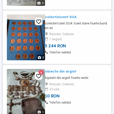
5
colectie1cent SUA
colectie1cent SUA 1cent stare foarte bună
un an
Razvani, Calarasi
1 august
5 244 RON
Telefon validat
3
obiecte din argint
6
bijuterii din argint foarte vechi
Razvani, Calarasi
23 iulie
10 RON
Telefon validat
1