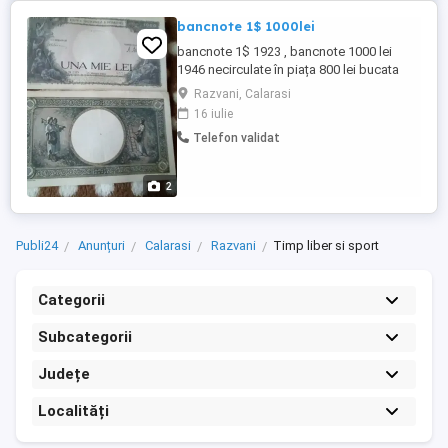
bancnote 1$ 1000lei
bancnote 1$ 1923 , bancnote 1000 lei
1946 necirculate în piața 800 lei bucata
Razvani, Calarasi
16 iulie
Telefon validat
2
Publi24
Anunțuri
Calarasi
Razvani
Timp liber si sport
Categorii
Subcategorii
Județe
Localități