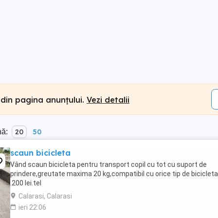
 din pagina anunțului.
Vezi detalii
nă:
20
50
scaun bicicleta
Vând scaun bicicleta pentru transport copil cu tot cu suport de
prindere,greutate maxima 20 kg,compatibil cu orice tip de bicicleta
.200 lei.tel
Calarasi, Calarasi
ieri 22:06