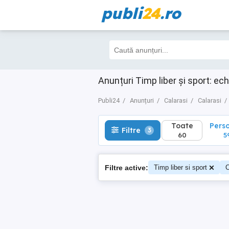
publi
24
.ro
Toate
Perso
Filtre
3
60
59
Anunțuri Timp liber și sport: ec
Publi24
Anunțuri
Calarasi
Calarasi
Toate
Pers
Filtre
3
60
5
Filtre active:
Timp liber si sport
C