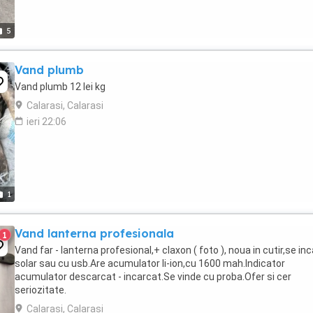
5
Vand plumb
Vand plumb 12 lei kg
Calarasi, Calarasi
ieri 22:06
1
Vand lanterna profesionala
1
Vand far - lanterna profesional,+ claxon ( foto ), noua in cutir,se in
solar sau cu usb.Are acumulator li-ion,cu 1600 mah.Indicator
acumulator descarcat - incarcat.Se vinde cu proba.Ofer si cer
seriozitate.
Calarasi, Calarasi