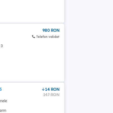
980 RON
Telefon validat
 3
5
14 RON
147 RON
anele
form