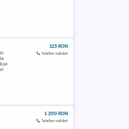
123 RON
în
Telefon validat
oda
ză pe
un
1 200 RON
Telefon validat