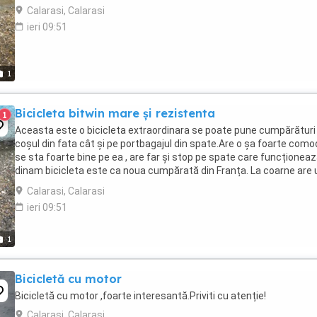
Calarasi, Calarasi
ieri 09:51
1
Bicicleta bitwin mare și rezistenta
1
Aceasta este o bicicleta extraordinara se poate pune cumpărături 
coșul din fata cât și pe portbagajul din spate.Are o șa foarte com
se sta foarte bine pe ea , are far și stop pe spate care funcționea
dinam bicicleta este ca noua cumpărată din Franța. La coarne are 
arc foarte puternic care ...
Calarasi, Calarasi
ieri 09:51
1
Bicicletă cu motor
Bicicletă cu motor ,foarte interesantă.Priviti cu atenție!
Calarasi, Calarasi