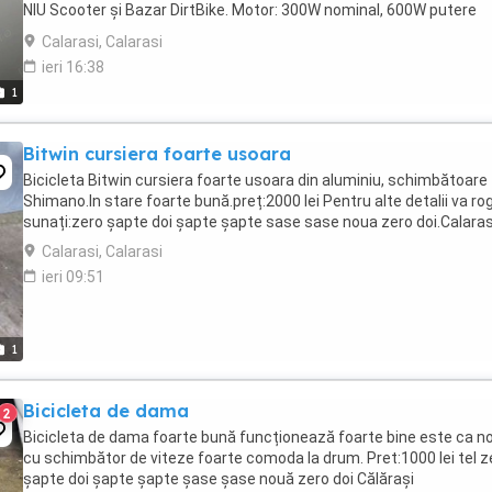
NIU Scooter și Bazar DirtBike. Motor: 300W nominal, 600W putere
maximă. Capacitate maximă ...
Calarasi, Calarasi
ieri 16:38
1
Bitwin cursiera foarte usoara
Bicicleta Bitwin cursiera foarte usoara din aluminiu, schimbătoare
Shimano.In stare foarte bună.preț:2000 lei Pentru alte detalii va ro
sunați:zero șapte doi șapte șapte sase sase noua zero doi.Calaras
Calarasi, Calarasi
ieri 09:51
1
Bicicleta de dama
2
Bicicleta de dama foarte bună funcționează foarte bine este ca n
cu schimbător de viteze foarte comoda la drum. Pret:1000 lei tel z
șapte doi șapte șapte șase șase nouă zero doi Călărași