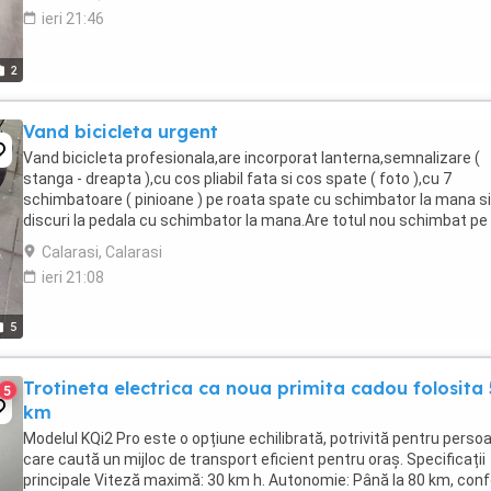
ieri 21:46
2
Vand bicicleta urgent
Vand bicicleta profesionala,are incorporat lanterna,semnalizare (
stanga - dreapta ),cu cos pliabil fata si cos spate ( foto ),cu 7
schimbatoare ( pinioane ) pe roata spate cu schimbator la mana si
discuri la pedala cu schimbator la mana.Are totul nou schimbat pe
ea..Cauciucuri fata spate,lant,sea ...
Calarasi, Calarasi
ieri 21:08
5
Trotineta electrica ca noua primita cadou folosita 
5
km
Modelul KQi2 Pro este o opțiune echilibrată, potrivită pentru perso
care caută un mijloc de transport eficient pentru oraș. Specificații
principale Viteză maximă: 30 km h. Autonomie: Până la 80 km, con