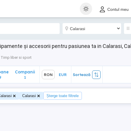
ane
Companii
RON
EUR
Sortează
Contul meu
1
hipamente și accesorii pentru pasiunea ta in Calarasi, Ca
Timp liber si sport
oane
Companii
RON
EUR
Sortează
9
1
alarasi
Calarasi
Șterge toate filtrele