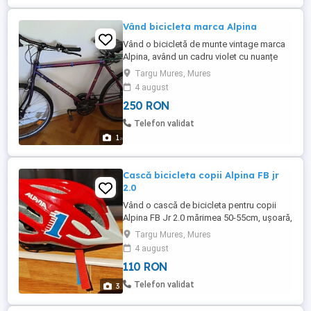
Vând bicicleta marca Alpina
Vând o bicicletă de munte vintage marca
Alpina, având un cadru violet cu nuanțe
albastre și roți de 26 de inch.Brand:
Targu Mures, Mures
AlpinaStare: Utilizată, cu urme vizibile de
4 august
uzură. Accesorii: Include un portbagaj
250 RON
spate Roți: 26 inch
Telefon validat
1
Cască bicicleta copii Alpina FB jr
2.0
Vând o cască de bicicleta pentru copii
Alpina FB Jr 2.0 mărimea 50-55cm, ușoară,
tehnologia inmold, plasă antiinsecte pe
Targu Mures, Mures
partea din față. A fost cumpărată de nouă
4 august
dar a rămas mică. Este în stare bună, nu
110 RON
este lovită sau crăpată.
Telefon validat
3