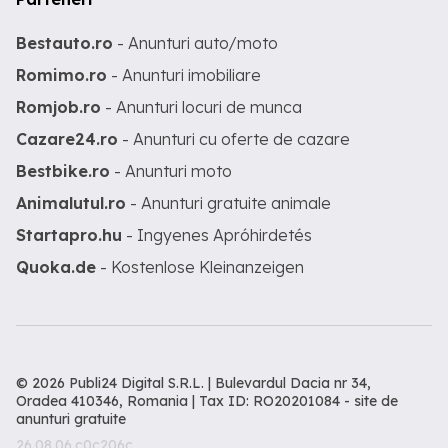
Bestauto.ro
- Anunturi auto/moto
Romimo.ro
- Anunturi imobiliare
Romjob.ro
- Anunturi locuri de munca
Cazare24.ro
- Anunturi cu oferte de cazare
Bestbike.ro
- Anunturi moto
Animalutul.ro
- Anunturi gratuite animale
Startapro.hu
- Ingyenes Apróhirdetés
Quoka.de
- Kostenlose Kleinanzeigen
© 2026 Publi24 Digital S.R.L. | Bulevardul Dacia nr 34,
Oradea 410346, Romania | Tax ID: RO20201084 -
site de
anunturi gratuite
26.08.06.c0c206c