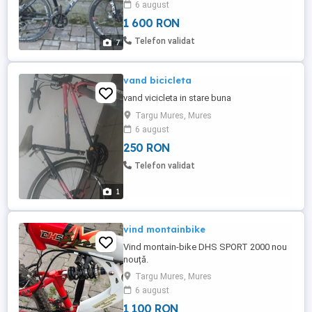
6 august
1 600 RON
Telefon validat
7
vand bicicleta
vand vicicleta in stare buna
Targu Mures, Mures
6 august
250 RON
Telefon validat
1
vind montainbike
Vind montain-bike DHS SPORT 2000 nou
nouță.
Targu Mures, Mures
6 august
1 100 RON