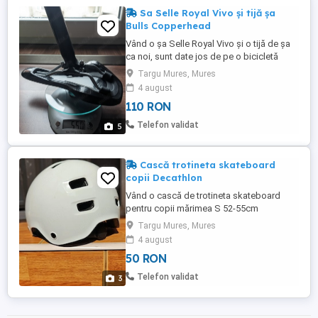
Sa Selle Royal Vivo și tijă șa
Bulls Copperhead
Vând o șa Selle Royal Vivo și o tijă de șa
ca noi, sunt date jos de pe o bicicletă
Bulls Copperhead 29 cumpărată de nouă.
Targu Mures, Mures
Le-am încercat vreo 25km și le-am înlocuit
4 august
cu alt model. În poze sunt dimensiunile.
110 RON
Telefon validat
5
Cască trotineta skateboard
copii Decathlon
Vând o cască de trotineta skateboard
pentru copii mărimea S 52-55cm
cumpărată de la Decathlon și folosită
Targu Mures, Mures
foarte puțin, este în condiții foarte bune.
4 august
Nu este lovită sau crăpată.
50 RON
Telefon validat
3