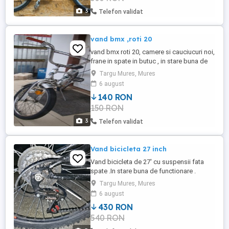
3
Telefon validat
vand bmx ,roti 20
vand bmx roti 20, camere si cauciucuri noi,
frane in spate in butuc , in stare buna de
functionare .
Targu Mures, Mures
6 august
140 RON
150 RON
3
Telefon validat
Vand bicicleta 27 inch
Vand bicicleta de 27' cu suspensii fata
spate .In stare buna de functionare .
Targu Mures, Mures
6 august
430 RON
540 RON