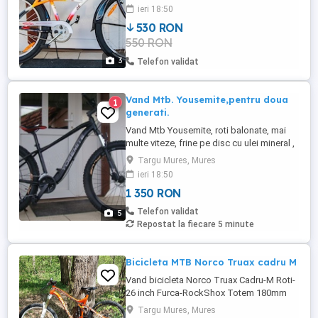
stare foarte buna.
ieri 18:50
530 RON
550 RON
3
Telefon validat
Vand Mtb. Yousemite,pentru doua
1
generati.
Vand Mtb Yousemite, roti balonate, mai
multe viteze, frine pe disc cu ulei mineral ,
cadru aluminiu , telescop cu aer , si in
Targu Mures, Mures
stare foarte buna ,, O POT FOLOSI COPII SI
ieri 18:50
ADULTI ,,
1 350 RON
Telefon validat
5
Repostat la fiecare 5 minute
Bicicleta MTB Norco Truax cadru M
Vand bicicleta Norco Truax Cadru-M Roti-
26 inch Furca-RockShox Totem 180mm
Shock-Fox DHX RC2 Schimbator-Sram X7
Targu Mures, Mures