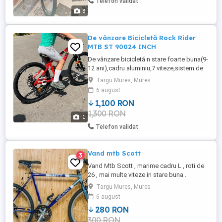
Telefon validat
3
De vânzare Bicicletă Rock Rider
MTB ST 90024 INCH
De vânzare bicicletă n stare foarte buna(9-
12 ani),cadru aluminiu,7 viteze,sistem de
frânare pe disc față spate,furcă față cu
Targu Mures, Mures
suspensie
6 august
1,100 RON
1,300 RON
1
Telefon validat
Vand mtb Scott
3
Vand Mtb Scott , marime cadru L , roti de
26 , mai multe viteze in stare buna .
Targu Mures, Mures
6 august
280 RON
300 RON