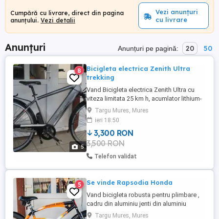
Vezi anunțuri
Cumpără cu livrare, direct din pagina
cu livrare
anunțului.
Vezi detalii
Anunțuri
20
50
Anunțuri pe pagină:
Bicigleta electrica Zenith Ultra
8
trekking
Vand Bicigleta electrica Zenith Ultra cu
viteza limitata 25 km h, acumlator lithium-
ion SONY, 36 Volt incorporat in cadru ,
Targu Mures, Mures
incarcator , manual de utilizare , cheii de
ieri 18:50
blocare si deblocare. Cadru trekking din
3,300 RON
aluminiu , frane lichid pe disc, km putini 8
3,500 RON
viteze in butuc, cu o incarcare in modul ...
5
Telefon validat
Se vinde Rapsodia Honda
5
Vand bicigleta robusta pentru plimbare ,
cadru din aluminiu jenti din aluminiu
balonate , cu o viteza frana in butuc , in
Targu Mures, Mures