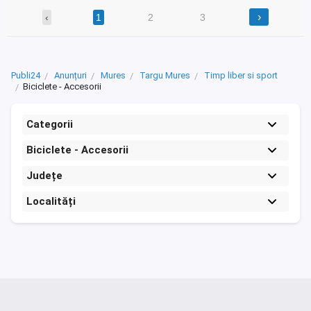
›
‹
1
2
3
Publi24
Anunțuri
Mures
Targu Mures
Timp liber si sport
Biciclete - Accesorii
Categorii
Biciclete - Accesorii
Județe
Localități