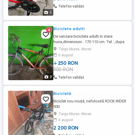
Telefon validat
5
Bicicleta adulti
4
De vanzare bicicleta adulti in stare
buna,dimensiuni : 170 110 cm. Tel.: ,dupa
ora 16.
Targu Mures, Mures
6 august
250 RON
300 RON
2
Telefon validat
Bicicletă
Biciclet nou nouță, nefolosită ROCK RIDER
500
Targu Mures, Mures
6 august
2 200 RON