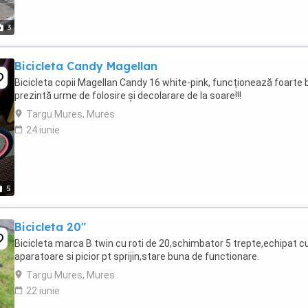
3
Bicicleta Candy Magellan
Bicicleta copii Magellan Candy 16 white-pink, funcționează foarte b
prezintă urme de folosire și decolarare de la soare!!!
Targu Mures, Mures
24 iunie
5
Bicicleta 20"
Bicicleta marca B twin cu roti de 20,schimbator 5 trepte,echipat c
aparatoare si picior pt sprijin,stare buna de functionare.
Targu Mures, Mures
22 iunie