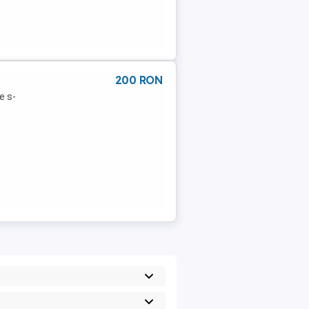
200 RON
e s-