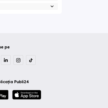
ne pe
licația Publi24