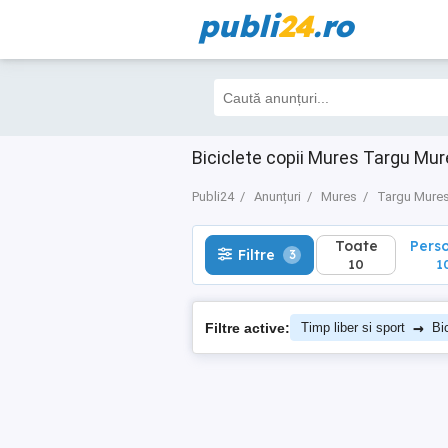
publi
24
.ro
Toate
Perso
Filtre
3
10
10
Biciclete copii Mures Targu Mu
Publi24
Anunțuri
Mures
Targu Mure
Toate
Pers
Filtre
3
10
1
→
Filtre active:
Timp liber si sport
Bi