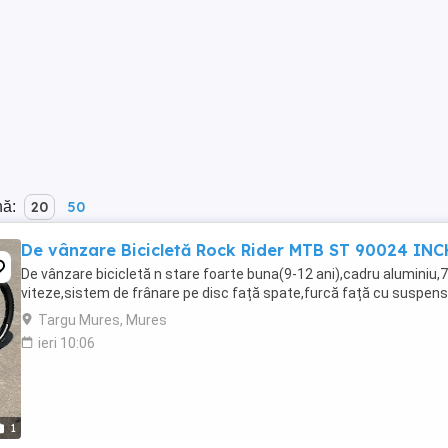
nă:
20
50
De vânzare Bicicletă Rock Rider MTB ST 90024 INC
De vânzare bicicletă n stare foarte buna(9-12 ani),cadru aluminiu,7
viteze,sistem de frânare pe disc față spate,furcă față cu suspens
Targu Mures, Mures
ieri 10:06
1