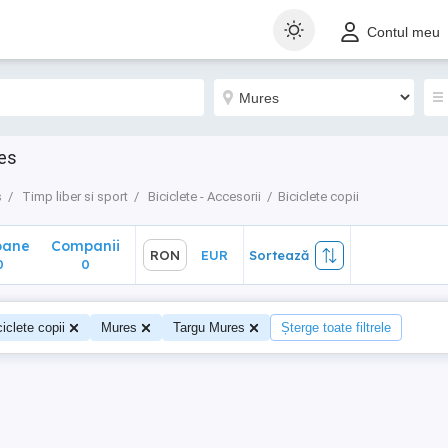
ane
Companii
RON
EUR
Sortează
Contul meu
0
res
s
Timp liber si sport
Biciclete - Accesorii
Biciclete copii
oane
Companii
RON
EUR
Sortează
0
0
ciclete copii
Mures
Targu Mures
Șterge toate filtrele