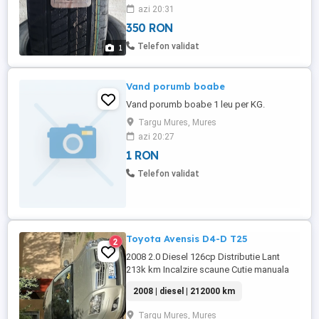
sunt noi Dot 2026 Pret 350lei/buc Mai
azi 20:31
multe detalii telefonic 0752 700 446
350 RON
Telefon validat
1
Vand porumb boabe
Vand porumb boabe 1 leu per KG.
Targu Mures, Mures
azi 20:27
1 RON
Telefon validat
Toyota Avensis D4-D T25
2
2008 2.0 Diesel 126cp Distributie Lant
213k km Incalzire scaune Cutie manuala
6+1 Climatizare Dual - automatica Oglinzi
2008 | diesel | 212000 km
rabatabile electric incalzite Geamuri
electrice Jante aliaj - anvelope iarna
Targu Mures, Mures