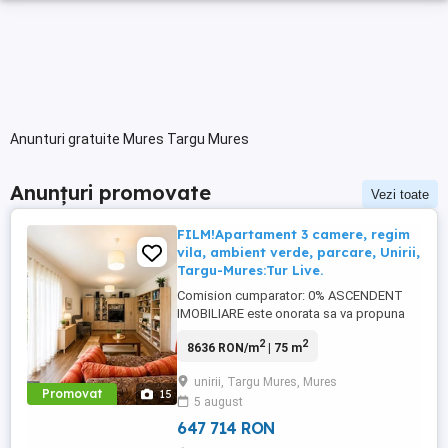
Anunturi gratuite Mures Targu Mures
Anunțuri promovate
Vezi toate
FILM!Apartament 3 camere, regim
vila, ambient verde, parcare, Unirii,
Targu-Mures:Tur Live.
Comision cumparator: 0% ASCENDENT
IMOBILIARE este onorata sa va propuna
spre vanzare o locuinta cu 3 camere,
2
2
8636 RON/m
| 75 m
amplasata in cartierul Unirii, pe strada
Marului, nr. 21, intr-o zona rezidentiala
unirii, Targu Mures, Mures
apreciata pentru liniste, accesibilitate si
Promovat
15
5 august
atmosfera ordonata. Va invitam sa
experimentati o vizionare initiala, ...
647 714 RON