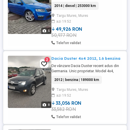
schimbata de 10.000 km. Motor 2.0 tdi 184
2014 | diesel | 253000 km
cp, an cutie manuală 6+1. Navigație color
cu touchscreen Faruri bixenon, lumini de zi
Targu Mures, Mures
led, stopuri led Proiectoare ceata Senzori
azi 19:52
parcare fata spate, senzori ploaie și
lumină Pilot automat, ...
49,926 RON
5
50,977 RON
Telefon validat
Dacia Duster 4x4 2012, 1.6 benzina
2
De vânzare Dacia Duster recent adus din
Germania. Unic proprietar. Model 4x4,
auto, 2wd. Cutie viteze manuala Aer
2012 | benzina | 189000 km
condiționat funcțional Geamuri electrice
fata Geamuri privacy glass spate si lunetă
Targu Mures, Mures
(cu tentă verzui) Computer bord Oglinzi
azi 19:52
electrice 2 chei, inchidere centralizată
Proiectoare ceata Cârlig ...
33,056 RON
8
33,582 RON
Telefon validat