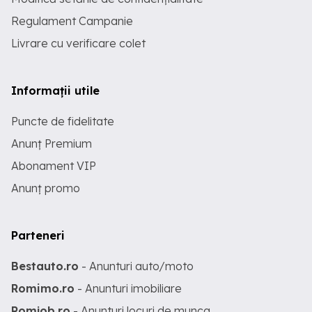
Regulament Campanie
Livrare cu verificare colet
Informații utile
Puncte de fidelitate
Anunț Premium
Abonament VIP
Anunț promo
Parteneri
Bestauto.ro
- Anunturi auto/moto
Romimo.ro
- Anunturi imobiliare
Romjob.ro
- Anunturi locuri de munca