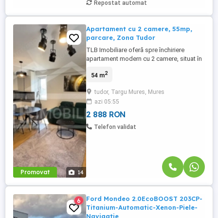
Repostat automat
Apartament cu 2 camere, 55mp,
parcare, Zona Tudor
TLB Imobiliare oferă spre închiriere
apartament modern cu 2 camere, situat în
cartierul Tudor Vladimirescu, pe strada
2
54 m
Gloriei din Târgu Mureș, într-un bloc
construit în anul 2017. Apartamentul are o
tudor, Targu Mures, Mures
suprafață de 54 mp și este amplasat la
azi 05:55
etajul 3, într-un imobil prevăzut cu lift.
Locuința este complet ...
2 888 RON
Telefon validat
Promovat
14
Ford Mondeo 2.0EcoBOOST 203CP-
6
Titanium-Automatic-Xenon-Piele-
Navigatie