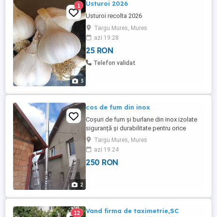
Usturoi 2026
1
Usturoi recolta 2026
Targu Mures, Mures
azi 19:28
25 RON
Telefon validat
3
cos de fum din inox
Coșuri de fum și burlane din inox izolate
siguranță și durabilitate pentru orice
sistem de încălzire! La cel mai bun preț și
Targu Mures, Mures
calitate - Grosime tablă: 1 mm - Izolație
azi 19:24
termică cu vermiculit - Rezistență la
250 RON
temperaturi de până la 1200 C Oferim
coșuri de fum din inox de înaltă calitate,
cu pereți dubli ...
2
Vand firma de taximetrie,SC
12