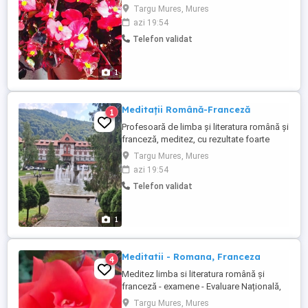
Evaluare Națională, Bacalaureat, Admitere
Targu Mures, Mures
la facultate, lucrări scrise, teste, portofolii,
azi 19:54
etc.), pregătire uzuală, referate, etc.
Telefon validat
Rezultate sigure, răbdare, profesionalism.
Meditez limba franceză - pregătire uzuală,
...
1
Meditații Română-Franceză
1
Profesoară de limba și literatura română și
franceză, meditez, cu rezultate foarte
bune, elevi și tineri care se pregătesc
Targu Mures, Mures
pentru Evaluarea Națională, Bacalaureat,
azi 19:54
alte examene, concursuri, pregătire
Telefon validat
curentă. Preț foarte avantajos. Rezultate
sigure.
1
Meditatii - Romana, Franceza
4
Meditez limba si literatura română și
franceză - examene - Evaluare Națională,
Bacalaureat; teste, referate, portofolii,
Targu Mures, Mures