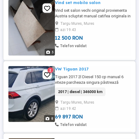
Vind set mobila salon
Vind set salon vechi original provienenta
Austria scluptat manual catifea originala in
stare perfecta.Setul este compus din
Targu Mures, Mures
bancheta 3 locuri.scaun tip fotoliu 4
azi 19:43
bucati si o masuta cu blat marmura.
12 500 RON
Telefon validat
3
VW Tiguan 2017
2
Tiguan 2017 2l Diesel 150 cp manual 6
viteze parcheaza singura păstrează
banda urmărește masina din fata franeaza
2017 | diesel | 346000 km
singura faza lunga automata lumini
cornering faruri cu led stopuri led
Targu Mures, Mures
navigatie cu Android auto scaune încălzite
azi 19:42
incalzire auxiliara Comenzi volan carlig
culoare alb perlat jante aliaj cu ...
69 897 RON
8
Telefon validat