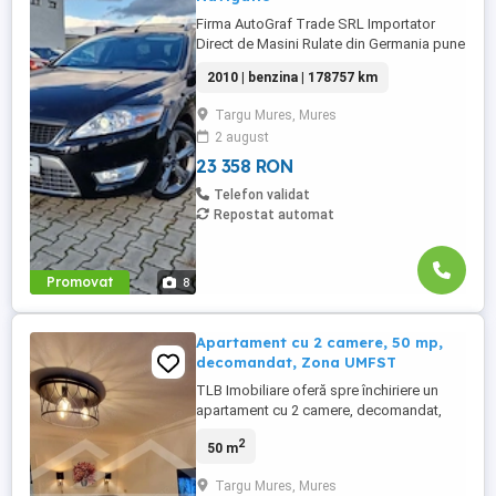
Firma AutoGraf Trade SRL Importator
Direct de Masini Rulate din Germania pune
Spre Vanzare: Ford Mondeo 2.0 16V
2010 | benzina | 178757 km
EcoBoost 203 CP Automatic Titanium
EURO5 {GARANTIE 3 Luni Pentru Motor si
Targu Mures, Mures
Cutia de Viteze} - Certificarea Kilometriilor
2 august
- - Masina Verificata de Dealer - - Revizie
Gratuita la predare - POSIBILITATE ...
23 358 RON
Telefon validat
Repostat automat
Promovat
8
Apartament cu 2 camere, 50 mp,
decomandat, Zona UMFST
TLB Imobiliare oferă spre închiriere un
apartament cu 2 camere, decomandat,
situat în cartierul 7 Noiembrie din Târgu
2
50 m
Mureș, într-o locație excelentă, aproape
de UMFST George Emil Palade Târgu
Targu Mures, Mures
Mureș și Spitalul Clinic Județean Mureș.