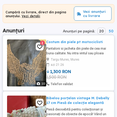
Vezi anunțuri
Cumpără cu livrare, direct din pagina
cu livrare
anunțului.
Vezi detalii
Anunțuri
20
50
Anunțuri pe pagină:
Costum din piele pt motociclisti
2
Pantaloni si jacheta din piele de cea mai
buna calitate. Nu intra vintul sau ploaia
prin ele. Sunt in stare foarte buna,purtate
Targu Mures, Mures
din pacate ,diar de citeva ori.Model
azi 21:26
deosebit ,ideal pt bikeri de motoare
1,300 RON
clasice.
1,500 RON
10
Telefon validat
Bibelou porțelan vintage M. Debelly
17 cm Piesă de colecție elegantă
Piesă deosebită pentru colecționari și
pasionați de obiecte de epocă! Vând un