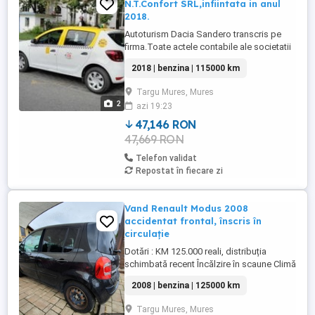
N.T.Confort SRL,infiintata in anul
2018.
Autoturism Dacia Sandero transcris pe
firma.Toate actele contabile ale societatii
,bilant contabil la zi,condus de un expert
2018 | benzina | 115000 km
contabil. Autorizatia de : transport,taxi,
valabil pana in 2028. Autoturism model
Targu Mures, Mures
:Dacia Sandero ,fabricat in anul
2
azi 19:23
2018,motor: 1000 cm3, benzina,culoare
alba,toate dotarile,total ...
47,146 RON
47,669 RON
Telefon validat
Repostat în fiecare zi
Vand Renault Modus 2008
accidentat frontal, înscris în
circulație
Dotări : KM 125.000 reali, distribuția
schimbată recent Încălzire în scaune Climă
funcțională Plafon panoramic funcțional
2008 | benzina | 125000 km
Motor 1.2 16V Turbo D4F Piese defecte
exterior :de Capota Bara față Farurile și
Targu Mures, Mures
farurile de ceață Radiator răcire Tragger +