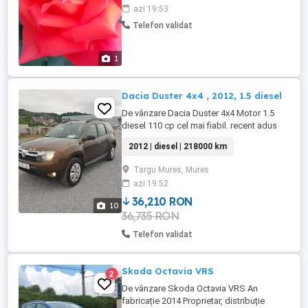
pregătire curentă. Răbdare,
azi 19:53
profesionalism, rezultate sigure.
Telefon validat
1
Dacia Duster 4x4 , 2012, 1.5 diesel
De vânzare Dacia Duster 4x4 Motor 1.5
diesel 110 cp cel mai fiabil. recent adus
din Germania An fabricație 2012, 4x4
2012 | diesel | 218000 km
decuplabil la buton Aer condiționat
funcțional Senzori parcare spate Cârlig de
Targu Mures, Mures
remorcare anvelope în stare perfectă ca
azi 19:52
noi Proiectoare ceață geamuri electrice și
oglinzi electrice ...
36,210 RON
10
36,735 RON
Telefon validat
Skoda Octavia VRS
2
De vânzare Skoda Octavia VRS An
fabricație 2014 Proprietar, distribuție