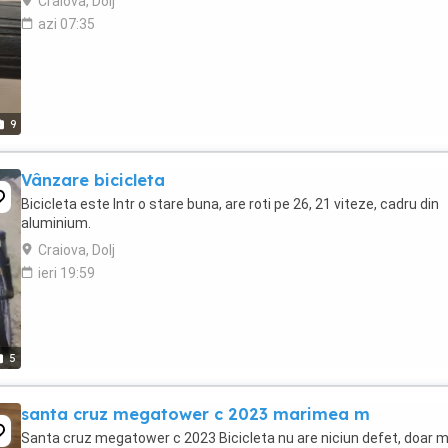
Craiova, Dolj
azi 07:35
9
Vânzare bicicleta
Bicicleta este Intr o stare buna, are roti pe 26, 21 viteze, cadru din
aluminium.
Craiova, Dolj
ieri 19:59
5
santa cruz megatower c 2023 marimea m
Santa cruz megatower c 2023 Bicicleta nu are niciun defet, doar m