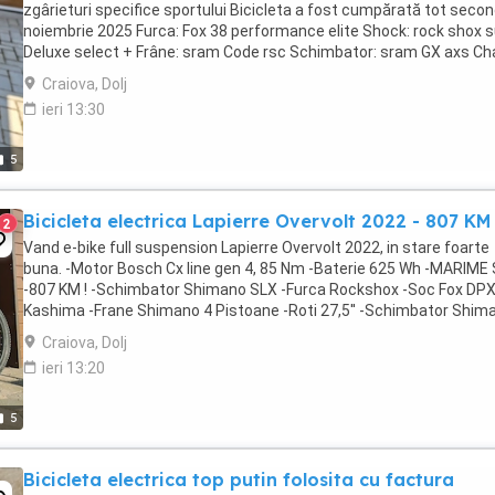
zgârieturi specifice sportului Bicicleta a fost cumpărată tot secon
noiembrie 2025 Furca: Fox 38 performance elite Shock: rock shox 
Deluxe select + Frâne: sram Code rsc Schimbator: sram GX axs Ch
guard: one up Pedale: ...
Craiova, Dolj
ieri 13:30
5
Bicicleta electrica Lapierre Overvolt 2022 - 807 KM 
2
Vand e-bike full suspension Lapierre Overvolt 2022, in stare foarte
buna. -Motor Bosch Cx line gen 4, 85 Nm -Baterie 625 Wh -MARIME
-807 KM ! -Schimbator Shimano SLX -Furca Rockshox -Soc Fox DP
Kashima -Frane Shimano 4 Pistoane -Roti 27,5'' -Schimbator Shim
SLX -Dropper Kashima -12 pinioane -încărcător - ...
Craiova, Dolj
ieri 13:20
5
Bicicleta electrica top putin folosita cu factura