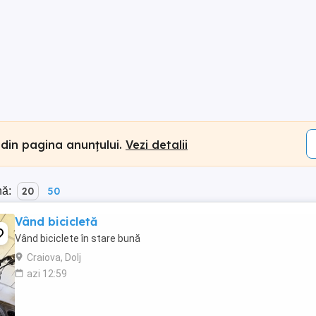
 din pagina anunțului.
Vezi detalii
nă:
20
50
Vând bicicletă
Vând biciclete în stare bună
Craiova, Dolj
azi 12:59