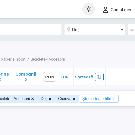
ane
Companii
RON
EUR
Sortează
Contul meu
2
a
p liber si sport
Biciclete - Accesorii
oane
Companii
RON
EUR
Sortează
0
2
ciclete - Accesorii
Dolj
Craiova
Șterge toate filtrele