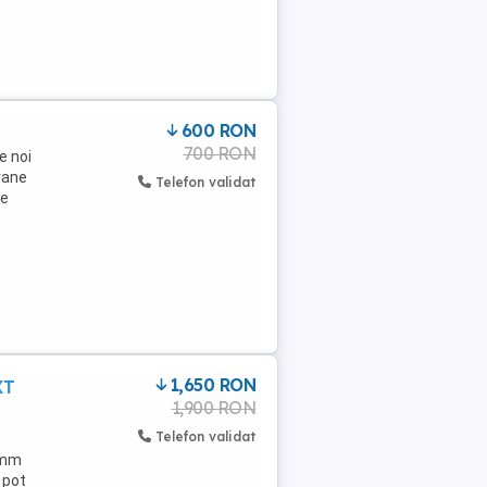
600 RON
700 RON
e noi
rane
Telefon validat
ne
1,650 RON
XT
1,900 RON
Telefon validat
 mm
 pot