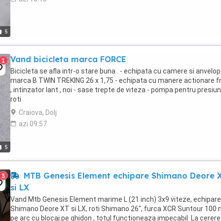
5
Vand bicicleta marca FORCE
1
Bicicleta se afla intr-o stare buna . - echipata cu camere si anvelop
marca B TWIN TREKING 26 x 1,75 - echipata cu manere actionare f
, intinzator lant , noi - sase trepte de viteza - pompa pentru presiu
roti
Craiova, Dolj
azi 09:57
5
MTB Genesis Element echipare Shimano Deore 
3
si LX
Vand Mtb Genesis Element marime L (21 inch) 3x9 viteze, echipare
Shimano Deore XT si LX, roti Shimano 26", furca XCR Suntour 100
pe arc cu blocaj pe ghidon , totul functioneaza impecabil. La cerere