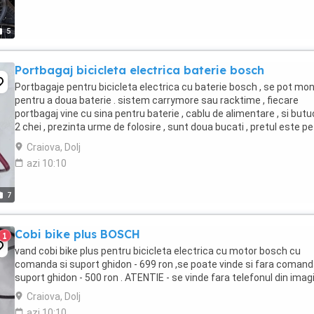
5
Portbagaj bicicleta electrica baterie bosch
Portbagaje pentru bicicleta electrica cu baterie bosch , se pot mo
pentru a doua baterie . sistem carrymore sau racktime , fiecare
portbagaj vine cu sina pentru baterie , cablu de alimentare , si butu
2 chei , prezinta urme de folosire , sunt doua bucati , pretul este pe
bucata
Craiova, Dolj
azi 10:10
7
Cobi bike plus BOSCH
1
vand cobi bike plus pentru bicicleta electrica cu motor bosch cu
comanda si suport ghidon - 699 ron ,se poate vinde si fara comand
suport ghidon - 500 ron . ATENTIE - se vinde fara telefonul din imagi
Craiova, Dolj
azi 10:10