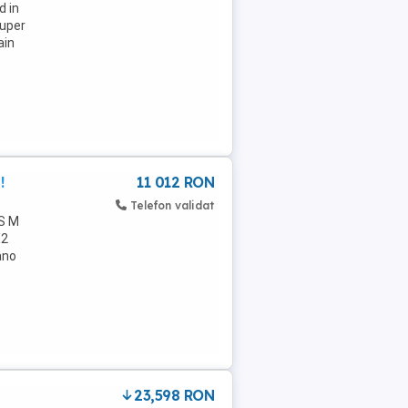
d in
super
ain
!
11 012 RON
Telefon validat
 S M
X2
ano
23,598 RON