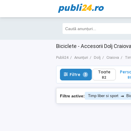
publi
24
.ro
Toate
Perso
Filtre
3
82
80
Biciclete - Accesorii Dolj Craiov
Publi24
Anunțuri
Dolj
Craiova
Tim
Toate
Pers
Filtre
3
82
8
→
Filtre active:
Timp liber si sport
Bi