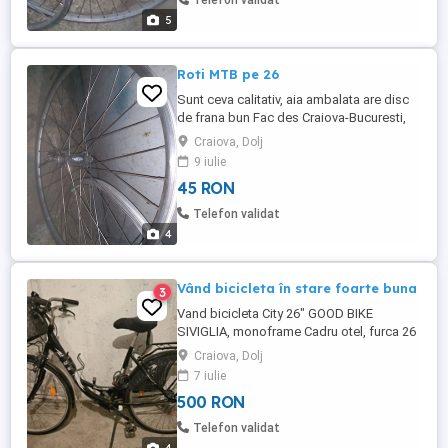
Telefon validat
5
Roti MTB pe 26
Sunt ceva calitativ, aia ambalata are disc
de frana bun Fac des Craiova-Bucuresti,
pot aduce daca va interesează.
Craiova, Dolj
9 iulie
45 RON
Telefon validat
4
Vând bicicleta în stare foarte buna
3
Vand bicicleta City 26" GOOD BIKE
SIVIGLIA, monoframe Cadru otel, furca 26
3 8 otel, pinioane jindal 18 dinți, ghidon
Craiova, Dolj
CTB, cauciucuri 26" 3 8, roti experta 26" 3
7 iulie
8, prevazuta cu cos de depozitare și
500 RON
suport metalic de parcare
Telefon validat