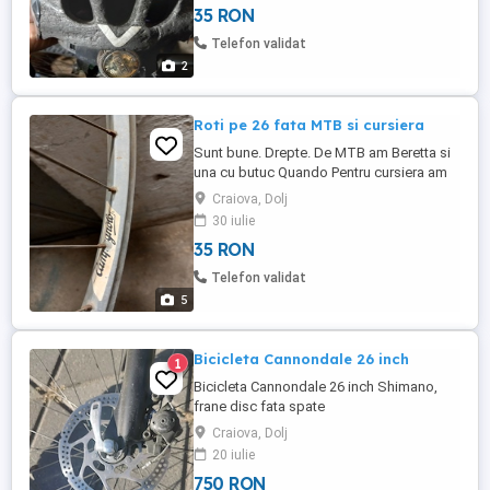
35 RON
Telefon validat
2
Roti pe 26 fata MTB si cursiera
Sunt bune. Drepte. De MTB am Beretta si
una cu butuc Quando Pentru cursiera am
duble una Campagnolo si Alex rims cu
Craiova, Dolj
butuc deore Mai dau o roata gratis
30 iulie
stramba de mtb Fac des Craiova-
35 RON
Bucuresti, pot aduce daca va interesează.
Negociabil
Telefon validat
5
Bicicleta Cannondale 26 inch
1
Bicicleta Cannondale 26 inch Shimano,
frane disc fata spate
Craiova, Dolj
20 iulie
750 RON