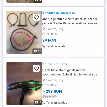
4
Antifurt de bicicleta
Antifurt pentru biciclete.detalii la .cel din
poza nr.3 este 99 de lei,celelalte rămase
sunt la 49 de lei bucata,la întreg lotul se
Craiova, Dolj
face un preț special.vizualizati anunțurile
25 iunie
mele unde se găsesc doua biciclete
99 RON
electrice și alte sute de produse originale.
Telefon validat
10
Sa de bicicleta
Șa de bicicleta.originala,model
sport,nou,nouță.detalii la .demontata de
pe bicicleta personală din ultima
Craiova, Dolj
poza.bicicleta m a costat 1600 o puteti
23 iunie
vizualiza in anunțurile mele unde găsiți
299 RON
sute de produse originale.
399 RON
5
Telefon validat