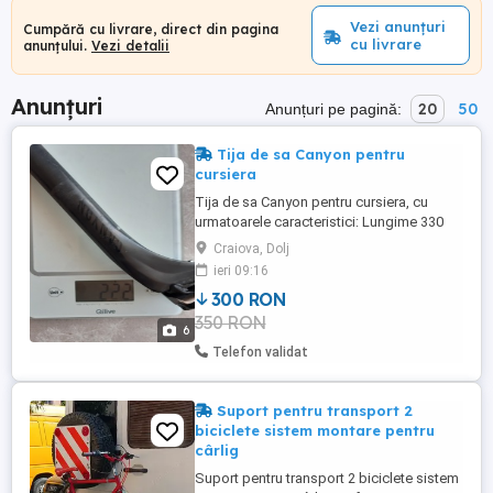
Vezi anunțuri
Cumpără cu livrare, direct din pagina
cu livrare
anunțului.
Vezi detalii
Anunțuri
20
50
Anunțuri pe pagină:
Tija de sa Canyon pentru
cursiera
Tija de sa Canyon pentru cursiera, cu
urmatoarele caracteristici: Lungime 330
mm Seatback 15 - 35 mm Grosime 27,2
Craiova, Dolj
mm Greutate 222 g Trimit in tara prin curier
ieri 09:16
cu verificare colet.
300 RON
350 RON
6
Telefon validat
Suport pentru transport 2
biciclete sistem montare pentru
cârlig
Suport pentru transport 2 biciclete sistem