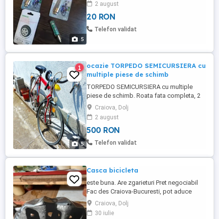
2 august
monteaza in locul capacului de valva la
20 RON
roti bicicleta in functie de modelul de
roata se pot folosi si la autoturism sau
Telefon validat
motocicleta scooter ...
5
ocazie TORPEDO SEMICURSIERA cu
1
multiple piese de schimb
TORPEDO SEMICURSIERA cu multiple
piese de schimb. Roata fata completa, 2
anvelope, 2 camere, spite fata, spite
Craiova, Dolj
spate, axe fata ,spate si pedalier, lant,
2 august
saboti frana, cric, trusa scule, pompa.
500 RON
Telefon validat
5
Casca bicicleta
este buna. Are zgarieturi Pret negociabil
Fac des Craiova-Bucuresti, pot aduce
daca va interesează.
Craiova, Dolj
30 iulie