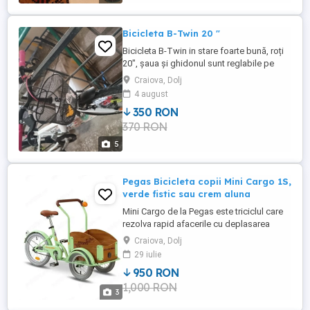
Bicicleta B-Twin 20 "
Bicicleta B-Twin in stare foarte bună, roți
20", șaua și ghidonul sunt reglabile pe
înălțime
Craiova, Dolj
4 august
350 RON
370 RON
5
Pegas Bicicleta copii Mini Cargo 1S,
verde fistic sau crem aluna
Mini Cargo de la Pegas este triciclul care
rezolva rapid afacerile cu deplasarea
nisipului si a lopetilor dintr-un punct cheie
Craiova, Dolj
in altul. Se poate transforma intr-un
29 iulie
adevarat rastel mobil pentru pustile cu
950 RON
sunet cand incepe un razboi ad-hoc. Este
1,000 RON
folosit cu succes in intreaga lume de
3
fetite pentru relocarea ...