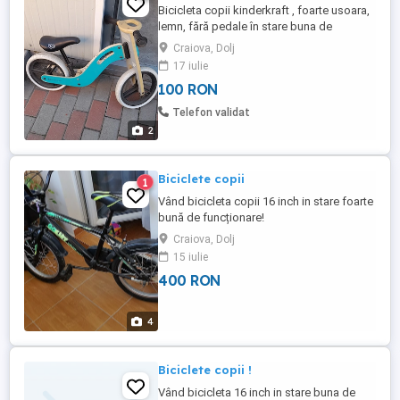
Bicicleta copii kinderkraft , foarte usoara,
lemn, fără pedale în stare buna de
funcționare .
Craiova, Dolj
17 iulie
100 RON
Telefon validat
2
Biciclete copii
1
Vând bicicleta copii 16 inch in stare foarte
bună de funcționare!
Craiova, Dolj
15 iulie
400 RON
4
Biciclete copii !
Vând bicicleta 16 inch in stare buna de