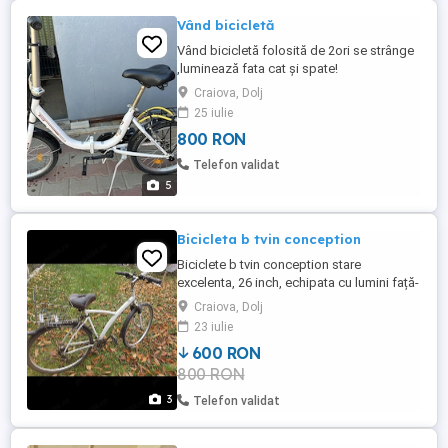
Vând bicicletă
Vând bicicletă folosită de 2ori se strânge
,luminează fata cat și spate!
Craiova, Dolj
25 iulie
800 RON
Telefon validat
5
Bicicleta b tvin conception
Biciclete b tvin conception stare
excelenta, 26 inch, echipata cu lumini față-
spate,portbagaj,kilometraj...fulll.
Craiova, Dolj
23 iulie
600 RON
800 RON
3
Telefon validat