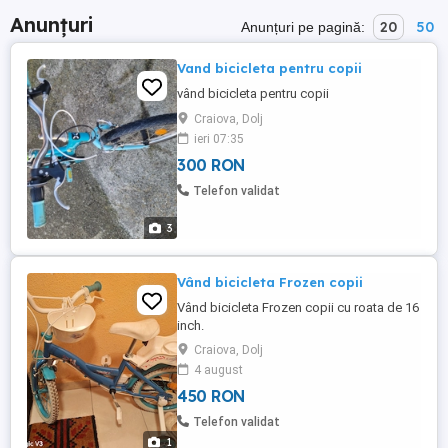
Anunțuri
20
50
Anunțuri pe pagină:
Vand bicicleta pentru copii
vând bicicleta pentru copii
Craiova, Dolj
ieri 07:35
300 RON
Telefon validat
3
Vând bicicleta Frozen copii
Vând bicicleta Frozen copii cu roata de 16
inch.
Craiova, Dolj
4 august
450 RON
Telefon validat
1