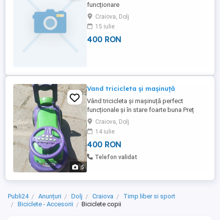
funcționare
Craiova, Dolj
15 iulie
400 RON
Vand tricicleta și mașinuță
Vând tricicleta și mașinuță perfect
funcționale și în stare foarte buna Preț
tricicleta 250 lei Preț mașinuță 150 lei
Craiova, Dolj
Detalii in privat
14 iulie
400 RON
Telefon validat
5
Publi24
Anunțuri
Dolj
Craiova
Timp liber si sport
Biciclete - Accesorii
Biciclete copii