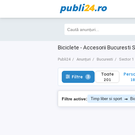
publi
24
.ro
Toate
Perso
Filtre
3
201
181
Biciclete - Accesorii Bucuresti 
Publi24
Anunțuri
Bucuresti
Sector 1
Toate
Pers
Filtre
3
201
18
→
Filtre active:
Timp liber si sport
Bi