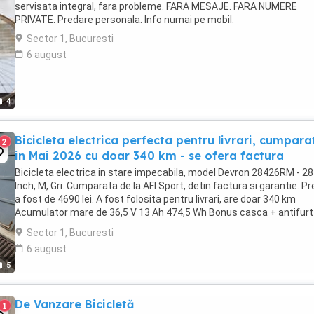
servisata integral, fara probleme. FARA MESAJE. FARA NUMERE
PRIVATE. Predare personala. Info numai pe mobil.
Sector 1, Bucuresti
6 august
4
Bicicleta electrica perfecta pentru livrari, cumpara
2
in Mai 2026 cu doar 340 km - se ofera factura
Bicicleta electrica in stare impecabila, model Devron 28426RM - 28
Inch, M, Gri. Cumparata de la AFI Sport, detin factura si garantie. Pr
a fost de 4690 lei. A fost folosita pentru livrari, are doar 340 km
Acumulator mare de 36,5 V 13 Ah 474,5 Wh Bonus casca + antifurt 
lant + suport telefon ...
Sector 1, Bucuresti
6 august
5
De Vanzare Bicicletă
1