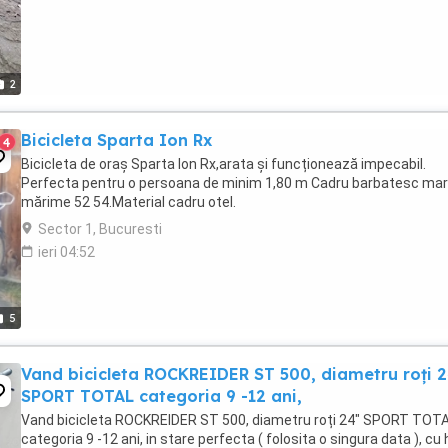
2
Bicicleta Sparta Ion Rx
4
Bicicleta de oraș Sparta Ion Rx,arata și funcționează impecabil.
Perfecta pentru o persoana de minim 1,80 m Cadru barbatesc ma
mărime 52 54.Material cadru otel.
Sector 1, Bucuresti
ieri 04:52
5
Vand bicicleta ROCKREIDER ST 500, diametru roți 2
SPORT TOTAL categoria 9 -12 ani,
Vand bicicleta ROCKREIDER ST 500, diametru roți 24" SPORT TOT
categoria 9 -12 ani, in stare perfecta ( folosita o singura data ), cu