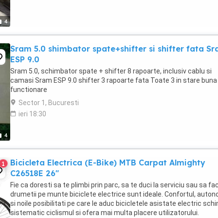
4
Sram 5.0 shimbator spate+shifter si shifter fata S
ESP 9.0
Sram 5.0, schimbator spate + shifter 8 rapoarte, inclusiv cablu si
camasi Sram ESP 9.0 shifter 3 rapoarte fata Toate 3 in stare buna
functionare
Sector 1, Bucuresti
ieri 18:30
4
Bicicleta Electrica (E-Bike) MTB Carpat Almighty
1
C26518E 26"
Fie ca doresti sa te plimbi prin parc, sa te duci la serviciu sau sa fac
drumetii pe munte biciclete electrice sunt ideale. Confortul, auto
si noile posibilitati pe care le aduc bicicletele asistate electric sc
sistematic ciclismul si ofera mai multa placere utilizatorului.