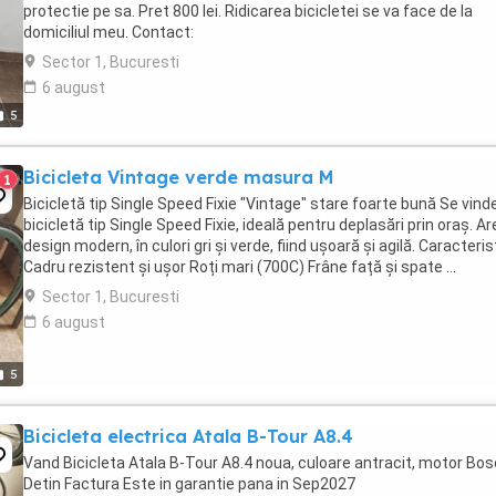
protectie pe sa. Pret 800 lei. Ridicarea bicicletei se va face de la
domiciliul meu. Contact:
Sector 1, Bucuresti
6 august
5
Bicicleta Vintage verde masura M
1
Bicicletă tip Single Speed Fixie "Vintage" stare foarte bună Se vind
bicicletă tip Single Speed Fixie, ideală pentru deplasări prin oraș. Ar
design modern, în culori gri și verde, fiind ușoară și agilă. Caracterist
Cadru rezistent și ușor Roți mari (700C) Frâne față și spate ...
Sector 1, Bucuresti
6 august
5
Bicicleta electrica Atala B-Tour A8.4
Vand Bicicleta Atala B-Tour A8.4 noua, culoare antracit, motor Bo
Detin Factura Este in garantie pana in Sep2027