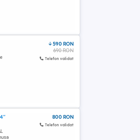
590 RON
690 RON
re
Telefon validat
4"
800 RON
Telefon validat
AL
 husa