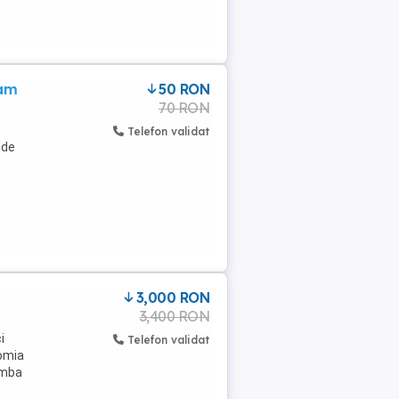
ram
50 RON
70 RON
Telefon validat
 de
3,000 RON
3,400 RON
i
Telefon validat
nomia
himba