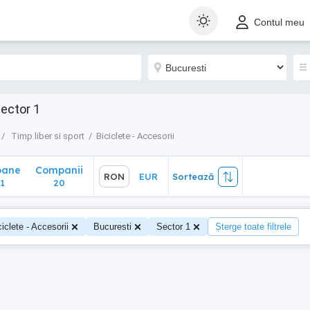
ane
Companii
RON
EUR
Sortează
Contul meu
20
Sector 1
Timp liber si sport
Biciclete - Accesorii
oane
Companii
RON
EUR
Sortează
1
20
ciclete - Accesorii
Bucuresti
Sector 1
Șterge toate filtrele