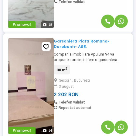
Telefon validat
Promovat
18
Garsoniera Piata Romana-
Dorobanti- ASE.
Compania imobiliara Apulum 94 va
propune spre inchiriere o garsoniera
situata in zona Piata Romana- ASE,
2
30 m
stradal. Garsoniera are vedere stradala,
catre ASE si Piata Romana, o vedere
Sector 1, Bucuresti
superba . Este renovata in totalitate-
3 august
gresie, faianta, parchet, termopan. Este
mobilata si utilata, daca se mai doreste ...
2 202 RON
Telefon validat
Repostat automat
Promovat
14