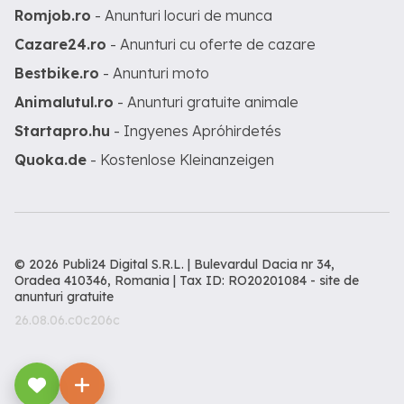
Romjob.ro
- Anunturi locuri de munca
Cazare24.ro
- Anunturi cu oferte de cazare
Bestbike.ro
- Anunturi moto
Animalutul.ro
- Anunturi gratuite animale
Startapro.hu
- Ingyenes Apróhirdetés
Quoka.de
- Kostenlose Kleinanzeigen
© 2026 Publi24 Digital S.R.L. | Bulevardul Dacia nr 34,
Oradea 410346, Romania | Tax ID: RO20201084 -
site de
anunturi gratuite
26.08.06.c0c206c