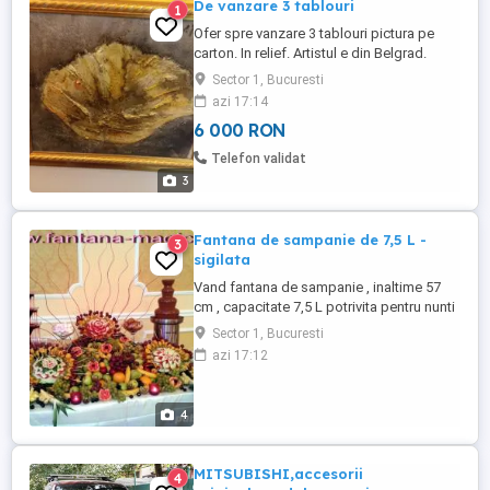
De vanzare 3 tablouri
1
Ofer spre vanzare 3 tablouri pictura pe
carton. In relief. Artistul e din Belgrad.
Sector 1, Bucuresti
azi 17:14
6 000 RON
Telefon validat
3
Fantana de sampanie de 7,5 L -
3
sigilata
Vand fantana de sampanie , inaltime 57
cm , capacitate 7,5 L potrivita pentru nunti
, botezuri , petreceri .
Sector 1, Bucuresti
azi 17:12
4
MITSUBISHI,accesorii
4