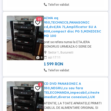
MADE IN JAPAN ORIGINALE,UNELE
Telefon validat
NOI,SIGILATE IN AMBALAJUL ORIGINAL
Citiți vă rog tot enuntul ...
AIWA eq
10
950,TECHNICS,PANASONIC
cd,dvd,RA 71,Amplificator SU A
808,compact disc PG 5,MINIDISC
MD 100
pret se refera numai la ETAJERA
SONORUS URMEAZA O SERIE DE
PRODUSE TECHNICS ,
Sector 1, Bucuresti
PANASONIC,AIWA,MADE IN JAPAN
8
azi 17:11
ORIGINALE,UNELE NOI,SIGILATE IN
1 599 RON
AMBALAJUL ORIGINAL La finalul lui aveți
toate DESCRIERILE dar si prețurile
Telefon validat
produselor. Și acum despre Panasonic
DVD ra 71: O ADEVARATA PIESA DE
SUPER COLECTIE SE ...
CD DVD PANASONIC A
3
350,NEGRU,cu sau fara
TELECOMANDA,impecabil,citeste
imediat,diverse conexiuni,LUX
ATENTIE, LA TOATE APARATELE PRIMITI
CABLUL DE ALIMENTARE ORIGINAL SI