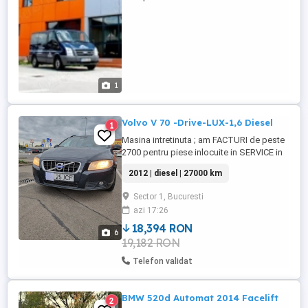
administrarea medicamentelor conform ...
1
Volvo V 70 -Drive-LUX-1,6 Diesel
1
Masina intretinuta ; am FACTURI de peste
2700 pentru piese inlocuite in SERVICE in
ultimii ani .Model LUX stare excelenta , I T
2012 | diesel | 27000 km
P 2027 , Masina cu foarte multe dotări din
fabrica , dintre care amintesc : Pilot
Sector 1, Bucuresti
automat , Avertizor frinare de urgenta ,
azi 17:26
Camera pe Marsarier ,Clima bizonala
,Tapiterie si ...
18,394 RON
6
19,182 RON
Telefon validat
BMW 520d Automat 2014 Facelift
2