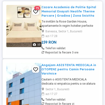
Cazare Academia de Politie Spital
75
Memorial Enayati Neolife Therme
Parcare | Gradina | Zona linistita
Te invităm la Rose Garden House,
apartamente în regim hotelier perfecte
pentru o ședere liniștită și confortabilă, cu
Baneasa, Sector 1, Bucuresti
tot confortul de acasă, departe de agitatia
azi 17:28
orasului. De ce să ne alegi? Intimitate și
159 RON
spațiu - apartamente decomandate într-o
10
mini-vilă cu intrare separată și grădină,
Telefon validat
într-un ...
Repostat la fiecare 3 ore
Angajam ASISTENTA MEDICALA in
OTOPENI pentru Camin Persoane
Varstnice
Cautam o ASISTENTA MEDICALA
dedicata si empatica pentru a se alatura
echipei noastre din OTOPENI, intr-un
Sector 1, Bucuresti
Camin de Persoane Varstnice. Candidatul
azi 17:27
ideal va fi responsabil a pentru acordarea
Telefon validat
ingrijirilor medicale de baza rezidentilor,
Repostat în fiecare zi
monitorizarea starii de sanatate,