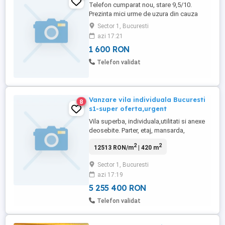
Telefon cumparat nou, stare 9,5/10.
Prezinta mici urme de uzura din cauza
husei. Se vinde impreuna cu 2 huse
Sector 1, Bucuresti
originale, flip si una de spate, cutie
azi 17:21
originala cu toate accesoriile.Ecran
1 600 RON
impecabil, se vad punctele albe din cauza
foliei, la cerere o pot da jos.
Telefon validat
Vanzare vila individuala Bucuresti
8
s1-super oferta,urgent
Vila superba, individuala,utilitati si anexe
deosebite. Parter, etaj, mansarda,
constructie 2007, teren 652mp. Parter:hol
2
2
12513 RON/m
| 420 m
mare, living, birou-sala studio,bucatarie,
terasa, spatii depozitare,grup sanitar,
Sector 1, Bucuresti
garaj duo, scari interioare, camere tehnice
azi 17:19
Etaj: 3 dormitoare, +dormitor matrimonial,
dresing ...
5 255 400 RON
Telefon validat