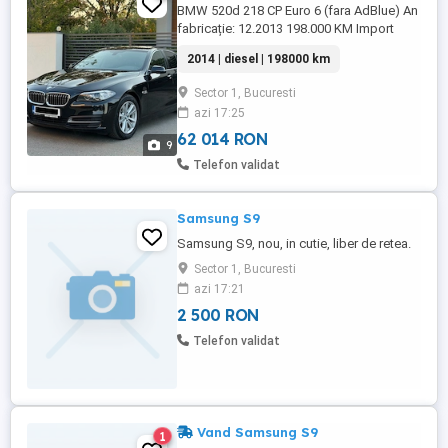
BMW 520d 218 CP Euro 6 (fara AdBlue) An
fabricație: 12.2013 198.000 KM Import
Germania Singur Proprietar Stare foarte
2014 | diesel | 198000 km
bună tehnică cât și ca aspect! Navigație
Mare 3D Eu + Ro Bi-xenon adaptiv Camera
Sector 1, Bucuresti
faza lungă Scaune electrice Încălzire în
azi 17:25
scaune Volan M cu Padele Interior Piele
foarte întreținut ...
62 014 RON
9
Telefon validat
Samsung S9
Samsung S9, nou, in cutie, liber de retea.
Sector 1, Bucuresti
azi 17:21
2 500 RON
Telefon validat
Vand Samsung S9
1