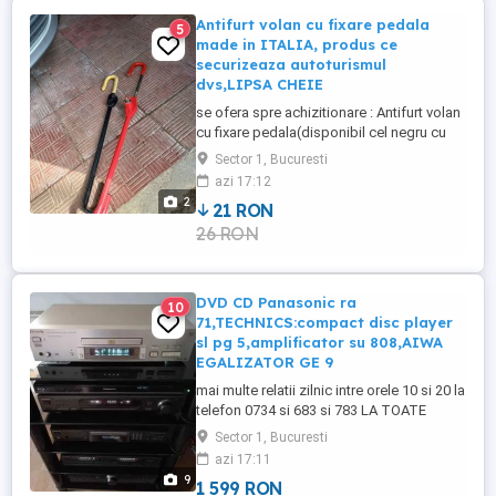
ANEXATE ANUNTULUI MANERE DE
Antifurt volan cu fixare pedala
5
SUSTINERE INTERIOR ,FATA SI SPATE ...
made in ITALIA, produs ce
securizeaza autoturismul
dvs,LIPSA CHEIE
se ofera spre achizitionare : Antifurt volan
cu fixare pedala(disponibil cel negru cu
galben) produs perfect functional,nu este
Sector 1, Bucuresti
nou Cu incuietoare atentie ! LIPSA cheie
azi 17:12
Se prinde de volan si ambreiaj Lungime
2
21 RON
ajustabila Produs universal pentru toate
26 RON
marcile auto ATENTIE! CEL ROSU S-A
VANDUT! cum ...
DVD CD Panasonic ra
10
71,TECHNICS:compact disc player
sl pg 5,amplificator su 808,AIWA
EGALIZATOR GE 9
mai multe relatii zilnic intre orele 10 si 20 la
telefon 0734 si 683 si 783 LA TOATE
APARATELE PRIMITI CABLUL DE
Sector 1, Bucuresti
ALIMENTARE ORIGINAL SI PROSPECT DE
azi 17:11
UTILIZARE URMEAZA O SERIE DE
9
1 599 RON
PRODUSE TECHNICS SI PANASONIC