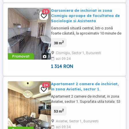
Garsoniera de inchiriat in zona
29
Cismigiu aproape de facultatea de
Sociologie si Asistenta
Garsonieră situată central, într-o zonă
foarte căutată, la aproximativ 10 minute de
mers pe jos de metrou și aproape de
2
38 m
Facultatea de Sociologie și Asistență
Socială. În apropiere se află Parcul
Cismigiu, Sector 1, Bucuresti
Cișmigiu, numeroase cafenele,
Promovat
3
azi 09:24
restaurante, magazine și centre
comerciale. Suprafață de 38 mp, etaj
1 314 RON
6.Acces ...
Apartament 2 camere de inchiriat,
24
in zona Aviatiei, sector 1.
Apartament 2 camere de inchiriat, in zona
Aviatiei, sector 1. Suprafata utila totala: 53
mp , etaj parter ( imobil cu 4 niveluri ) ,
2
53 m
disponibilitate imediata. Avantaje locație:
La câteva minute de mers pe jos de Parcul
Aviatiei, Sector 1, Bucuresti
Herăstrău Acces rapid către zona de
azi 09:34
birouri Pipera Aproape de stația ...