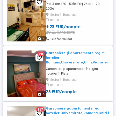
Preț 3 ore 120-150 lei Preț 24 ore 120-
200lei
Sector 1, Bucuresti
ieri 10:31
23 EUR/noapte
29 EUR/noapte
4
Telefon validat
Garsoniere și apartamente regim
20
hotelier
Romană,Universitate,Uniri,Victoriei
Garsoniere și apartamente în regim
hotelier în Piața
Universități,Romană,Victoriei și Uniri
Sector 1, Bucuresti
Garsoniere 120-200 lei Apartamente 200-
ieri 10:31
300 lei Pt video și mai multe detali
23 EUR/noapte
accesați site
5
Garsoniere șiapartamente regim
117
hotelier Universitate,Romană,Uniri i