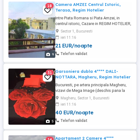
Camera AMZEI Centrul Istoric,
18
Terasa, Regim Hotelier
Intre Piata Romana si Piata Amzei, in
centrul istoric, Cazare in REGIM HOTELIER,
Etaj 5 6 (lift) , recent renovata, linistita :
Sector 1, Bucuresti
IMPORTANT, mai multe detalii aici
ieri 11:16
((copiați-lipiți linkul în browser):
21 EUR/noapte
apartments4rent.ro rbedroom_amzei.php
CAMERA (15mp): . Pat matrimonial
Telefon validat
9
160x200cm (saltea ortopedica), . ...
Garsoniera dubla 4**** DALI-
31
NOTTARA, Magheru, Regim Hotelier
Bucuresti, pe artera principala Magheru,
vizavi de Mega Image (deschis pana la
miezul noptii), statia de metrou si
Magheru, Sector 1, Bucuresti
autobuze p-ta Romana, p-ta
ieri 11:16
agroalimentara Amzei, gradina Icoanei,
40 EUR/noapte
parcul Cismigiu... totul la cateva minute de
mers pe jos, Garsoniera dubla 4**** DALI-
Telefon validat
5
NOTTARA, Cazare in regim hotelier, ...
Apartament 2 Camere 4****
14