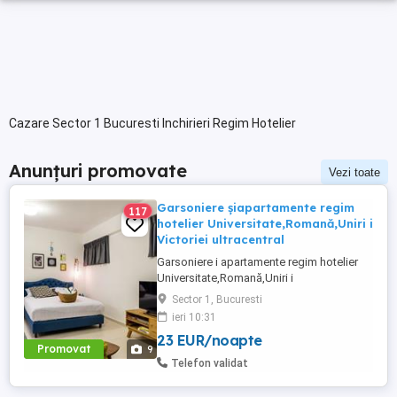
Cazare Sector 1 Bucuresti Inchirieri Regim Hotelier
Anunțuri promovate
Vezi toate
Garsoniere șiapartamente regim
117
hotelier Universitate,Romană,Uniri i
Victoriei ultracentral
Garsoniere i apartamente regim hotelier
Universitate,Romană,Uniri i
Victoriei,renovate recent i utilate complet.
Sector 1, Bucuresti
Preț: De la 120-200 lei pentru 3 ore Preț
ieri 10:31
garsoniere 120-200 lei pentru noapte Preț
23 EUR/noapte
apartamente 200-300 lei pentru noapte
Promovat
9
Cazare muncitori
Telefon validat