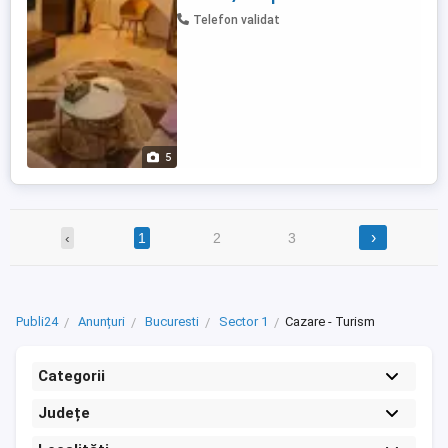
Telefon validat
5
›
‹
1
2
3
Publi24
Anunțuri
Bucuresti
Sector 1
Cazare - Turism
Categorii
Județe