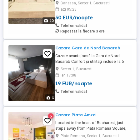
pentru o ședere liniștită și confortabilă, cu
Baneasa, Sector 1, Bucuresti
tot confortul de acasă, departe de agitatia
azi 05:28
orasului. De ce să ne alegi? Intimitate și
30 EUR/noapte
spațiu - apartamente decomandate într-o
10
mini-vilă cu intrare separată și grădină,
Telefon validat
într-un ...
Repostat la fiecare 3 ore
Cazare Gara de Nord Basarab
Cazare avantajoasă la Gara de Nord
Basarab Confort și utilități incluse, la 5
minute de Piața Victoriei! Cauți o cameră
Sector 1, Bucuresti
curată, complet utilată și excelent
ieri 17:08
poziționată? Te așteptăm într-o locație
19 EUR/noapte
strategică, ideală pentru tranzit sau șederi
pe termen lung, cu acces rapid la metrou,
Telefon validat
Kaufland Basarab ...
3
Cazare Piata Amzei
3
Located in the heart of Bucharest, just
steps away from Piata Romana Square,
University Square and The Old Town, this
Piata Romana, Sector 1, Bucuresti
chic apartment is within walking distance