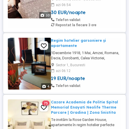
tot confortul de acasă, departe de agitatia
azi 06:54
orasului. De ce să ne alegi? Intimitate și
30 EUR/noapte
spațiu - apartamente decomandate într-o
10
mini-vilă cu intrare separată și grădină,
Telefon validat
într-un ...
Repostat la fiecare 3 ore
Regim hotelier garsoniere și
apartamente
1Decembrie 1918, 1 Mai, Amzei, Romana,
Dacia, Dorobanti, Calea Victoriei,
ultracentral, garsoniere si apartamente, 2,
Sector 1, Bucuresti
3 camere, mobilate si utilate total: internet,
azi 06:12
masina de spalat, tot confortul. Factura;
19 EUR/noapte
Telefon validat
4
Cazare Academia de Politie Spital
75
Memorial Enayati Neolife Therme
Parcare | Gradina | Zona linistita
Te invităm la Rose Garden House,
apartamente în regim hotelier perfecte