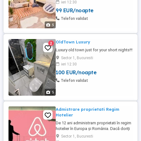
ieri 12:30
to everything that matters in Bucharest
99 EUR/noapte
(museums, theatres, art galleries,
restaurants, clubs and pubs). The flat is
Telefon validat
semi-basement but not dark ...
5
OldTown Luxury
2
Luxury old town just for your short nights!!!
Sector 1, Bucuresti
ieri 12:30
100 EUR/noapte
Telefon validat
5
Admistrare proprietati Regim
Hotelier
De 12 ani administram proprietati în regim
hotelier în Europa și România. Dacă doriți
sa va maximizati profitul ne puteți
Sector 1, Bucuresti
contacta. Administram : - Apartamente -