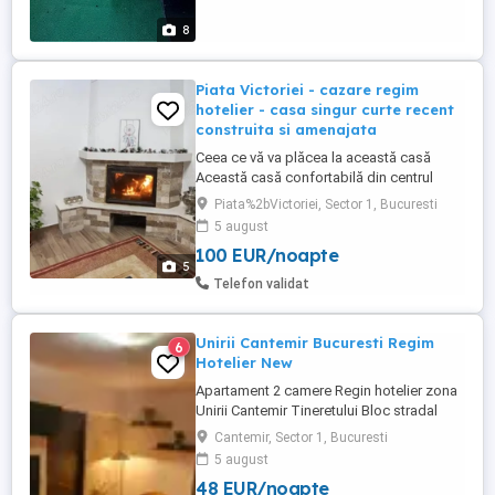
8
Piata Victoriei - cazare regim
hotelier - casa singur curte recent
construita si amenajata
Ceea ce vă va plăcea la această casă
Această casă confortabilă din centrul
Bucureștiului dispune de trei dormitoare
Piata%2bVictoriei, Sector 1, Bucuresti
luminoase, living, bucătărie, doua bai și o
5 august
curte mică, oferind un refugiu liniștit în
100 EUR/noapte
inima orașului. Cu acces facil la atracțiile
5
majore și la transportul public, este
Telefon validat
perfectă pentru ...
Unirii Cantemir Bucuresti Regim
6
Hotelier New
Apartament 2 camere Regin hotelier zona
Unirii Cantemir Tineretului Bloc stradal
pozitie buna, Strict ptr locuit. Detalii si
Cantemir, Sector 1, Bucuresti
rezervari Tel Wapp Rog seriozitate
5 august
48 EUR/noapte