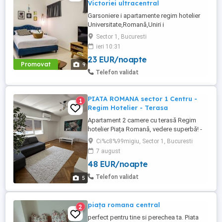
Victoriei ultracentral
Garsoniere i apartamente regim hotelier
Universitate,Romană,Uniri i
Victoriei,renovate recent i utilate complet.
Sector 1, Bucuresti
Preț: De la 120-200 lei pentru 3 ore Preț
ieri 10:31
garsoniere 120-200 lei pentru noapte Preț
23 EUR/noapte
apartamente 200-300 lei pentru noapte
Promovat
9
Cazare muncitori
Telefon validat
PIATA ROMANA sector 1 Centru -
1
Regim Hotelier - Terasa
Apartament 2 camere cu terasă Regim
hotelier Piața Romană, vedere superbă! -
Locație excelentă: Piața Romană Langa
Ci%c8%99migiu, Sector 1, Bucuresti
gura de metrou - - Suprafață: 60 mp |
7 august
Compartimentare: decomandat - Vedere
48 EUR/noapte
stradală + terasă spațioasă cu vedere
către București - Apartamentul este
Telefon validat
5
complet mobilat și utilat, recent ...
piața romana central
2
perfect pentru tine si perechea ta. Piata