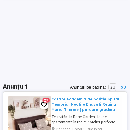
Anunțuri
20
50
Anunțuri pe pagină:
Cazare Academia de politie Spital
27
Memorial Neolife Enayati Regina
Maria Therme | parcare gradina
Te invităm la Rose Garden House,
apartamente în regim hotelier perfecte
pentru o ședere liniștită și confortabilă, cu
Baneasa, Sector 1, Bucuresti