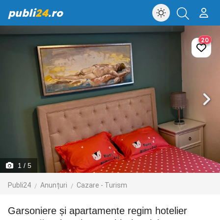
publi
24
.ro
20
1
/ 5
Publi24
Anunțuri
Cazare - Turism
Garsoniere și apartamente regim hotelier