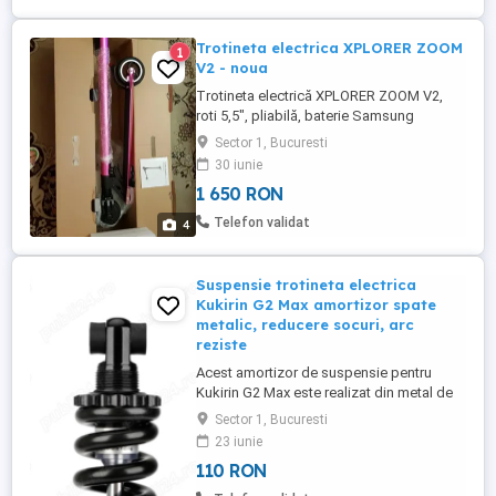
Trotineta electrica XPLORER ZOOM
1
V2 - noua
Trotineta electrică XPLORER ZOOM V2,
roti 5,5", pliabilă, baterie Samsung
certificată 6.6 AH, 24 V, material aluminiu,
Sector 1, Bucuresti
greutate 8 Kg, lumină ro ie, frană spate,
30 iunie
suspensie fa ă, far, cric, culoare roz (Pink)
1 650 RON
Trotineta este nouă, n ambalajul original.
Caracteristici generale Tip produs
Telefon validat
4
Trotineta electrica Numar ...
Suspensie trotineta electrica
Kukirin G2 Max amortizor spate
metalic, reducere socuri, arc
reziste
Acest amortizor de suspensie pentru
Kukirin G2 Max este realizat din metal de
inalta calitate si un arc robust care reduce
Sector 1, Bucuresti
eficient vibratiile si impactul. Perfect
23 iunie
pentru trotinete electrice utilizate zilnic
110 RON
sau pe teren accidentat. Instalare usoara,
compatibilitate exacta si durabilitate