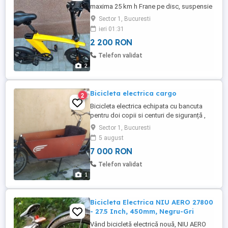
maxima 25 km h Frane pe disc, suspensie
spate, suspensie in șa. S a mers foarte
Sector 1, Bucuresti
putin cu ea :km 180 Preț : 2200 lei
ieri 01:31
negociabil
2 200 RON
Telefon validat
2
Bicicleta electrica cargo
2
Bicicleta electrica echipata cu bancuta
pentru doi copii si centuri de siguranță ,
autonomie 50 km, viteza maxima 32 km h,
Sector 1, Bucuresti
3 trepte de putere , 7 viteze, farul cu
5 august
aprindere la buton, Cutia din material
7 000 RON
rezistent si usor
Telefon validat
1
Bicicleta Electrica NIU AERO 27800
- 27.5 Inch, 450mm, Negru-Gri
Vând bicicletă electrică nouă, NIU AERO