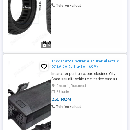
80 solidă asigură o experiență fără pene.
Telefon validat
Recomandată ...
5
Incarcator baterie scuter electric
67.2V 5A (Litiu-Ion 60V)
Incarcator pentru scutere electrice City
Coco sau alte vehicule electrice care au
baterie pe 60V, tehnologie Litiu-Ion, minim
Sector 1, Bucuresti
20Ah capacitate. Va rugam, nu incarcati
23 iunie
baterii de 12Ah cu acest incarcator rapid.
250 RON
Iesire: 67.2V 5A Intrare: AC100V - 240V, 50
60 hz Conector FLAT, tip PC
Telefon validat