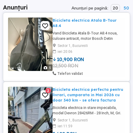
Anunțuri
20
50
Anunțuri pe pagină:
Bicicleta electrica Atala B-Tour
A8.4
Vand Bicicleta Atala B-Tour A8.4 noua,
culoare antracit, motor Bosch Detin
Factura Este in garantie pana in Sep2027
Sector 1, Bucuresti
ieri 20:06
10,900 RON
12,500 RON
5
Telefon validat
Bicicleta electrica perfecta pentru
2
livrari, cumparata in Mai 2026 cu
doar 340 km - se ofera factura
Bicicleta electrica in stare impecabila,
model Devron 28426RM - 28 Inch, M, Gri.
Cumparata de la AFI Sport, detin factura si
Sector 1, Bucuresti
garantie. Pretul a fost de 4690 lei. A fost
ieri 11:59
folosita pentru livrari, are doar 340 km