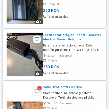
1 august
250 RON
Telefon validat
5
Incarcator original pentru scooter
electric Smart Balance
Este in stare perfecta, cu acte. Este
modelul puternic Li-Ion DZL601001 cu 50
60 Hz si 60V.
Sector 1, Bucuresti
31 iulie
250 RON
Telefon validat
4
Vand Trotineta elecrica
2
Stare foarte buna- tehnic și estetic.
Descriere: Trotineta electrica pliabila
performanta NANASCOOTERS
Sector 1, Bucuresti
FULLSUSPENSION 52V 600W (1470W)
29 iulie