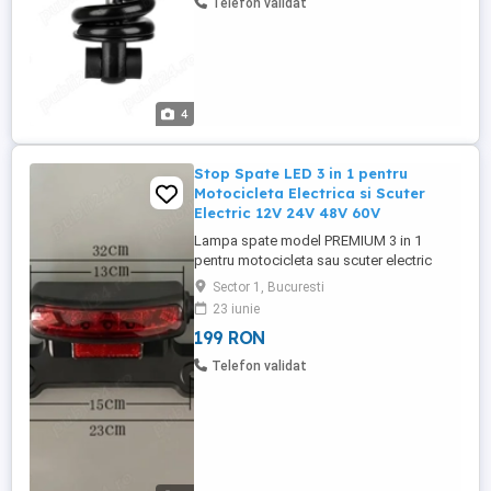
Telefon validat
crescuta. Ideal ...
4
Stop Spate LED 3 in 1 pentru
Motocicleta Electrica si Scuter
Electric 12V 24V 48V 60V
Lampa spate model PREMIUM 3 in 1
pentru motocicleta sau scuter electric
combina functionalitatea si siguranta intr-
Sector 1, Bucuresti
un singur design modern si compact. Cu
23 iunie
alimentare universala intre 12V si 60V,
199 RON
aceasta lampa LED multifunctionala ofera
lumina de frana, semnal stanga dreapta si
Telefon validat
lumina de rulare, toate ...