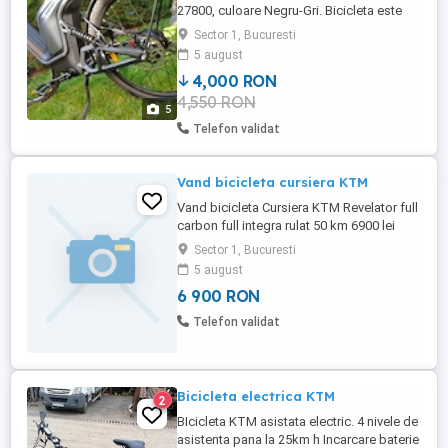
27800, culoare Negru-Gri. Bicicleta este
ideală pentru deplasări urbane, navetă sau
Sector 1, Bucuresti
plimbări lungi, oferind confort, autonomie
5 august
mare și costuri reduse de utilizare.
4,000 RON
Specificații: Roți 27.5 x 2.35 Cadru 450 mm
4,550 RON
Motor Bafang 250W (putere maximă
5
350W) Viteză maximă: ...
Telefon validat
Vand bicicleta cursiera KTM
Vand bicicleta Cursiera KTM Revelator full
carbon full integra rulat 50 km 6900 lei
usor discutabil Tel
Sector 1, Bucuresti
5 august
6 900 RON
Telefon validat
Bicicleta electrica KTM
2
BIcicleta KTM asistata electric. 4 nivele de
asistenta pana la 25km h Incarcare baterie