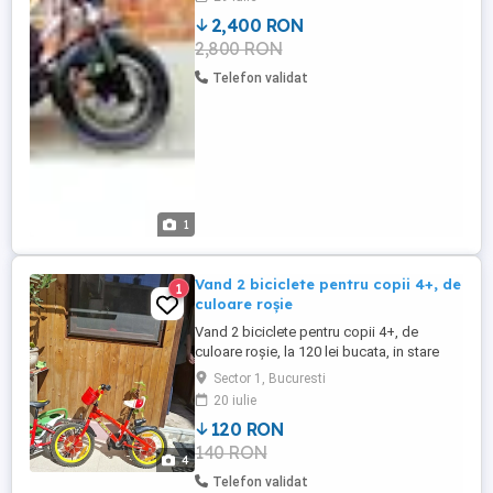
este o trotineta foarte confortabila pentru
2,400 RON
deplasarile prin oras datorita suspensiei
2,800 RON
pe aer si a celei hidraulice.
NANASCOOTERS e primul brand din
Telefon validat
Romania care ...
1
Vand 2 biciclete pentru copii 4+, de
1
culoare roșie
Vand 2 biciclete pentru copii 4+, de
culoare roșie, la 120 lei bucata, in stare
perfecta. Bucuresti, Sector 1
Sector 1, Bucuresti
20 iulie
120 RON
140 RON
4
Telefon validat