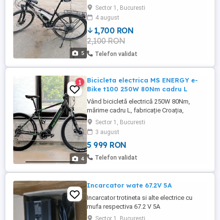
in timpl franarii Baterie reconditionata anul
Sector 1, Bucuresti
trecut in Iunie (schimbate toate celulele)
4 august
Autonomie cu asistenta 50% 90km.
1,700 RON
Bicicleta a fost servisata in
2,100 RON
primavara(anvelope placute schimbate
lant pinioane in Austria) Km ...
5
Telefon validat
Bicicleta electrica MS ENERGY e-
1
Bike t100 250W 80Nm cadru L
Vând bicicletă electrică 250W 80Nm,
mărime cadru L, fabricație Croația,
achiziționată anul trecut în 2024. Este
Sector 1, Bucuresti
aproape nouă, are 3 ieșiri doar pentru ca
3 august
timpul nu-mi permite să o folosesc mai
5 999 RON
des, așa ca o scot la vânzare. Specificații
tehnice * Model: MS ENERGY e-Bike t100 *
Telefon validat
4
Culoare: verde * Baterie: ...
Incarcator wate 67.2V 5A
Incarcator trotineta si alte electrice cu
mufa respectiva 67.2 V 5A
Sector 1, Bucuresti