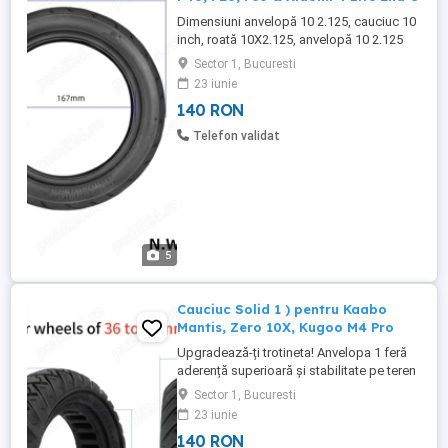
Dimensiuni anvelopă 10 2.125, cauciuc 10
inch, roată 10X2.125, anvelopă 10 2.125
Tip de Anvelopă anvelopă fără cameră,
Sector 1, Bucuresti
vacuum tire, anvelopă tubeless, cauciuc
23 iunie
exterior, Compatibilitate Segwaycauciuc
140 RON
Segway F20, anvelopă F25, roată F30,
anvelopă F40, Segway F-series
Telefon validat
Compatibilitate Xiaomianvelopă Xiaomi ...
5
Cauciuc Solid 1 ) pentru Kaabo
Mantis, Zero 10X, Kugoo M4 Pro
Upgradează-ți trotineta! Anvelopa 1 feră
aderență superioară și stabilitate pe teren
variat. Perfectă pentru Zero 10X, Vsett 10+
Sector 1, Bucuresti
și alte trotinete de performanță care
23 iunie
necesită un cauciuc 10 inch lat și robust.
140 RON
Durabilă și ușor de întreținut, anvelopa 255