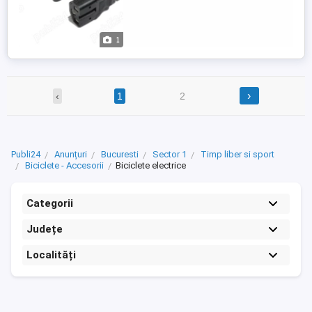
1
›
‹
1
2
Publi24
Anunțuri
Bucuresti
Sector 1
Timp liber si sport
Biciclete - Accesorii
Biciclete electrice
Categorii
Județe
Localități