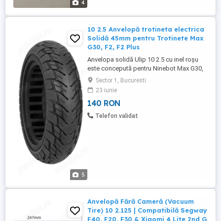
4
10 2.5 Anvelopă trotineta electrica
Solidă 45mm pentru Trotinete Max
G30, F2, F2 Plus
Anvelopa solidă Ulip 10 2.5 cu inel roșu
este concepută pentru Ninebot Max G30,
G30D, G30LP, F2, F2 Pro și F2 Plus.
Sector 1, Bucuresti
Designul tip fagure asigură confort,
23 iunie
amortizare și protecție anti-explozie. Nu
140 RON
necesită cameră și oferă durabilitate
ridicată. Cauciuc solid Ulip 10 2.5 cu inel
Telefon validat
roșu pentru Ninebot G30 ...
5
Anvelopă Fără Cameră (Vacuum
Tire) 10 2.125 | Compatibilă Segway
F40, F20, F30 & Xiaomi 4 Lite 2nd G