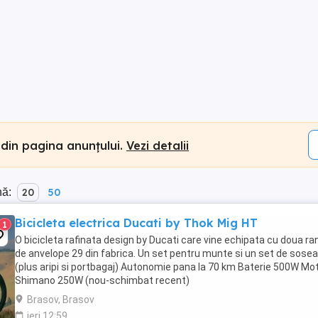
 din pagina anunțului.
Vezi detalii
nă:
20
50
Bicicleta electrica Ducati by Thok Mig HT
1
O bicicleta rafinata design by Ducati care vine echipata cu doua ra
de anvelope 29 din fabrica. Un set pentru munte si un set de sosea
(plus aripi si portbagaj) Autonomie pana la 70 km Baterie 500W Mo
Shimano 250W (nou-schimbat recent)
Brasov, Brasov
ieri 12:59