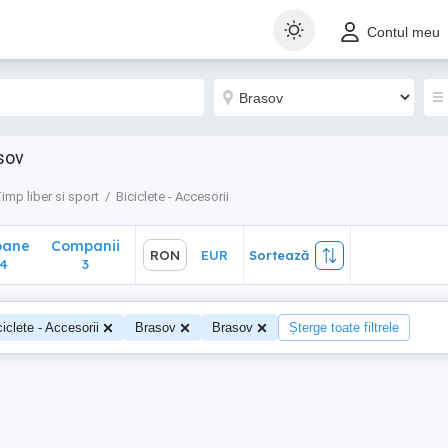
ane
Companii
RON
EUR
Sortează
Contul meu
3
sov
imp liber si sport
Biciclete - Accesorii
oane
Companii
RON
EUR
Sortează
4
3
ciclete - Accesorii
Brasov
Brasov
Șterge toate filtrele