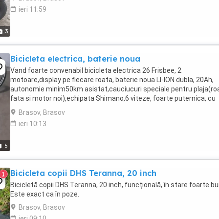
ieri 11:59
3
Bicicleta electrica, baterie noua
Vand foarte convenabil bicicleta electrica 26 Frisbee, 2
motoare,display pe fiecare roata, baterie noua LI-ION dubla, 20Ah,
autonomie minim50km asistat,cauciucuri speciale pentru plaja(ro
fata si motor noi),echipata Shimano,6 viteze, foarte puternica, cu
acceleratie,gen scuter, stare perfecta ...
Brasov, Brasov
ieri 10:13
5
Bicicleta copii DHS Teranna, 20 inch
1
Bicicletă copii DHS Teranna, 20 inch, funcțională, în stare foarte bu
Este exact ca în poze.
Brasov, Brasov
ieri 09:10