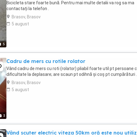
Bicicleta stare foarte bună. Pentru mai multe detalii va rog sa ma
contactați la telefon .
Brasov, Brasov
5 august
5
Cadru de mers cu rotile rolator
Vând cadru de mers cu roti (rolator) pliabil foarte util pt persoane 
dificultate la deplasare; are scaun pt odihnă și coș pt cumpărături .
Brasov, Brasov
5 august
3
Vând scuter electric viteza 50km oră este nou utili