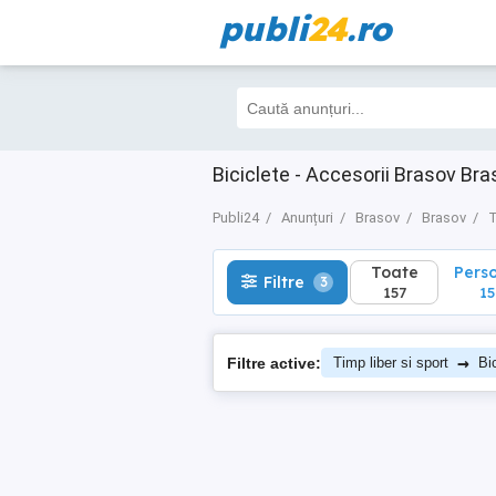
publi
24
.ro
Toate
Perso
Filtre
3
157
154
Biciclete - Accesorii Brasov Bra
Publi24
Anunțuri
Brasov
Brasov
T
Toate
Pers
Filtre
3
157
15
→
Filtre active:
Timp liber si sport
Bi