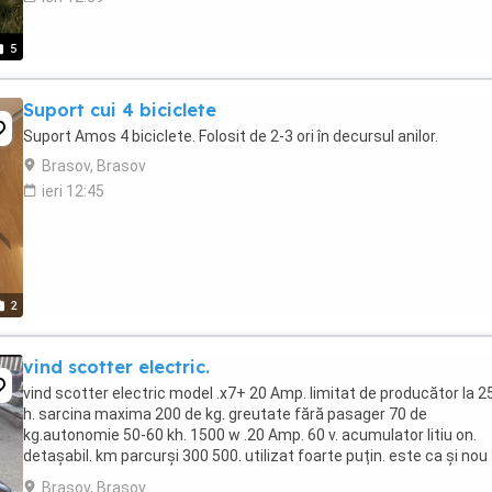
5
Suport cui 4 biciclete
Suport Amos 4 biciclete. Folosit de 2-3 ori în decursul anilor.
Brasov, Brasov
ieri 12:45
2
vind scotter electric.
vind scotter electric model .x7+ 20 Amp. limitat de producător la 
h. sarcina maxima 200 de kg. greutate fără pasager 70 de
kg.autonomie 50-60 kh. 1500 w .20 Amp. 60 v. acumulator litiu on.
detașabil. km parcurși 300 500. utilizat foarte puțin. este ca și nou
arata 10 10. stare de funcționare ...
Brasov, Brasov