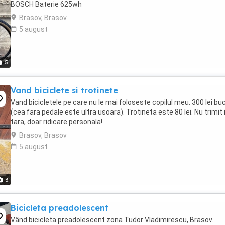
BOSCH Baterie 625wh
Brasov, Brasov
5 august
5
Vand biciclete si trotinete
Vand bicicletele pe care nu le mai foloseste copilul meu. 300 lei bu
(cea fara pedale este ultra usoara). Trotineta este 80 lei. Nu trimit 
tara, doar ridicare personala!
Brasov, Brasov
5 august
3
Bicicleta preadolescent
Vând bicicleta preadolescent zona Tudor Vladimirescu, Brasov.