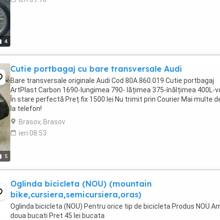
4
Cutie portbagaj cu bare transversale Audi
Bare transversale originale Audi Cod 80A.860.019 Cutie portbagaj
ArtPlast Carbon 1690-lungimea 790- lățimea 375-înălțimea 400L-
În stare perfectă Preț fix 1500 lei Nu trimit prin Courier Mai multe de
la telefon!
Brasov, Brasov
ieri 08:53
5
Oglinda bicicleta (NOU) (mountain
bike,cursiera,semicursiera,oras)
Oglinda bicicleta (NOU) Pentru orice tip de bicicleta Produs NOU A
doua bucati Pret 45 lei bucata