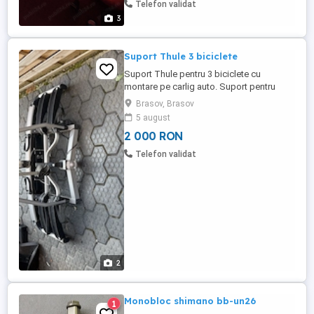
Telefon validat
3
Suport Thule 3 biciclete
Suport Thule pentru 3 biciclete cu
montare pe carlig auto. Suport pentru
numar inmatriculare Sistem de
Brasov, Brasov
semnalizare cu cablu de conectare auto
5 august
Stare foarte buna
2 000 RON
Telefon validat
2
Monobloc shimano bb-un26
1