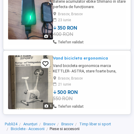
Baterie acumulator ebike Shimano in stare
perfecta de funcționare.
Brasov, Brasov
23 iunie
350 RON
400 RON
1
Telefon validat
Vand bicicleta ergonomica
Vand bicicleta ergonomica marca
KETTLER- ASTRA, stare foarte buna,
actualmente demontata, Asigur
Brasov, Brasov
transportul si montajul la domiciliul
21 iunie
cumparatorului, pe o raza de 30km in jurul
500 RON
Brasovului.
550 RON
3
Telefon validat
Publi24
Anunțuri
Brasov
Brasov
Timp liber si sport
Biciclete - Accesorii
Piese si accesorii