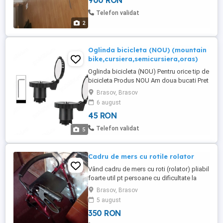
900 RON
Telefon validat
2
Oglinda bicicleta (NOU) (mountain
bike,cursiera,semicursiera,oras)
Oglinda bicicleta (NOU) Pentru orice tip de
bicicleta Produs NOU Am doua bucati Pret
45 lei bucata
Brasov, Brasov
6 august
45 RON
Telefon validat
5
Cadru de mers cu rotile rolator
Vând cadru de mers cu roti (rolator) pliabil
foarte util pt persoane cu dificultate la
deplasare; are scaun pt odihnă și coș pt
Brasov, Brasov
cumpărături .
5 august
350 RON