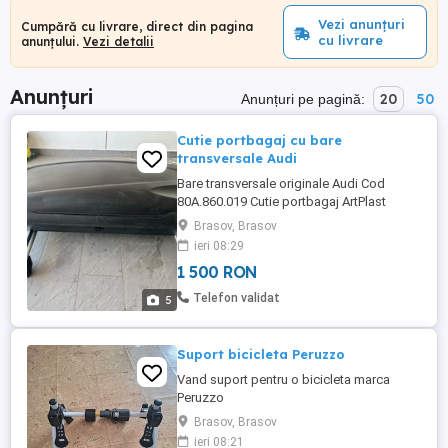
Vezi anunțuri
Cumpără cu livrare, direct din pagina
cu livrare
anunțului.
Vezi detalii
Anunțuri
20
50
Anunțuri pe pagină:
Cutie portbagaj cu bare
transversale Audi
Bare transversale originale Audi Cod
80A.860.019 Cutie portbagaj ArtPlast
Carbon 1690-lungimea 790- lățimea 375-
Brasov, Brasov
înălțimea 400L-volum În stare perfectă Preț
ieri 08:29
fix 1500 lei Nu trimit prin Courier Mai multe
1 500 RON
detalii la telefon!
Telefon validat
5
Suport bicicleta Peruzzo
Vand suport pentru o bicicleta marca
Peruzzo
Brasov, Brasov
ieri 08:21