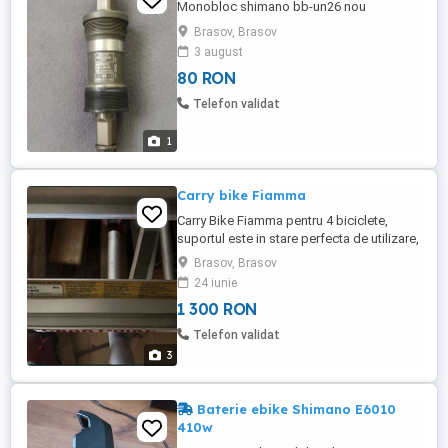
Monobloc shimano bb-un26 nou
Brasov, Brasov
3 august
80 RON
Telefon validat
1
Carry bike Fiamma
Carry Bike Fiamma pentru 4 biciclete,
suportul este in stare perfecta de utilizare,
prezinta mici zgarieturi, nu este lovit sau
Brasov, Brasov
indoit.
24 iunie
1 300 RON
Telefon validat
3
Baterie ebike Shimano E6010
410w