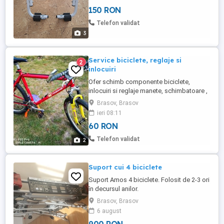
150 RON
Telefon validat
3
Service biciclete, reglaje si
2
inlocuiri
Ofer schimb componente biciclete,
inlocuiri si reglaje manete, schimbatoare ,
frane, transmisie si mici interventii la furci
Brasov, Brasov
pe arc . Aerisire frane hidraulice cu ulei
ieri 08:11
mineral, reglaje frane mecanice, inlocuire
60 RON
placute , saboti.
Telefon validat
2
Suport cui 4 biciclete
Suport Amos 4 biciclete. Folosit de 2-3 ori
în decursul anilor.
Brasov, Brasov
6 august