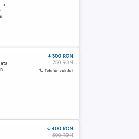
i o
e
ai
300 RON
350 RON
cata
in
Telefon validat
400 RON
500 RON