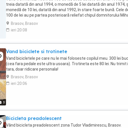
treia datată din anul 1994, o monedă de 5 lei datată din anul 1974, ș
monedă de 10 lei, datată din anul 1992, în stare foarte bună. Cele d
100 de lei au pe partea posterioară reliefat chipul domnitorului Mih
Viteazul, cea de ...
Brasov, Brasov
ieri 20:08
Vand biciclete si trotinete
Vand bicicletele pe care nu le mai foloseste copilul meu. 300 lei bu
(cea fara pedale este ultra usoara). Trotineta este 80 lei. Nu trimit 
tara, doar ridicare personala!
Brasov, Brasov
ieri 20:06
3
Bicicleta preadolescent
Vând bicicleta preadolescent zona Tudor Vladimirescu, Brasov.