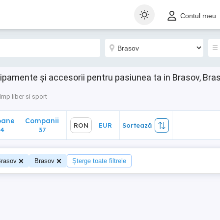
ane
Companii
RON
EUR
Sortează
Contul meu
37
hipamente și accesorii pentru pasiunea ta in Brasov, Bra
imp liber si sport
oane
Companii
RON
EUR
Sortează
94
37
rasov
Brasov
Șterge toate filtrele