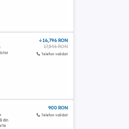
16,796 RON
17,846 RON
e
Motor
Telefon validat
900 RON
a
Telefon validat
ă din
arte