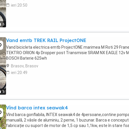
ieri 20:50
5
Vand emtb TREK RAIL ProjectONE
Vand bicicleta electrica emtb ProjectONE marimea M Roti 29 Fran
TEKTRO ORION 4p Dropper post Transmisie SRAM NX EAGLE 12v 
BOSCH Baterie 625wh
Brasov, Brasov
ieri 20:49
5
Vînd barca intex seawak4
Vînd barca gonflabila, INTEX seawak4 de 4persoane,contine pomp
manuală, 2 vâsle de aluminiu, 2 perne, 1 buzunar. Barca e conceput
fabricație cu suport de motor de 1,5 cp sau 1,1kw, este în stare fo