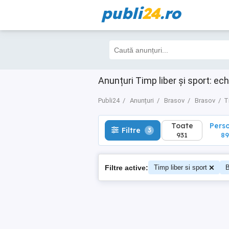
publi
24
.ro
Toate
Perso
Filtre
3
931
894
Anunțuri Timp liber și sport: ec
Publi24
Anunțuri
Brasov
Brasov
T
Toate
Pers
Filtre
3
931
8
Filtre active:
Timp liber si sport
B