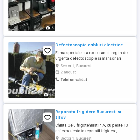
5
Defectoscopie cabluri electrice
Firma specializata executam in regim de
urgenta defectoscopie si mansonari
cabluri electrice. Asiguram garantia si
Sector 1, Bucuresti
service permanent indiferent de zona.
2 august
Eliberam chitanta si factura fiscala. Tel:
Telefon validat
14
Reparatii frigidere Bucuresti si
Ilfov
Chirita Gelu frigotehnist PFA, cu peste 10
ani experienta in reparatii frigidere,
combine frigorifice: -Arctic, Beko, Indesit,
Sector 1, Bucuresti