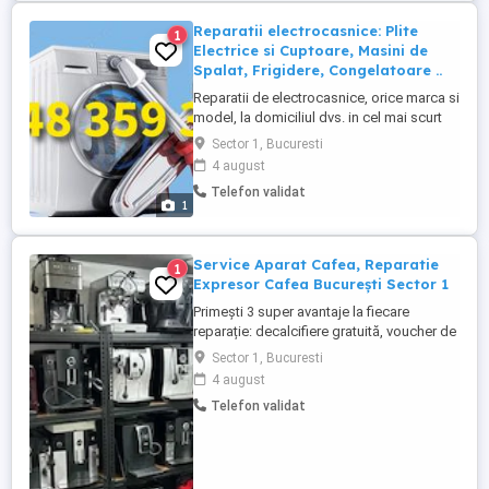
Reparatii electrocasnice: Plite
1
Electrice si Cuptoare, Masini de
Spalat, Frigidere, Congelatoare ..
Reparatii de electrocasnice, orice marca si
model, la domiciliul dvs. in cel mai scurt
timp posibil, folosind piese originale. -
Sector 1, Bucuresti
Frigidere - Lazi Frigorifice - Congelatoare -
4 august
Masini de spalat rufe - Masini de spalat
Telefon validat
vase - Plite electrice - Cuptoare electrice -
1
Uscatoare de rufe Serviciile noastre ...
Service Aparat Cafea, Reparatie
1
Expresor Cafea București Sector 1
Primești 3 super avantaje la fiecare
reparație: decalcifiere gratuită, voucher de
30 lei cadou și diagnostic 100% gratuit
Sector 1, Bucuresti
fără costuri ascunse, doar beneficii!
4 august
Espressorul tău te lasă baltă? Scurgeri de
Telefon validat
apă? Depuneri de calcar? Probleme de
presiune? Afișaj defect sau sistem de
spumare cu erori? Reparăm ...