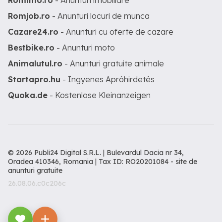
Romimo.ro
- Anunturi imobiliare
Romjob.ro
- Anunturi locuri de munca
Cazare24.ro
- Anunturi cu oferte de cazare
Bestbike.ro
- Anunturi moto
Animalutul.ro
- Anunturi gratuite animale
Startapro.hu
- Ingyenes Apróhirdetés
Quoka.de
- Kostenlose Kleinanzeigen
© 2026 Publi24 Digital S.R.L. | Bulevardul Dacia nr 34,
Oradea 410346, Romania | Tax ID: RO20201084 -
site de
anunturi gratuite
26.08.06.c0c206c