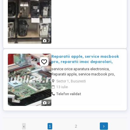
09.00 13.00 *Nu ne deplasăm la domiciliu.
--- Reparația ...
2
Reparatii apple, service macbook
pro, reparatii imac deparolari,
service orice aparatura electronica,
Reparatii apple, service macbook pro,
reparatii imac deparolari, decodari efi
Sector 1, Bucuresti
service orice model de aparatura
13 iulie
electronica
Telefon validat
2
›
‹
1
2