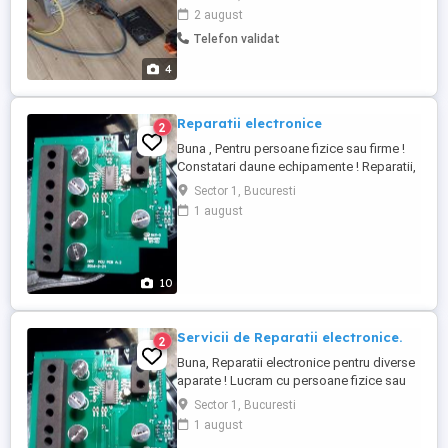
Zanussi, Electrolux, Gorenje, Bosch,
2 august
Samsung, Indesit, Whirlpool etc. -
Telefon validat
Reparatii frigidere Bucuresti in sectorul 6,
sectorul 5, sectorul 4, sectorul 3, sectorul
4
2 si sectorul ...
Reparatii electronice
2
Buna , Pentru persoane fizice sau firme !
Constatari daune echipamente ! Reparatii,
intretinere si vanzari tehnica de birou.
Sector 1, Bucuresti
Masini de laminat ,indosariat distrus
1 august
documente,de legat, de taiat,de etichetat
de capsat,de perforat,de lipit,etc.
Reparatii electronice si pentru alte tipuri
de aparate:audio,video,surse,pc,etc.
10
Deoarece ...
Servicii de Reparatii electronice.
2
Buna, Reparatii electronice pentru diverse
aparate ! Lucram cu persoane fizice sau
firme ! Constatari daune echipamente
Sector 1, Bucuresti
electronice! Electronica este prezenta
1 august
,astazi,aproape in orice aparat ! Noi de