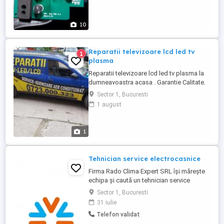
electronica ne ocupam. Reparam aparate
comandate, controlate sau au
componente si subansambluri ...
10
Reparatii televizoare lcd led tv
1
plasma
Reparatii televizoare lcd led tv plasma la
dumneavoastra acasa . Garantie Calitate.
Sector 1, Bucuresti
1 august
1
Tehnician service electrocasnice
Firma Rado Clima Expert SRL își mărește
echipa și caută un tehnician service
electrocasnice cu experiență practică în
Sector 1, Bucuresti
reparații la domiciliul clientului. Descrierea
31 iulie
postului Acesta este un rol full-time, cu
Telefon validat
activitate pe teren în București si Ilfov.