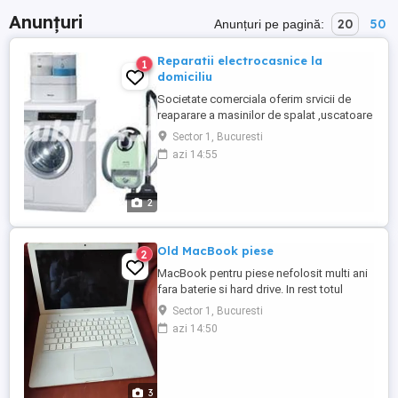
Anunțuri
20
50
Anunțuri pe pagină:
Reparatii electrocasnice la
1
domiciliu
Societate comerciala oferim srvicii de
reaparare a masinilor de spalat ,uscatoare
rufe,aragaze,cuptoare in constanta si
Sector 1, Bucuresti
imprejurimi. Se ofera garantie pentru
azi 14:55
lucrarea efectuata si piesele schimbate.
Vindem masini de spalat second hand si
piese de schimb cu garantie 12 luni.
2
Old MacBook piese
2
MacBook pentru piese nefolosit multi ani
fara baterie si hard drive. In rest totul
perfect..150 Roni
Sector 1, Bucuresti
azi 14:50
3