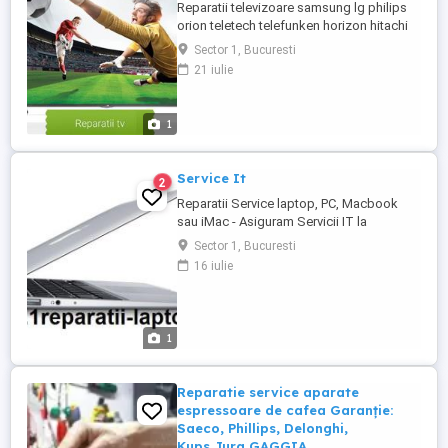
Reparatii televizoare samsung lg philips
orion teletech telefunken horizon hitachi
finlux sharp toshiba jvc panasonic
Sector 1, Bucuresti
polaroid grandin selecline la tine acasa.
21 iulie
Garantie Calitate.
1
Service It
2
Reparatii Service laptop, PC, Macbook
sau iMac - Asiguram Servicii IT la
Domiciliu Dvs. ori la Sediu Nostru din
Sector 1, Bucuresti
Bucuresti sector 3 zona Mall Vitan Telefon
16 iulie
- 0721 473 913 , BUCURESTI ROMANIA . Ai
un laptop, PC, Macbook sau Imac care nu
mai functioneaza ? NU porneste sau da
eroare la pornire ? Nu gasesti ...
1
Reparatie service aparate
espressoare de cafea Garanție:
Saeco, Phillips, Delonghi,
Kups,Jura,GAGGIA