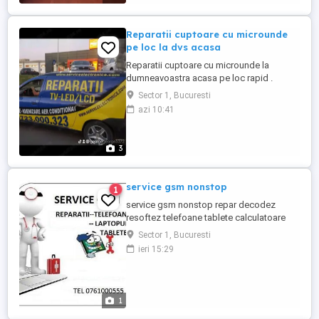
Reparatii cuptoare cu microunde
pe loc la dvs acasa
Reparatii cuptoare cu microunde la
dumneavoastra acasa pe loc rapid .
Calitate Garantie
Sector 1, Bucuresti
azi 10:41
3
service gsm nonstop
1
service gsm nonstop repar decodez
resoftez telefoane tablete calculatoare
laptopuri .Ce trebuie sa stit sunt persoana
Sector 1, Bucuresti
fizica lucrez la domiciliu REPARATIA SE
ieri 15:29
FACE PE LOC IN FATA DUMNEAVOASTRA
1