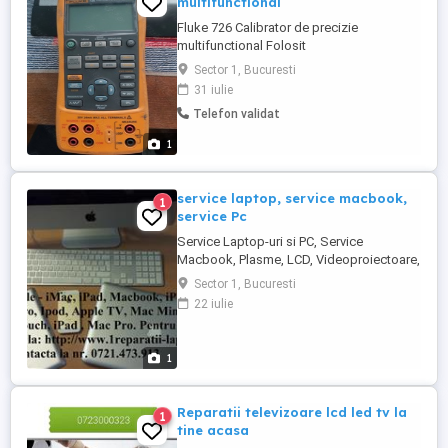
multifunctional
Fluke 726 Calibrator de precizie
multifunctional Folosit
Sector 1, Bucuresti
31 iulie
Telefon validat
1
service laptop, service macbook,
1
service Pc
Service Laptop-uri si PC, Service
Macbook, Plasme, LCD, Videoproiectoare,
Aparatura Medicala, Aparatura audio-
Sector 1, Bucuresti
video profesionala. Probleme cu
22 iulie
Laptopul,PC sau Macbook-ul? Nu stii la
cine sa apelezi? Apeleaza-ne cu toata
increderea! 0721 473 913 Noi suntem
1
solutia! Reparam si decodam, orice marca
si model ...
Reparatii televizoare lcd led tv la
1
tine acasa