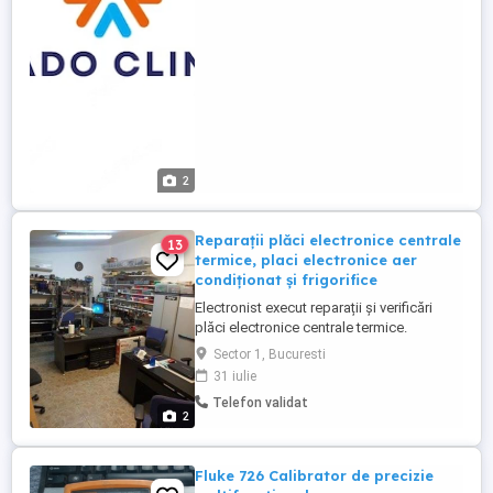
Actitivatea include diagnosticarea și
repararea ...
2
Reparații plăci electronice centrale
13
termice, placi electronice aer
condiționat și frigorifice
Electronist execut reparații și verificări
plăci electronice centrale termice.
Verificările și reparațiile se execută de
Sector 1, Bucuresti
regulă pe loc, în cadrul laboratorului
31 iulie
electrotehnică, unde dețin standuri de
Telefon validat
probe pentru majoritatea macilor de
2
plăcilor de centrale: Viessmann, Vaillant,
Junkers, Bosch, Buderus, ...
Fluke 726 Calibrator de precizie