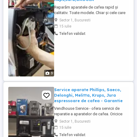
Reparăm aparatele de cafea rapid și
calitativ. Toate modele. Chiar și cele care
au fost deja casate. Suntem specializați în
Sector 1, Bucuresti
reparația și mentenanța aparatelor de
15 iulie
cafea de uz casnic și business(HoReCa).
Telefon validat
Fiind specialiști cu o îndelungată
experiență în domeniul dat, o să vă
asistăm prin întregul proces ...
3
Service aparate Phillips, Saeco,
Delonghi, Melitta, Krups, Jura
espressoare de cafea - Garantie
Vendhouse Service - ofera servicii de
reparatie a aparatelor de cafea. Oricice
Brand si model. Garantie la lucrarile
Sector 1, Bucuresti
efectuate si la piesele schimbate. Adresa
15 iulie
Noastra. str. Trifești 9, București, Sector 1
Telefon validat
--- Luni - Vineri 09.00 - 18-00 Sâmbătă