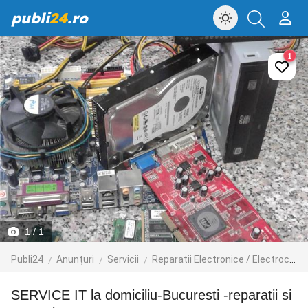
publi
24
.ro
1
1
/ 1
Publi24
Anunțuri
Servicii
Reparatii Electronice / Electrocasnice / PC
SERVICE IT la domiciliu-Bucuresti -reparatii si