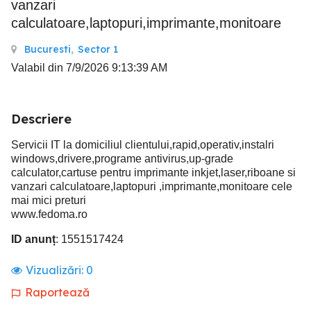
vanzari
calculatoare,laptopuri,imprimante,monitoare
Bucuresti
,
Sector 1
Valabil din 7/9/2026 9:13:39 AM
Descriere
Servicii IT la domiciliul clientului,rapid,operativ,instalri
windows,drivere,programe antivirus,up-grade
calculator,cartuse pentru imprimante inkjet,laser,riboane si
vanzari calculatoare,laptopuri ,imprimante,monitoare cele
mai mici preturi
www.fedoma.ro
ID anunț
: 1551517424
Vizualizări:
0
Raportează