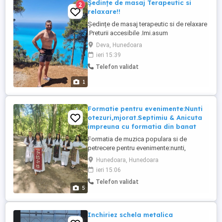
Ședințe de masaj Terapeutic si
2
relaxare!!
Ședințe de masaj terapeutic si de relaxare
.Preturii accesibile .Imi.asum
responsabilitatea in ceea ce fac ,!!. Aștept
Deva, Hunedoara
cu drag mesajele dvs sau detalii la nr!!Rog
ieri 15:39
seriozitate!! Va aștept cu drag!!Experienta
Telefon validat
in domeniu!! Masaj cervical ,masajul
spatelui ,cervicodorsal ,full bady cât si
1
dupa operati fracturi ...
Formatie pentru evenimente:Nunti
otezuri,mjorat.Septimiu & Anicuta
impreuna cu formatia din banat
Formatia de muzica populara si de
petrecere pentru evenimente:nunti,
botezuri si majorate. Formatia este
Hunedoara, Hunedoara
compusa din doi solisti: Septimiu Onea
ieri 15:06
,solist din ardeal impreuna cu Anicuta
Telefon validat
Popovici solista din banat , doi
5
saxafonisti, acordeon , orga si Dj pentru
muzica usoara. Ne puteti urmarii o parte ...
Inchiriez schela metalica