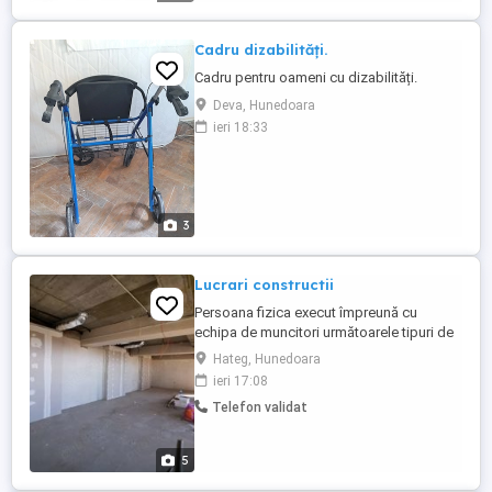
Cadru dizabilități.
Cadru pentru oameni cu dizabilități.
Deva, Hunedoara
ieri 18:33
3
Lucrari constructii
Persoana fizica execut împreună cu
echipa de muncitori următoarele tipuri de
lucrări cu preponderenta în zona
Hateg, Hunedoara
Hunedoara,Caras,Timiș,Alba-
ieri 17:08
structuri(cofraje,armături,turnare
Telefon validat
beton),termosistem fațade, finisaje
interioare(glet,zugrăveli, faianta-
gresie,rigips,montaj
5
parchet,etc).Disponibilitate în orice ...