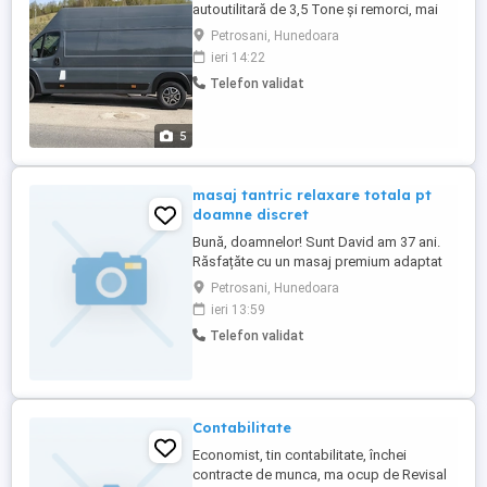
autoutilitară de 3,5 Tone și remorci, mai
multe detalii la telefon- , fără mesaje, doar
Petrosani, Hunedoara
apel telefonic.
ieri 14:22
Telefon validat
5
masaj tantric relaxare totala pt
doamne discret
Bună, doamnelor! Sunt David am 37 ani.
Răsfațăte cu un masaj premium adaptat
dorințelor tale de la relaxare totală cu
Petrosani, Hunedoara
uleiuri calde, până la momente pasionale
ieri 13:59
intense, cu focus pe plăcerea ta. Masaj
Telefon validat
tantric complet. Companie FOARTE
DISCRETĂ și atentă la detalii. Totul în
limita dorințelor tale Dacă ...
Contabilitate
Economist, tin contabilitate, închei
contracte de munca, ma ocup de Revisal