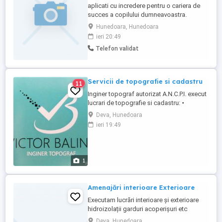
aplicati cu incredere pentru o cariera de
succes a copilului dumneavoastra.
Hunedoara, Hunedoara
ieri 20:49
Telefon validat
Servicii de topografie si cadastru
11
Inginer topograf autorizat A.N.C.P.I. execut
lucrari de topografie si cadastru: •
Documentatii cadastrale in vederea
Deva, Hunedoara
inscrierii in carte funciara a imobilelor
ieri 19:49
(case, terenuri intravilane si extravilane) de
pe titlu de proprietate sau sentinta
judecatoreasca; • Trasarea si
materializarea limitelor de ...
1
Amenajări interioare Exterioare
Executam lucrări interioare și exterioare
hidroizolații garduri acoperișuri etc
Deva, Hunedoara