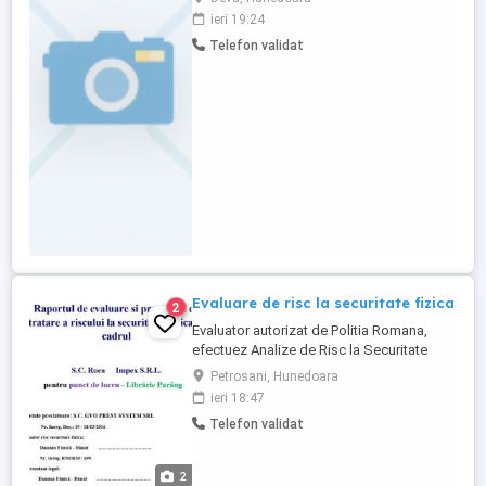
ieri 19:24
Telefon validat
Evaluare de risc la securitate fizica
2
Evaluator autorizat de Politia Romana,
efectuez Analize de Risc la Securitate
Fizica. Pozitia 695 in Registrul Evaluatorilor
Petrosani, Hunedoara
de Risc la Securitate Fizica. Pret estimativ
ieri 18:47
400 lei.
Telefon validat
2