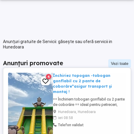
Anunțuri gratuite de Servicii: găsește sau oferă servicii in
Hunedoara
Anunțuri promovate
Vezi toate
Închiriez topogan -tobogan
4
gonflabil cu 2 pante de
coborâre*asigur transport și
montaj !
== Închiriem tobogan gonflabil cu 2 pante
de coborâre == ideal pentru petreceri,
aniversări și evenimente == distracție la
Hunedoara, Hunedoara
maxim pentru copii tarife: 500 lei (luni-joi )
ieri 08:58
550 lei ( in weekend ) ** ne deplasăm pe
Telefon validat
orice distanță == transformă orice
eveniment într-o experiență de neuitat! ==