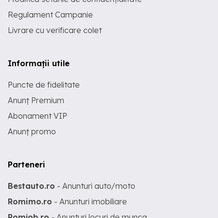
Regulament Campanie
Livrare cu verificare colet
Informații utile
Puncte de fidelitate
Anunț Premium
Abonament VIP
Anunț promo
Parteneri
Bestauto.ro
- Anunturi auto/moto
Romimo.ro
- Anunturi imobiliare
Romjob.ro
- Anunturi locuri de munca