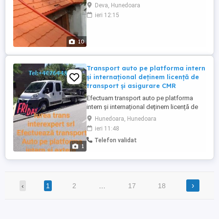
proiectare și consultanță până la execuție
Deva, Hunedoara
și întreținere. Cu o vastă experiență în
ieri 12:15
domeniu și o echipă de profesioniști
dedicați, suntem alegerea perfectă pentru
transformarea spațiului tău într-o oază de
10
confort și ...
Transport auto pe platforma intern
și internațional deținem licență de
transport și asigurare CMR
Efectuam transport auto pe platforma
intern și internațional deținem licență de
transport și asigurare CMR.Romania,
Hunedoara, Hunedoara
Austria, Germania
ieri 11:48
Telefon validat
1
›
‹
1
2
…
17
18