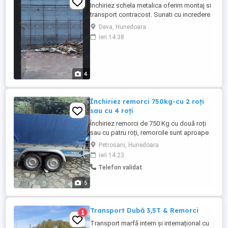
Inchiriez schela metalica oferim montaj si
transport contracost. Sunati cu incredere
la ori ce ora. Pret negociabil. Executam si
Deva, Hunedoara
lucrari de interior exterior.
ieri 14:38
4
Închiriez remorci 750kg-cu 2 roți
sau cu 4 roți
Închiriez remorci de 750 Kg cu două roți
sau cu patru roți, remorcile sunt aproape
noi, prețul este 100 lei pe zi, remorcile se
Petrosani, Hunedoara
preia din zona orașului Petroșani,mai
ieri 14:23
multe detalii la telefon - , nu răspund la
Telefon validat
mesaje doar la apel telefonic.
5
Transport Dubă 3,5T & Remorci
1
Transport marfă intern și internațional cu