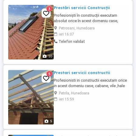
Prestări servicii Construcții
3
Profesioniști în construcții executam
absolut orice în acest domeniu case,
cabane, vile, hale industriale, blocuri,
Petrosani, Hunedoara
spatii comerciale, birouri, garduri, pavaj,
ieri 16:07
porți, balustrade, filigorii, terase, zone
Telefon validat
verzi, garaje, amenajări interioare
exterioare, acoperișuri, hidroizolații,
termoizolatii, consultanta ...
10
Prestari servicii constructii
5
Profesionisti in constructii executam orice
in acest domeniu case, cabane, vile ,hale
industriale,filigorii,terase,zone verzi
Petrila, Hunedoara
,amenajari int.exterioare,garaje,garduri,
ieri 15:59
pavaj, porți, balustrade, zone verzi,
consultanta în domeniu, trasare teren, cu
materialul nostru sau al clientului la rosu
sau la cheie ...
5