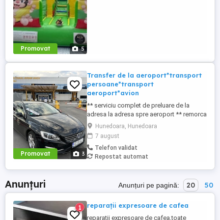
locație: ...
Promovat
5
Transfer de la aeroport*transport
persoane*transport
aeroport*avion
** serviciu complet de preluare de la
adresa la adresa spre aeroport ** remorca
pentru bagaje ( daca este cazul ) **
Hunedoara, Hunedoara
plecare din orașul Hunedoara
7 august
Telefon validat
Promovat
3
Repostat automat
Anunțuri
20
50
Anunțuri pe pagină:
reparații expresoare de cafea
1
reparații expresoare de cafea,toate