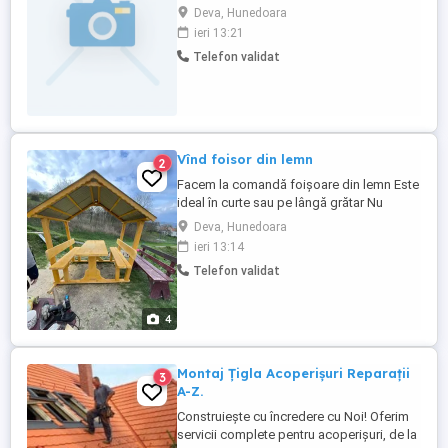
pentru societăți aflate pe raza municipiului
Deva, Hunedoara
Deva si în apropiere. Tariful va fi în funcție
ieri 13:21
de activitatea societății
Telefon validat
Vînd foisor din lemn
2
Facem la comandă foișoare din lemn Este
ideal în curte sau pe lângă grătar Nu
necesită placă de beton puteți să-l puneți
Deva, Hunedoara
oriunde doriți dumneavoastră Este de
ieri 13:14
6locuri este estetic și ideal în curte
Telefon validat
Contactați-ne la telefon
4
Montaj Țigla Acoperișuri Reparații
3
A-Z.
Construiește cu încredere cu Noi! Oferim
servicii complete pentru acoperișuri, de la