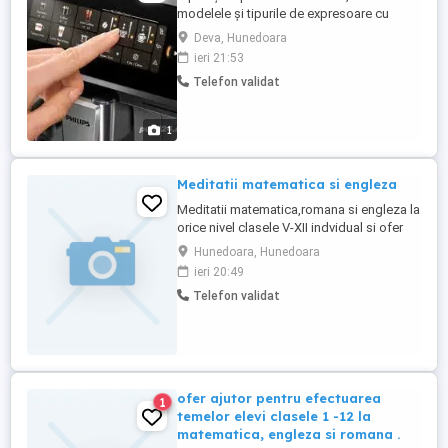
modelele și tipurile de expresoare cu
promptitudine
Deva, Hunedoara
ieri 21:53
Telefon validat
1
Meditatii matematica si engleza
Meditatii matematica,romana si engleza la
orice nivel clasele V-XII indvidual si ofer
ajutor la efectuarea corecta a temelor Ofer
Hunedoara, Hunedoara
pregatire pentru ocuparea postului de
ieri 20:49
"agent operator penitenciare" (teste grila)
Telefon validat
Meditez limba engleza si gramatica limbii
romane pentru "Academia de
Politie","Scoala ...
ofer ajutor pentru efectuarea
1
temelor elevi clasele 1 -12 la
matematica, engleza si romana .