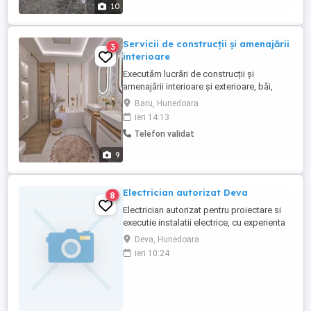
colaboratorii
10
Servicii de construcții și amenajării
3
interioare
Executăm lucrări de construcții și
amenajării interioare și exterioare, băi,
instalați sanitare, instalați electrice, gresie,
Baru, Hunedoara
faianță parchet,garduri, construcții la roșu
ieri 14:13
sau la cheie cu materialele noastre s-au
Telefon validat
ale clientului pt.programari sunați ne mai
din timp pentru a vă putea onora
9
lucrările,ne ...
Electrician autorizat Deva
8
Electrician autorizat pentru proiectare si
executie instalatii electrice, cu experienta
in domeniul electric, execut, repar, modific
Deva, Hunedoara
si modernizez instalatii electrice la sedii
ieri 10:24
comerciale sau locuinte private. Verificari
si masuratori PRAM.