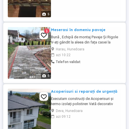
consultanta în domeniu, trasare teren, cu
materialul nostru sau al clientului la rosu
sau la cheie ...
5
Meserasi în domeniu pavaje
1
Bună , Echipă de montaj Pavaje Și Rigole
V-ați gândit la aleea din fața casei la
curtea dumneavoastră ?și doriți sa faceți
Harau, Hunedoara
o schimbare? Noi venim cu soluția Echipă
azi 10:22
unită și serioasă montăm pavaj , la un preț
Telefon validat
avantajos ! Pentru mai multe detalii nu
ezitați să ne contactați și în privat și nu ve-
ți ...
5
Acoperisuri si reparați de urgență
Executam construcți de Acoperisuri și
termo izolați polistiren Vată decorativ
.Tencuieli Lavabile.etc... Sisteme
Deva, Hunedoara
complete dulgherie Mansardari Terase
azi 09:12
foișoare Asteria ale Montaj invelitoare
Țigla Metalica Țigla ceramica Sisteme