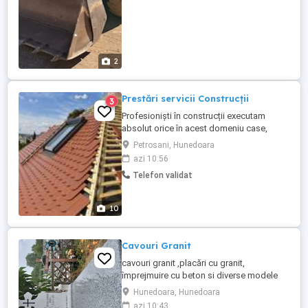
2
Prestări servicii Construcții
3
Profesioniști în construcții executam
absolut orice în acest domeniu case,
cabane, vile, hale industriale, blocuri,
Petrosani, Hunedoara
spatii comerciale, birouri, garduri, pavaj,
azi 10:56
porți, balustrade, filigorii, terase, zone
Telefon validat
verzi, garaje, amenajări interioare
exterioare, acoperișuri, hidroizolații,
termoizolatii, consultanta ...
10
Cavouri Granit
cavouri granit ,placări cu granit,
împrejmuire cu beton si diverse modele
de cruci Marmura.. Pentru detalii la telefon
Hunedoara, Hunedoara
azi 10:43