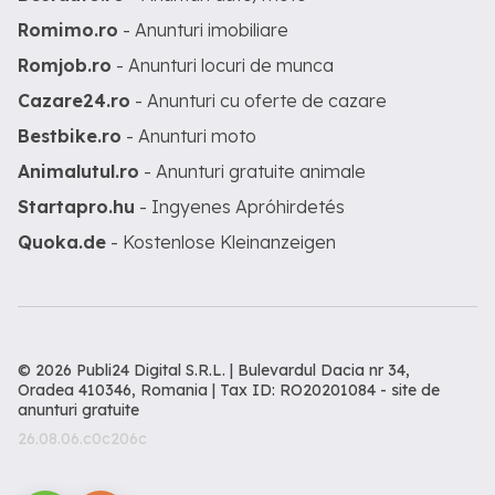
Romimo.ro
- Anunturi imobiliare
Romjob.ro
- Anunturi locuri de munca
Cazare24.ro
- Anunturi cu oferte de cazare
Bestbike.ro
- Anunturi moto
Animalutul.ro
- Anunturi gratuite animale
Startapro.hu
- Ingyenes Apróhirdetés
Quoka.de
- Kostenlose Kleinanzeigen
© 2026 Publi24 Digital S.R.L. | Bulevardul Dacia nr 34,
Oradea 410346, Romania | Tax ID: RO20201084 -
site de
anunturi gratuite
26.08.06.c0c206c