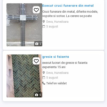
Execut cruci funerare din metal
Cruci funerare din metal, diferite modele,
vopsite si scrise. La cerere se poate
asigura si montare contra cost. Preturile
Deva, Hunedoara
sant in functie de modelul crucii, incepand
5 august
de la 300 lei.
1
gresie si faianta
execut lucrari de gresie si faianta
experienta 15 ani
Deva, Hunedoara
5 august
Telefon validat
5