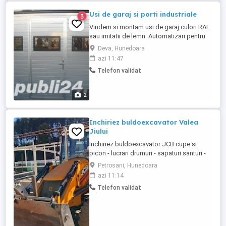
Usi de garaj si porti industriale
3
Vindem si montam usi de garaj culori RAL
sau imitatii de lemn. Automatizari pentru
usi si porti Asiguram service in garantie si
Deva, Hunedoara
post garantie. Va asteptam cu placere in
azi 11:47
magazinul de prezentare Usi si Ferestre
Telefon validat
din Deva, str. M Viteazul, bl. 40, parter.
PENTRU MAI MULTE INFORMATII, VA ROG
SA VIZUALIZATI ...
2
Inchiriez buldoexcavator Valea
Jiului
Inchiriez buldoexcavator JCB cupe si
picon - lucrari drumuri - sapaturi santuri -
demolari - lucrari de decopertare teren,
Petrosani, Hunedoara
terasari si nivelari teren - executii de
azi 11:14
drumuri si platforme - orice lucrari posibile
Telefon validat