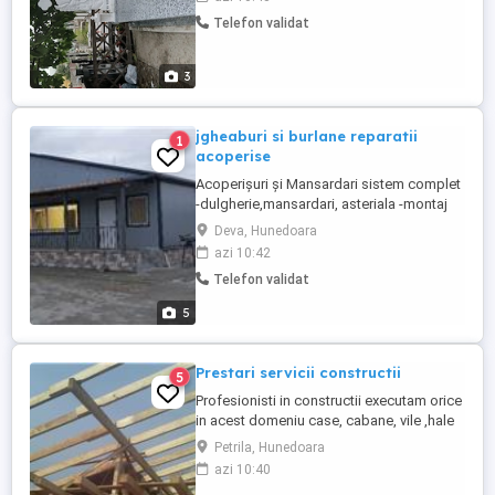
Telefon validat
3
jgheaburi si burlane reparatii
1
acoperise
Acoperișuri și Mansardari sistem complet
-dulgherie,mansardari, asteriala -montaj
acoperis tigla metalica Montaj invelitori
Deva, Hunedoara
țiglă ceramica -reparatii acoperis tigla
azi 10:42
ceramica metalica -montaj tabla cutata -
Telefon validat
montaj tabla faltuita -foisoare si terase -
lambriu sageac -montaj alte tipuri de
5
invelitori ...
Prestari servicii constructii
5
Profesionisti in constructii executam orice
in acest domeniu case, cabane, vile ,hale
industriale,filigorii,terase,zone verzi
Petrila, Hunedoara
,amenajari int.exterioare,garaje,garduri,
azi 10:40
pavaj, porți, balustrade, zone verzi,