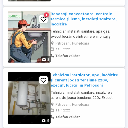
Petroșani și imprejurimi. Raspund dacă ...
Reparați convectoare, centrale
1
termice și lemn, instalați sanitare,
încălzire
Tehnician instalati sanitare, apa gaz,
execut lucrări de întreținere, montaj și
reparați pe centrale termice, boilere,
Petrosani, Hunedoara
cazane. Răspund și la intervenție în zile de
azi 12:22
sărbătoare!
Telefon validat
2
Tehnician instalator, apa, încălzire
și curent joasa tensiune 220v,
execut, lucrări în Petrosani
Tehnician instalati sanitare, încălzire si
curent de joasa tensiune, 220v. Execut
lucrări de montaj, modificări și reparați ct.,
Petrosani, Hunedoara
cazane, aragaze, convectoare pe gaz,
azi 12:22
cuptoare, panouri solare, in zona Petrila,
Telefon validat
Petroșani,
5