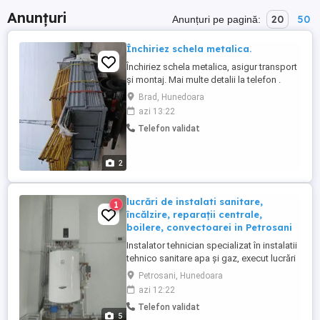
Anunțuri
20
50
Anunțuri pe pagină:
Închiriez schela metalica.
Închiriez schela metalica, asigur transport
și montaj. Mai multe detalii la telefon .
Brad, Hunedoara
azi 13:22
Telefon validat
2
lucrări de instalati sanitare,
1
încălzire, reparații centrale,
boilere, convectoarei in Petrosani
Instalator tehnician specializat în instalatii
tehnico sanitare apa și gaz, execut lucrări
de instalati sanitare, încălzire si reparați
Petrosani, Hunedoara
centrale, in special marca ariston, ferroli și
azi 12:22
alte mărci,.. boilere,convectoare pe gaz,
Telefon validat
cuptoare, aragaze, automatizari; în
5