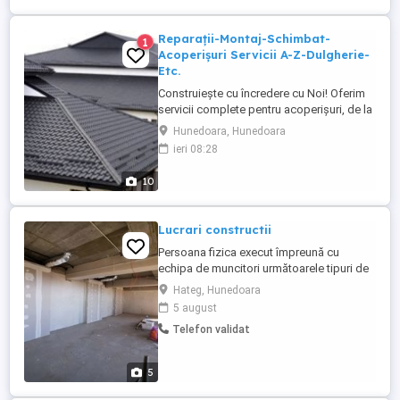
Reparații-Montaj-Schimbat-
1
Acoperișuri Servicii A-Z-Dulgherie-
Etc.
Construiește cu încredere cu Noi! Oferim
servicii complete pentru acoperișuri, de la
proiectare și consultanță până la execuție
Hunedoara, Hunedoara
și întreținere. Cu o vastă experiență în
ieri 08:28
domeniu și o echipă de profesioniști
dedicați, suntem alegerea perfectă pentru
10
transformarea spațiului tău într-o oază de
confort și ...
Lucrari constructii
Persoana fizica execut împreună cu
echipa de muncitori următoarele tipuri de
lucrări cu preponderenta în zona
Hateg, Hunedoara
Hunedoara,Caras,Timiș,Alba-
5 august
structuri(cofraje,armături,turnare
Telefon validat
beton),termosistem fațade, finisaje
interioare(glet,zugrăveli, faianta-
gresie,rigips,montaj
5
parchet,etc).Disponibilitate în orice ...