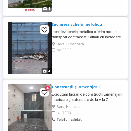
pluviale jgheaburi burlane Remedieri
infiltrați acoperisuri Vopsiri acoperisuri ...
1
Inchiriez schela metalica
Inchiriez schela metalica oferim montaj si
transport contracost. Sunati cu incredere
la ori ce ora. Pret negociabil. Executam si
Deva, Hunedoara
lucrari de interior exterior.
azi 09:00
4
Construcții și amenajării
4
Executăm lucrări de construcții ,amenajării
interioare și exterioare de la A la Z
,gresie,faianță,instalații sanitare și
Baru, Hunedoara
electrice până la cheie cu materialele
ieri 14:15
noastre s-au ale clientului, pentru mai
Telefon validat
multe detalii apelați Nr. ne deplasăm
oriunde este nevoie,acceptăm și