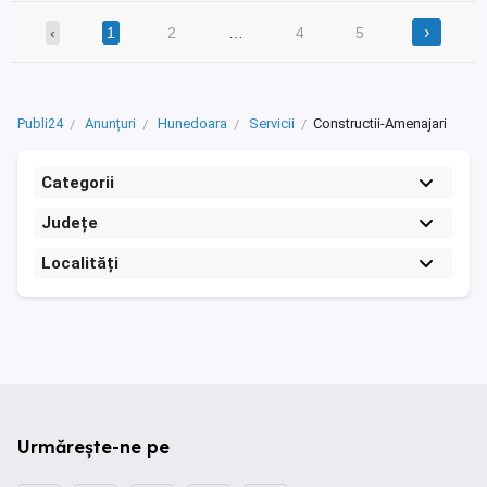
›
‹
1
2
…
4
5
Publi24
Anunțuri
Hunedoara
Servicii
Constructii-Amenajari
Categorii
Județe
Localități
Urmărește-ne pe