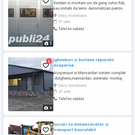
Vindem si montam usi de garaj culori RAL
sau imitatii de lemn. Automatizari pentru
usi si porti Asiguram service in garantie si
Deva, Hunedoara
post garantie. Va asteptam cu placere in
31 iulie
magazinul de prezentare Usi si Ferestre
Telefon validat
din Deva, str. M Viteazul, bl. 40, parter.
PENTRU MAI MULTE INFORMATII, VA ROG
SA VIZUALIZATI ...
2
jgheaburi si burlane reparatii
1
acoperise
Acoperișuri și Mansardari sistem complet
-dulgherie,mansardari, asteriala -montaj
acoperis tigla metalica Montaj invelitori
Deva, Hunedoara
țiglă ceramica -reparatii acoperis tigla
31 iulie
ceramica metalica -montaj tabla cutata -
Telefon validat
montaj tabla faltuita -foisoare si terase -
lambriu sageac -montaj alte tipuri de
5
invelitori ...
lucrari cu miniexcavator si
transport basculabil