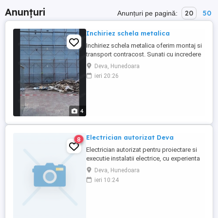
Anunțuri
20
50
Anunțuri pe pagină:
Inchiriez schela metalica
Inchiriez schela metalica oferim montaj si
transport contracost. Sunati cu incredere
la ori ce ora. Pret negociabil. Executam si
Deva, Hunedoara
lucrari de interior exterior.
ieri 20:26
4
Electrician autorizat Deva
8
Electrician autorizat pentru proiectare si
executie instalatii electrice, cu experienta
in domeniul electric, execut, repar, modific
Deva, Hunedoara
si modernizez instalatii electrice la sedii
ieri 10:24
comerciale sau locuinte private. Verificari
si masuratori PRAM.