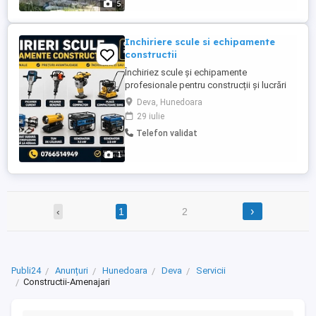
5
complete ,suprafețe mansardabile
locuibile ...
Inchiriere scule si echipamente
constructii
Închiriez scule și echipamente
profesionale pentru construcții și lucrări
edilitare: - Ciocan rotopercutor mare -
Deva, Hunedoara
aparat spălat presiune pe benzină 220
29 iulie
bari -moto pompa cu furtun 5m. 10m -
Telefon validat
Picamer electric - Picamer pe benzină -
Mai compactor - Placă compactoare 50
1
kg - Roabă 4x4 pe benzină - Schelă ...
›
‹
1
2
Publi24
Anunțuri
Hunedoara
Deva
Servicii
Constructii-Amenajari