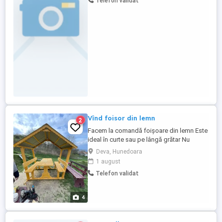
Telefon validat
Vînd foisor din lemn
2
Facem la comandă foișoare din lemn Este
ideal în curte sau pe lângă grătar Nu
necesită placă de beton puteți să-l puneți
Deva, Hunedoara
oriunde doriți dumneavoastră Este de
1 august
6locuri este estetic și ideal în curte
Telefon validat
Contactați-ne la telefon
4