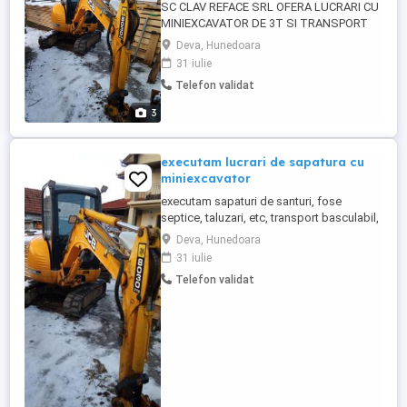
SC CLAV REFACE SRL OFERA LUCRARI CU
MINIEXCAVATOR DE 3T SI TRANSPORT
CU BASCULANTA -santuri, fundatii,
Deva, Hunedoara
terasari,canalizare,curent, fose septice -
31 iulie
lucrari de spargere a betonului cu piconul
Telefon validat
-scoaterea radacinilor -gropi cu burghiu
pentru stalpi si pomi -transport cu bena
3
de 4,4/2.2m basculabila : nisip, ...
executam lucrari de sapatura cu
miniexcavator
executam sapaturi de santuri, fose
septice, taluzari, etc, transport basculabil,
Inchirieri de utilaj cu deservent.
Deva, Hunedoara
31 iulie
Telefon validat