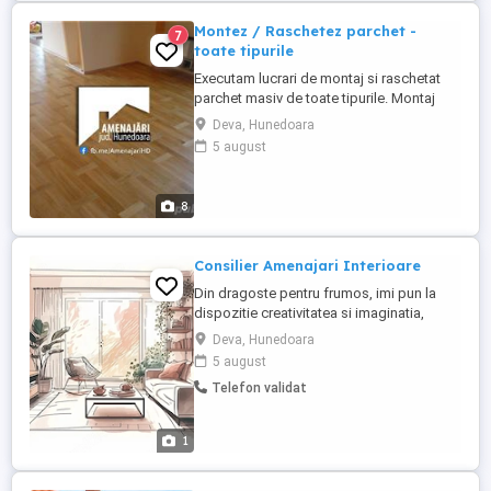
Montez / Raschetez parchet -
7
toate tipurile
Executam lucrari de montaj si raschetat
parchet masiv de toate tipurile. Montaj
parchet laminat, stratificat, lambriuri.
Deva, Hunedoara
Oferim consultanta in vederea
5 august
achizitionarii de materiale necesare
lucrarii. Cel mai bun raport calitate/pret!
Contact: fb.me/AmenajariHD
8
Consilier Amenajari Interioare
Din dragoste pentru frumos, imi pun la
dispozitie creativitatea si imaginatia,
pentru a te ajuta sa transformi o casa intr
Deva, Hunedoara
o locuinta, Casa, dulce casa! Pretul afisat
5 august
este per consultatie. Sursa foto:
Telefon validat
dreamstime
1