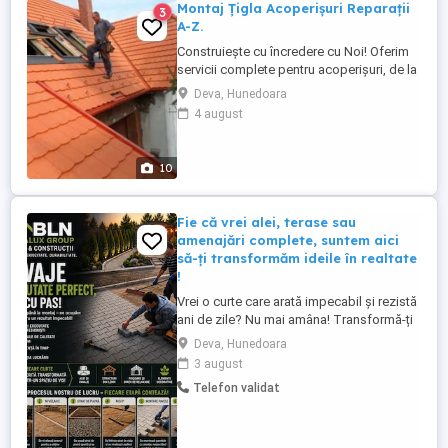
Montaj Țigla Acoperișuri Reparații
3
A-Z.
Construiește cu încredere cu Noi! Oferim
servicii complete pentru acoperișuri, de la
proiectare și consultanță până la execuție
Deva, Hunedoara
și întreținere. Cu o vastă experiență în
4 august
domeniu și o echipă de profesioniști
dedicați, suntem alegerea perfectă pentru
transformarea spațiului tău într-o oază de
10
confort și ...
Fie că vrei alei, terase sau
amenajări complete, suntem aici
să-ți transformăm ideile în realtate
!
Vrei o curte care arată impecabil și rezistă
ani de zile? Nu mai amâna! Transformă-ți
curtea într-un spațiu modern și durabil! La
Deva, Hunedoara
BLN Ralux Group, realizăm pavaje
3 august
impecabile, pas cu pas de la săpătură
Telefon validat
până la montaj final. Ne ocupăm de tot,
astfel încât tu să te bucuri de un rezultat
perfect! ...