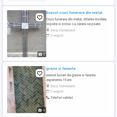
Execut cruci funerare din metal
Cruci funerare din metal, diferite modele,
vopsite si scrise. La cerere se poate
asigura si montare contra cost. Preturile
Deva, Hunedoara
sant in functie de modelul crucii, incepand
5 august
de la 300 lei.
1
gresie si faianta
execut lucrari de gresie si faianta
experienta 15 ani
Deva, Hunedoara
5 august
Telefon validat
5