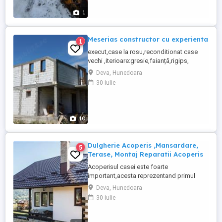
1
Meserias constructor cu experienta
1
execut,case la rosu,reconditionat case
vechi ,iterioare:gresie,faianță,rigips,
parchet,glet+zugrăvit
Deva, Hunedoara
,exterior;termoizolație,pavaj,acoperiș
30 iulie
10
Dulgherie Acoperis ,Mansardare,
5
Terase, Montaj Reparatii Acoperis
Acoperisul casei este foarte
important,acesta reprezentand primul
element de aparare impotriva capriciilor
Deva, Hunedoara
naturii. Este necesar ca acoperisul sa fie
30 iulie
montat de catre o echipa formata de
profesionisti in domeniu. Suntem o firma
specializata in siteme de acoperisuri