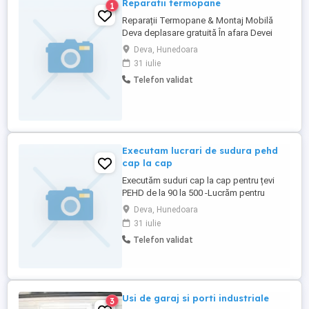
Reparatii termopane
1
Reparații Termopane & Montaj Mobilă
Deva deplasare gratuită În afara Devei
contra cost Termopane Reglaj + ungere
Deva, Hunedoara
geam uşă: 50 60 lei Schimb mâner: 40 50
31 iulie
lei Schimb balama: 50 70 lei Schimb
Telefon validat
garnituri: 12 20 lei metru Etanșări eliminare
curent: 40 60 lei
Executam lucrari de sudura pehd
cap la cap
Executăm suduri cap la cap pentru țevi
PEHD de la 90 la 500 -Lucrăm pentru
instalații de alimentare cu apa -Deținem
Deva, Hunedoara
utilaje pentru lucrări complete excavatoare
31 iulie
-Ne deplasăm în diferite județe -Putem
Telefon validat
realiza și montaj complet: săpătură,
montaj conducte și astupare. -Executăm și
suduri electrofuziune Contactați-ne ...
Usi de garaj si porti industriale
3