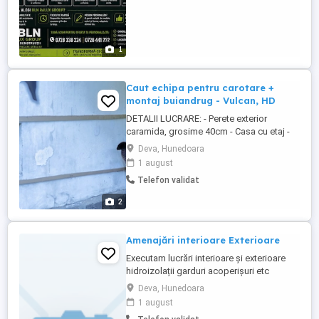
1
Caut echipa pentru carotare +
montaj buiandrug - Vulcan, HD
DETALII LUCRARE: - Perete exterior
caramida, grosime 40cm - Casa cu etaj -
Gol de facut: 200cm lungime x 60cm
Deva, Hunedoara
inaltime - Necesita buiandrug DUBLU
1 august
BETON pentru toata latimea de 40cm -
Telefon validat
Lungime buiandrug: 280cm cu rezemare
40cm CE VREAU INCLUS IN PRET: 1.
2
Susținere provizorie etaj 2. Spargere
perete + evacuare ...
Amenajări interioare Exterioare
Executam lucrări interioare și exterioare
hidroizolații garduri acoperișuri etc
Deva, Hunedoara
1 august