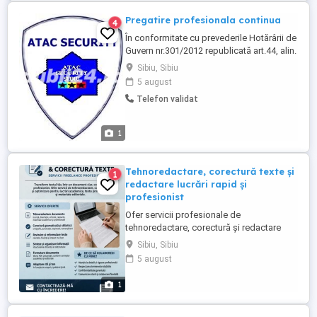
Pregatire profesionala continua
4
În conformitate cu prevederile Hotărârii de
Guvern nr.301/2012 republicată art.44, alin.
4, fiecare conducător de societate
Sibiu, Sibiu
comercială, institu?ie publică sau
5 august
societate de pază este obligată sub
Telefon validat
sanc?ionarea contraven?ională să asigure
printr-o societate autorizată în domeniul
pregătirii ?i formării ...
1
Tehnoredactare, corectură texte și
1
redactare lucrări rapid și
profesionist
Ofer servicii profesionale de
tehnoredactare, corectură și redactare
texte pentru studenți, profesori sau
Sibiu, Sibiu
persoane care au nevoie de documente
5 august
bine realizate. Corectură gramaticală,
ortografică și stilistică Tehnoredactare
1
lucrări (licență, disertație, referate,
articole) Aranjare în format Word ...