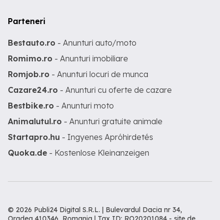
Parteneri
Bestauto.ro
- Anunturi auto/moto
Romimo.ro
- Anunturi imobiliare
Romjob.ro
- Anunturi locuri de munca
Cazare24.ro
- Anunturi cu oferte de cazare
Bestbike.ro
- Anunturi moto
Animalutul.ro
- Anunturi gratuite animale
Startapro.hu
- Ingyenes Apróhirdetés
Quoka.de
- Kostenlose Kleinanzeigen
© 2026 Publi24 Digital S.R.L. | Bulevardul Dacia nr 34,
Oradea 410346, Romania | Tax ID: RO20201084 -
site de