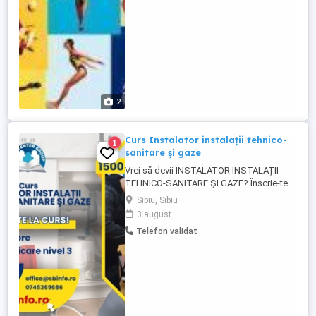
întîi ...
2
Curs Instalator instalații tehnico-
1
sanitare și gaze
Vrei să devii INSTALATOR INSTALAȚII
TEHNICO-SANITARE ȘI GAZE? Înscrie-te
ACUM la cursul nostru acreditat și
Sibiu, Sibiu
dezvoltă-ți abilitățile într-un domeniu cu
3 august
viitor! 720 ore de pregătire Teorie online
Telefon validat
sau la sala de curs din Sibiu O șansă reală
pentru un loc de muncă bine plătit și
căutat! Preț redus: 1500 ...