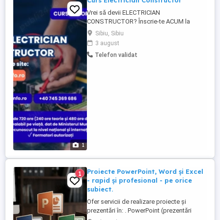
Curs Electrician Constructor
Vrei să devii ELECTRICIAN
CONSTRUCTOR? Înscrie-te ACUM la
cursul nostru acreditat și dezvoltă-ți
Sibiu, Sibiu
abilitățile într-un domeniu cu viitor! Data
3 august
începerii: vezi oferta publica Teorie online
Telefon validat
sau la sala de curs din Sibiu O șansă reală
pentru un loc de muncă bine plătit și
căutat! Preț: vezi oferta publica ...
1
Proiecte PowerPoint, Word și Excel
1
- rapid și profesional - pe orice
subiect.
Ofer servicii de realizare proiecte și
prezentări în: . PowerPoint (prezentări
moderne, design atractiv) . Word (referate,