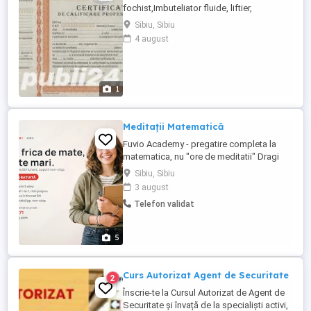
fochist,Imbuteliator fluide, liftier,
Macaragiu, Masinist pod rulant, Operator
Sibiu, Sibiu
umplere GPL, Stivuitorist, Mecanic trolist
4 august
telescaune, instalatii transport pe cablu -
Zidar, Zugrav, Tamplar- Dulgher-Parchetar,
Fierar betonist,Mozaicar- faiantar,
Vopsitor industrial, ...
1
Meditații Matematică
Fuvio Academy - pregatire completa la
matematica, nu "ore de meditatii" Dragi
parinti, daca va doriti ca matematica sa
Sibiu, Sibiu
devina din sursa de stres un punct forte, la
3 august
Fuvio copilul intra intr-un sistem complet
Telefon validat
de pregatire, gandit pe rezultate si liniste -
pentru el si pentru dumneavoastra. Alegeti
formatul ...
5
Curs Autorizat Agent de Securitate
2
Înscrie-te la Cursul Autorizat de Agent de
Securitate și învață de la specialiști activi,