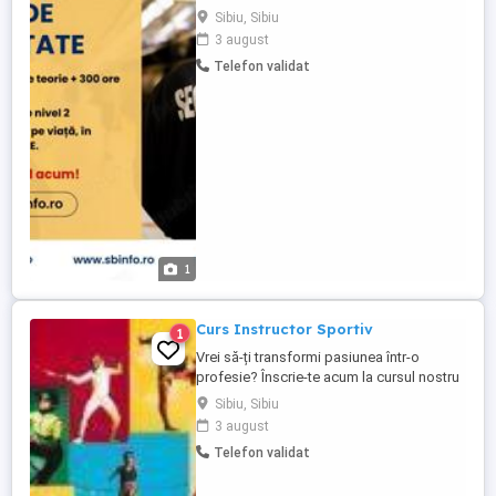
cu experiență bogată în domeniu. - 360 de
Sibiu, Sibiu
ore (60 ore de teorie online sau la sala de
3 august
curs și 300 de ore de practică, timp de 45
Telefon validat
de zile) - Certificat de calificare valabil de
viață, eliberat de Ministerul Muncii, ...
1
Curs Instructor Sportiv
1
Vrei să-ți transformi pasiunea într-o
profesie? Înscrie-te acum la cursul nostru
de Instructor Sportiv și bucură-te de un
Sibiu, Sibiu
Certificat de absolvire valabil pe viață,
3 august
eliberat de Ministerul Muncii și Ministerul
Telefon validat
Educației. Pentru a putea să-i înveți pe alții
un sport este legal și corect să devii mai