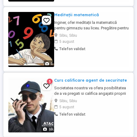
Meditații matematică
Inginer, ofer meditații la matematică
pentru gimnaziu sau liceu. Pregătire pentru
Evaluarea Națională, Bacalaureat, admitere
Sibiu, Sibiu
la facultate, online sau la domiciliul meu.
5 august
Telefon validat
1
Curs calificare agent de securitate
5
Societatea noastra va ofera posibilitatea
de a va pregati si califica angajatii proprii
in ocupatia agent de securitate, garda de
Sibiu, Sibiu
corp, agent interventie, transport valori,
5 august
dispecer etc. Forma de pregatire este
Telefon validat
corespunzatoare si specifica activitatilor
cerute de beneficiari. Cursul este
structurat ...
10