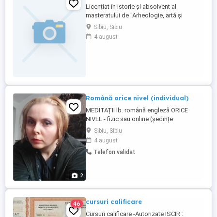
Licențiat în istorie și absolvent al
masteratului de "Arheologie, artă și
civilizație antică", ofer meditații la istorie
Sibiu, Sibiu
pentru bacalaureat și admiterea la
4 august
Academia de Poliție. Folosesc metode noi
de predare-învățare și pun accentul pe
interacțiunea cu elevii. Ședințele de
meditații vor avea loc la ...
Română orice nivel (individual)
MEDITAȚII lb. română engleză ORICE
NIVEL - fizic sau online (şedințe
individuale). Sunt educator, învățător şi
Sibiu, Sibiu
profesor, am absolvit liceul teoretic
4 august
"Constantin Noica" din Sibiu,
Telefon validat
specializarea "Filologie", precum şi
Colegiul de Institutori din cadrul Facultății
de Psihopedagogie a Universității ...
2
cursuri calificare
46
Cursuri calificare -Autorizate ISCIR :