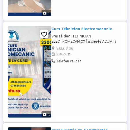
1
Curs Tehnician Electromecanic
Vrei să devii TEHNICIAN
ELECTROMECANIC? Înscrie-te ACUM la
cursul nostru acreditat și dezvoltă-ți
Sibiu, Sibiu
abilitățile într-un domeniu cu viitor! 1080
3 august
ore de pregătire (360h teorie + 720h
Telefon validat
practică) Teorie online sau la sala de curs
din Sibiu O șansă reală pentru un loc de
muncă bine plătit și căutat! Preț: ...
1