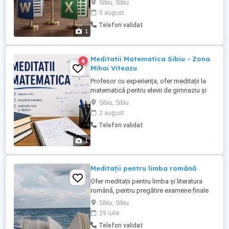
Sibiu, Sibiu
eseuri, formatare profesională) . Excel
3 august
(tabele, grafice, formule, proiecte simple
Telefon validat
și medii) - Lucrez rapid și serios. - Adaptat
1
cerințelor tale (școală, facultate sau
business). - ...
Meditatii Matematica Sibiu - Zona
4
Mihai Viteazu
Profesor cu experiența, ofer meditații la
matematică pentru elevii de gimnaziu și
liceu, cu pregătire dedicată pentru
Sibiu, Sibiu
Evaluarea Națională și Bacalaureat.
2 august
Locație: Zona Mihai Viteazu Ce ofer: -
Telefon validat
Explicații clare și ușor de înțeles; -Exerciții
adaptate nivelului fiecărui elev; -
1
Recapitularea și consolidarea ...
Meditații pentru limba română
Ofer meditații pentru limba și literatura
română, pentru pregătire examene finale
pentru clasele a 8-a și a 12-a, dar și pentru
Sibiu, Sibiu
celelalte clase. Preț: 80 lei pentru 1,5h.
29 iulie
Telefon validat