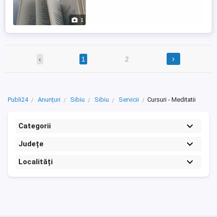
1
›
‹
1
2
Publi24
Anunțuri
Sibiu
Sibiu
Servicii
Cursuri - Meditatii
Categorii
Județe
Localități