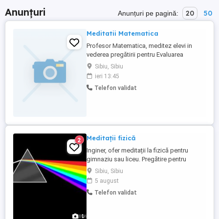
Anunțuri
20
50
Anunțuri pe pagină:
Meditatii Matematica
Profesor Matematica, meditez elevi in
vederea pregătirii pentru Evaluarea
Națională și Bacalaureat. De asemenea,
Sibiu, Sibiu
ofer servicii de pregătire și pentru materia
ieri 13:45
de la clasă eleviilor din clasele VII-VIII,
Telefon validat
respectiv IX-XII. Precizez c tarifelesunt
dupä cum urmeaz : Gimnaziu, Evaluarea
Naț.:100 lei ședințä ...
Meditații fizică
2
Inginer, ofer meditații la fizică pentru
gimnaziu sau liceu. Pregătire pentru
Bacalaureat sau admitere la facultate,
Sibiu, Sibiu
online sau la domiciliul meu.
5 august
Telefon validat
1