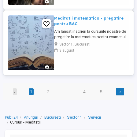
4
private de ...
Meditatii matematica - pregatire
pentru BAC
Am lansat inscrieri la cursurile noastre de
pregatire la matematica pentru examenul
de BAC 2024. Avem printre cei mai buni
Sector 1, Bucuresti
profesori de matematica, elevii lor
3 august
obtinand performante si note mari la cel
mai important examen din viata fiecaruia.
Cursurile se organizeaza in grupe de 4-5
1
elevi si au cate ...
›
‹
1
2
…
4
5
Publi24
Anunțuri
Bucuresti
Sector 1
Servicii
Cursuri - Meditatii