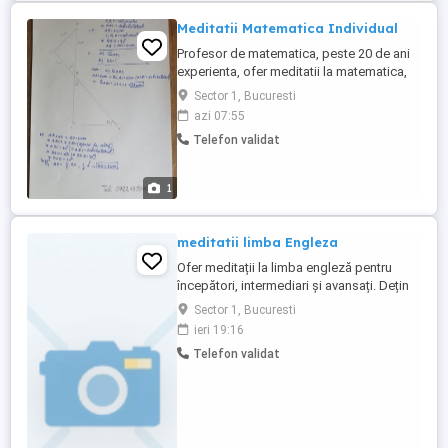
Meditatii Matematica Individual
Profesor de matematica, peste 20 de ani
experienta, ofer meditatii la matematica,
individual doar cu prezenta fizica, pentru
Sector 1, Bucuresti
clasele I-VIII in vederea: Consolidarii
azi 07:55
cunostintelor de la scoala, Pregatirii
Telefon validat
examenelor si Evaluarilor Nationale. Ma
deplasez la locatia elevului si lucrez doar
cu el individual. ...
1
meditatii limba Engleza
Ofer meditații la limba engleză pentru
începători, intermediari și avansați. Dețin
certificatul Cambridge C1 Advanced și
Sector 1, Bucuresti
adaptez lecțiile în funcție de nivelul și
ieri 19:16
obiectivele fiecărui elev. Rog și ofer
Telefon validat
seriozitate.