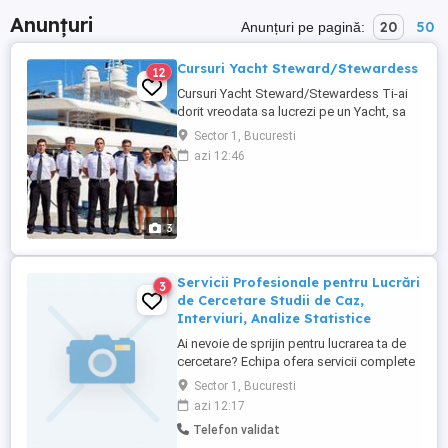
Anunțuri
20
50
Anunțuri pe pagină:
Cursuri Yacht Steward/Stewardess
12
Cursuri Yacht Steward/Stewardess Ti-ai
dorit vreodata sa lucrezi pe un Yacht, sa
calatoresti in intreaga lume gratuit si sa-ti
Sector 1, Bucuresti
salvezi intreg salariul? Acum ai aceasta
azi 12:46
ocazie unica cu Capsea Yachting. Singura
Academie acreditata International din
Romania pentru cursurile de Yacht
Steward/Stewardess salarii ...
3
Servicii Profesionale pentru Lucrări
3
de Cercetare Studii de Caz,
Interviuri, Analize Statistice
Ai nevoie de sprijin pentru lucrarea ta de
cercetare? Echipa ofera servicii complete
și personalizate pentru realizarea lucrărilor
Sector 1, Bucuresti
științifice, licență, masterat sau alte
azi 12:17
proiecte academice, folosind metode
Telefon validat
calitative și cantitative, precum: Elaborarea