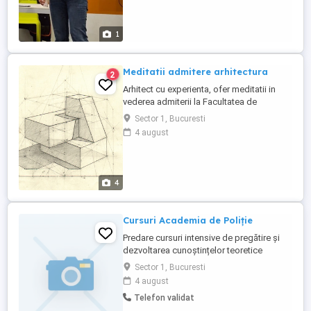
1
Meditatii admitere arhitectura
2
Arhitect cu experienta, ofer meditatii in
vederea admiterii la Facultatea de
Arhitectura. Predau desenul tehnic,
Sector 1, Bucuresti
geometria descriptiva, tehnici de
4 august
prezentare grafica, 60 lei pe ora. Sedinta
dureaza 3 ore
4
Cursuri Academia de Poliție
Predare cursuri intensive de pregătire și
dezvoltarea cunoștințelor teoretice
necesare în vederea absolvirii testărilor pt
Sector 1, Bucuresti
admiterea în Academia de Poliție aferente
4 august
materiilor de Gramatică Limbii Române și
Telefon validat
Istorie.