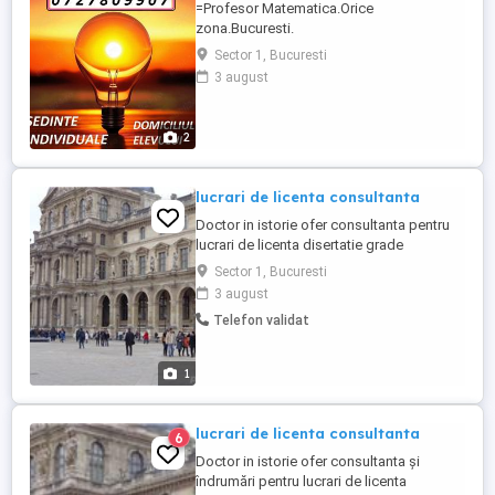
=Profesor Matematica.Orice
zona.Bucuresti.
MATEMATICA=PROFESOR=orice
Sector 1, Bucuresti
zona,sedinte individuale,domiciliul
3 august
elevului,reusita garantata,
simplu,sigur,comod,programa Ministerului
Educatiei. Pret negociabil numai la fata
2
locului. Profesor Matematica.Orice
zona.Bucuresti.
lucrari de licenta consultanta
Doctor in istorie ofer consultanta pentru
lucrari de licenta disertatie grade
didactice in domeniile: istorie, sociologie,
Sector 1, Bucuresti
drept, administratie publica, comunicare,
3 august
turism, sttiinte politice, geografie,
Telefon validat
psihologie, filosofie, marketing,
management. Asigur calitate.Ofer
consultanță pentru elaborarea lucrărilor ...
1
lucrari de licenta consultanta
6
Doctor in istorie ofer consultanta și
îndrumări pentru lucrari de licenta