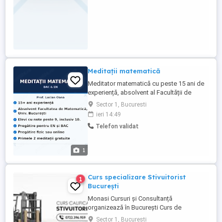
Meditații matematică
Meditator matematică cu peste 15 ani de
experiență, absolvent al Facultății de
Matematică, Universitatea din București.
Sector 1, Bucuresti
Pregătesc elevi de clasa a VII-a și a VIII-a
ieri 14:49
pentru Evaluare Națională, precum și elevi
Telefon validat
de liceu pentru Bacalaureat, de la clasa a
IX-a până la examen. Matematica pe
înțelesul tău ...
1
Curs specializare Stivuitorist
1
București
Monasi Cursuri și Consultanță
organizează în București Curs de
Specializare pentru meseria de
Sector 1, Bucuresti