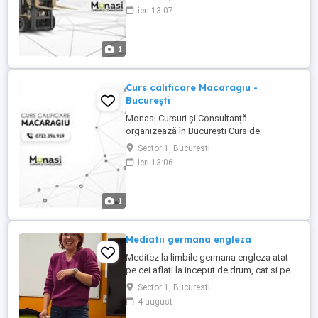
Stivuitorist. Pretul cursului este de 1400
ieri 13:07
RON (include taxele ISCIR) Cursurile sunt
autorizate de ANC și ISCIR, iar diplomele
eliberate sunt recunoscute la nivel național
1
și în întreaga Uniune Europeană.
Documentele ...
Curs calificare Macaragiu -
București
Monasi Cursuri și Consultanță
organizează în București Curs de
Specializare pentru meseria de Macaragiu
Sector 1, Bucuresti
(clasele A, B, C și D). Prețul cursului este
ieri 13:06
de 2000 lei (include taxele ISCIR în valoare
de 400 lei). Cursurile sunt autorizate de
ANC și ISCIR, iar diplomele eliberate sunt
1
recunoscute la nivel ...
Mediatii germana engleza
Meditez la limbile germana engleza atat
pe cei aflati la inceput de drum, cat si pe
acei care isi doresc in a-si imbunatati
Sector 1, Bucuresti
abilitatile lingvistice la nivel conversational
4 august
sau gramatical