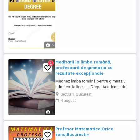
5
Meditații la limba română,
1
profesoară de gimnaziu cu
rezultate excepționale
Meditez limba română pentru gimnaziu,
admitere la liceu, la Drept, Academia de
Poliție și postlicealele de subofițeri
Sector 1, Bucuresti
(manualul domnului Alexandru Petricică).
4 august
Sunt o profesoară de gimnaziu cu
masterat, veselă, tânără, motivantă. Am
1
ajutat toate tipurile de elevi să evolueze
spectaculos. Am obținut rezultate ...
Profesor Matematica.Orice
zona.Bucuresti=