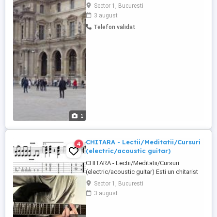
disertatie , grade didactice in domeniile:
Sector 1, Bucuresti
istorie, sociologie, drept, administratie
3 august
publica, comunicare, turism,sttiinte
Telefon validat
politice, geografie, psihologie, filosofie,
marketing, management. Asigur calitate,
promtitudine, rapid ...
1
CHITARA - Lectii/Meditatii/Cursuri
4
(electric/acoustic guitar)
CHITARA - Lectii/Meditatii/Cursuri
(electric/acoustic guitar) Esti un chitarist
care cauti sa iti perfectionezi abilitatile? ...
Sector 1, Bucuresti
sau te pregatesti pentru o auditie
3 august
importanta? ... sau poate ca pur si simplu
canti de placere, ocazional, de relaxare.
Indiferent de ambitiile tale ofer lectii