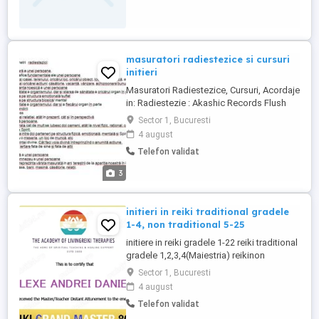
masuratori radiestezice si cursuri
initieri
Masuratori Radiestezice, Cursuri, Acordaje
in: Radiestezie : Akashic Records Flush
Empowerment The Akashic Record
Sector 1, Bucuresti
Attunement Akashic Records Attunement
4 august
Akashic Angels Inforeiki 1, 2, M Cronica
Telefon validat
Akasha Radiestezie Multi Dimens. Healing
MDH gradul 1,2 modele de fisa sau lista
3
de intrebari personalizata
initieri in reiki traditional gradele
1-4, non traditional 5-25
initiere in reiki gradele 1-22 reiki traditional
gradele 1,2,3,4(Maiestria) reikinon
traditional Grand Master gradele 5-25
Sector 1, Bucuresti
4 august
Telefon validat