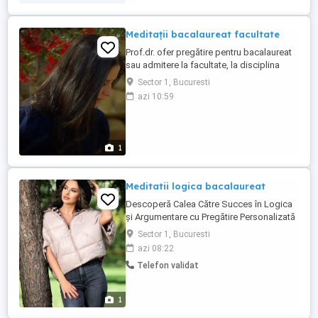
și redactarea studiilor de caz Crearea și
aplicarea ...
Meditații bacalaureat facultate
Prof.dr. ofer pregătire pentru bacalaureat
sau admitere la facultate, la disciplina
biologie anatomie. Ședințele se
Sector 1, Bucuresti
desfășoară individual și au o durată de 2
azi 10:59
ore. Ofer explicații clare, pe înțelesul
fiecăruia și lucrăm împreună grilele
specifice admiterii. Rezultate garantate.
1
Meditatii logica bacalaureat
Descoperă Calea Către Succes în Logica
și Argumentare cu Pregătire Personalizată
pentru BAC! Salutare tinerilor dornici de
Sector 1, Bucuresti
reușită și performanță la BAC! Sunt
azi 08:22
Daniela, profesor de 10 ani în arta predării.
Telefon validat
Mă mândresc cu faptul că am ajutat
numeroși elevi să obțină rezultate
remarcabile, inclusiv note ...
1