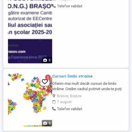
cântecelor și a jocurilor Începând cu Cls. a
Telefon validat
II-a: engleză generală și pregătire pt.
examenele Cambridge (Young Learners
Pre-A1 Starters, ...
5
Cursuri limbi straine
1
Oferim mai mult decât cursuri de limbi
străine. Creăm cadrul potrivit unde te poți
exprima în largul tău, în cursuri individuale
Brasov, Brasov
sau în grupe, personalizate pe stilul
7 august
fiecăruia de învățare.
Telefon validat
5