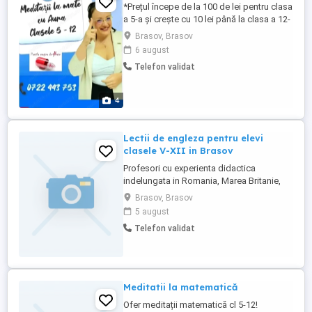
*Prețul începe de la 100 de lei pentru clasa
a 5-a și crește cu 10 lei până la clasa a 12-
a și este pentru o ședință individuală de 2
Brasov, Brasov
ore Pentru recenzii vizitați pagina
6 august
Facebook: MeditatiilamatecuAura
Telefon validat
Meditațiile constau în pregătire pentru
Evaluare Natională (Capacitate),
Bacalaureat, Corigențe, ...
4
Lectii de engleza pentru elevi
clasele V-XII in Brasov
Profesori cu experienta didactica
indelungata in Romania, Marea Britanie,
SUA si Australia ofera cursuri individual
Brasov, Brasov
sau in grupuri mici, de 2-4 elevi. Lectiile au
5 august
loc in cartierul Racadau, si, in masura
Telefon validat
posibilului, in alte cartiere ale Brasovului.
Se ofera evaluare pregatire Cambridge,
IELTS sau TOEFL ...
Meditatii la matematică
Ofer meditații matematică cl 5-12!