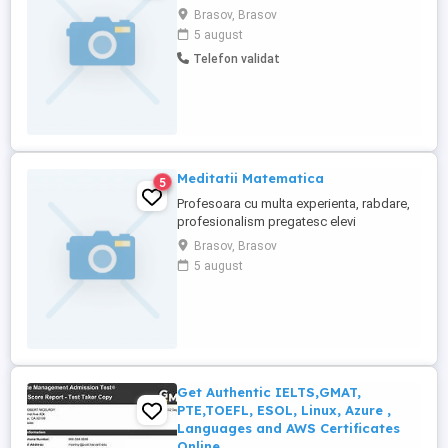
Brasov, Brasov
5 august
Telefon validat
Meditatii Matematica
5
Profesoara cu multa experienta, rabdare,
profesionalism pregatesc elevi
matematica , orice nivel. Sunt disponibila
Brasov, Brasov
si dimineata si dupa masa.Tel. Pentru
5 august
Bacalaureatul din toamna , fac meditatii in
regim intensiv. Pot face meditatii si prin
internet, la cerere
Get Authentic IELTS,GMAT,
PTE,TOEFL, ESOL, Linux, Azure ,
Languages and AWS Certificates
Online