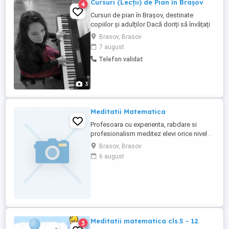
Cursuri (Lecții) de Pian în Brașov
4
Cursuri de pian în Brașov, destinate
copiilor și adulților Dacă doriți să învățați
să cântați la pian și aveți vârsta de minim 7
Brasov, Brasov
ani, vă aștept cu drag la ore. Numele meu
7 august
este Roxana B și predau pianul de peste
Telefon validat
10 ani. În afară de predat, compun muzică
și scriu aranjamente pentru pian. Mă puteți
asculta ...
3
Meditatii Matematica
Profesoara cu experienta, rabdare si
profesionalism meditez elevi orice nivel .
Pentru corigente, Bacalaureat fac
Brasov, Brasov
pregatire si in vacanta in regim intensiv .
6 august
La cerere meditatiile se pot face si online .
Meditatii matematica cls.5 - 12
3