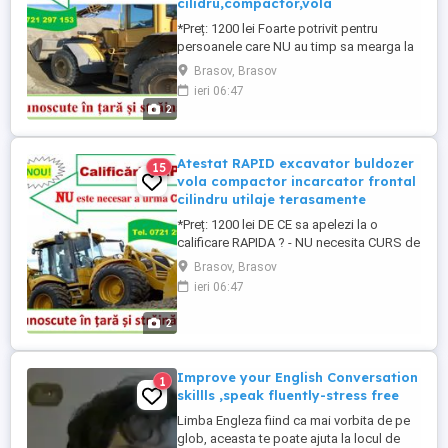
cilidru,compactor,vola
*Preț: 1200 lei Foarte potrivit pentru
persoanele care NU au timp sa mearga la
CURS. Atestatul (certificatul) se poate
Brasov, Brasov
obtine printr-o testare in acest domeniu.
ieri 06:47
Certificatul este recunoscut si in U.E.si
2
este valabil toata viata. Mecanicul de
utilaje (masinist la masini pentru
terasamente) ...
Atestat RAPID excavator buldozer
15
vola compactor incarcator frontal
cilindru utilaje terasamente
*Preț: 1200 lei DE CE sa apelezi la o
calificare RAPIDA ? - NU necesita CURS de
formare profesionala - costuri reduse -
Brasov, Brasov
certificatele (diplomele) eliberate sunt
ieri 06:47
recunoscute in tara si in strainatate si sunt
valabile toata viata Cu ajutorul
2
certificatului, poti infiinta si firme la
REGISTRUL ...
Improve your English Conversation
1
skillls ,speak fluently-stress free
Limba Engleza fiind ca mai vorbita de pe
glob, aceasta te poate ajuta la locul de