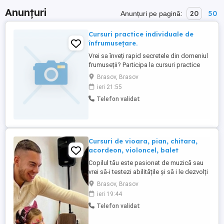
Anunțuri
20
50
Anunțuri pe pagină:
Cursuri practice individuale de
înfrumusețare.
Vrei sa înveți rapid secretele din domeniul
frumuseții? Participa la cursuri practice
individuale de 1 2 zile unde înveți direct de
Brasov, Brasov
la specialist. Te poți iniția în tainele -
ieri 21:55
Manichiurii cu gel,cele mai noi tehnici -
Telefon validat
Coafurii tehnici de tuns si styling-Hyaluron
pen augmentare sau hidratare buze -
Lipoliza ...
Cursuri de vioara, pian, chitara,
acordeon, violoncel, balet
Copilul tău este pasionat de muzică sau
vrei să-i testezi abilitățile și să i le dezvolți
prin muzică? La Centrul Fortissimi
Brasov, Brasov
Educational oferim cursuri personalizate,
ieri 19:44
individuale sau de grup, adaptate pentru
Telefon validat
copii și adulți (de la nivel zero până la
avansați). La sediul nostru de pe strada