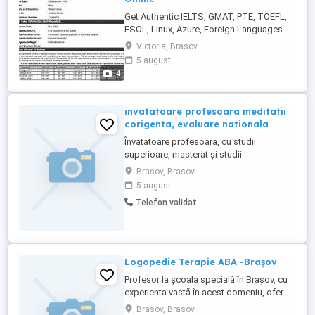
Get Authentic IELTS, GMAT, PTE, TOEFL,
ESOL, Linux, Azure, Foreign Languages
and AWS Certificates Online Get Authentic
Victoria, Brasov
IELTS, Linux Exams, PTE, TOEFL, Azure,
5 august
ESOL, German Exams**,** AWS Exams,
4
Salesforce Exams, GRE, IT Exams,
Insurance Exams, English Exams, Spanish
Exams, University Entrance Exams ...
invatatoare profesoara meditatii
corigenta, evaluare nationala
Învatatoare profesoara, cu studii
superioare, masterat și studii
postuniversitare, cu experiență de peste
Brasov, Brasov
15 ani, meditez la matematica, la limba
5 august
română și ofer sprijin în efectuarea
Telefon validat
temelor, necesare la școală, in însușirea,
recuperarea materiei neînvățate
corespunzător pentru clasele 0-8. Meditez
și ...
Logopedie Terapie ABA -Brașov
Profesor la școala specială în Brașov, cu
experienta vastă în acest domeniu, ofer
servicii de logopedie si terapie ABBA la
Brasov, Brasov