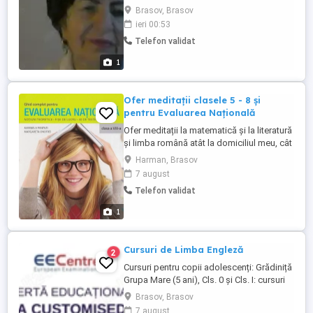
munca-,daca lucrezi la o companie
Brasov, Brasov
multinationala,sa sustii un interviu,sa
ieri 00:53
lucrezi in strainatate,sa socializezi,-sa
Telefon validat
accesezi PC-ul ,sa intelegii mai usor
filme,muzica ,stiri externe-sa intelegi si sa
1
fii i-inteles de ...
Ofer meditații clasele 5 - 8 și
pentru Evaluarea Națională
Ofer meditații la matematică și la literatură
și limba română atât la domiciliul meu, cât
și online. Ceea ce mă reprezintă este
Harman, Brasov
răbdarea și implicarea alături de elevii cu
7 august
care colaborez, ajutându-i să-și atingă
Telefon validat
scopul prin perseverență și prin adaptarea
la ficare stil de învățare. Preț: 70 lei ...
1
Cursuri de Limba Engleză
2
Cursuri pentru copii adolescenți: Grădiniță
Grupa Mare (5 ani), Cls. 0 și Cls. I: cursuri
antrenante cu accent pe conversație și
Brasov, Brasov
învățare cu ajutorul poveștilor, a
7 august