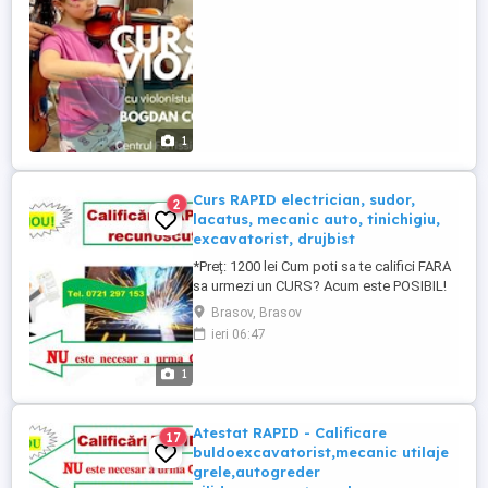
Războieni ...
1
Curs RAPID electrician, sudor,
2
lacatus, mecanic auto, tinichigiu,
excavatorist, drujbist
*Preț: 1200 lei Cum poti sa te califici FARA
sa urmezi un CURS? Acum este POSIBIL!
Oferim tuturor persoanelor interesate
Brasov, Brasov
posibilitatea sa se califice in CATEVA zile.
ieri 06:47
Sudorul realizeaza lucrari de imbinari
nedemontabile prin diverse procedee de
1
sudura, pentru obtinerea unei game
variate de produse, ...
Atestat RAPID - Calificare
17
buldoexcavatorist,mecanic utilaje
grele,autogreder