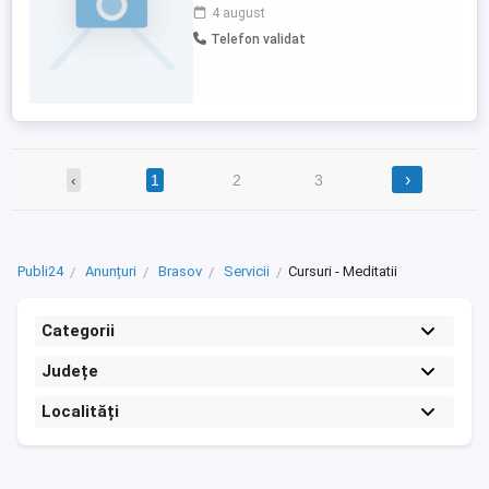
domiciliul meu sau al copilului. Sunt o fire
4 august
empatica, calmă si perseverentă, reușind
Telefon validat
sa reabilitez majoritatea copiiilor cu care
am lucrat. Pentru informații suplimentare
ma puteti ...
›
‹
1
2
3
Publi24
Anunțuri
Brasov
Servicii
Cursuri - Meditatii
Categorii
Județe
Localități