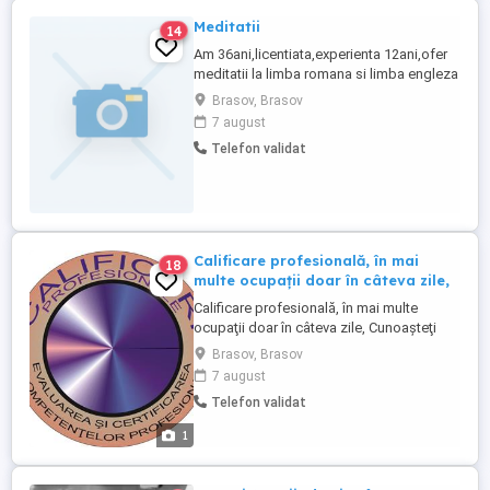
Meditatii
14
Am 36ani,licentiata,experienta 12ani,ofer
meditatii la limba romana si limba engleza
orice nivel; limba germana nivel
Brasov, Brasov
incepator.Se pot face si temele,daca este
7 august
cazul,sau doar verificarea lor plus
Telefon validat
aprofundarea cunostintelor.Sedinta este
de 1h30' ; 80lei.Inclusiv program de vara.
Calificare profesională, în mai
18
multe ocupaţii doar în câteva zile,
Calificare profesională, în mai multe
ocupaţii doar în câteva zile, Cunoaşteţi
meserie dar nu aveţi diplomă de
Brasov, Brasov
calificare? Vreţi să aveţi şanse mai mari în
7 august
găsirea unui loc de muncă? Doriţi să vă
Telefon validat
calificaţi sau să vă recalificaţi în diverse
domenii de muncă? Acum se poate!!!
1
Indiferent de pregătire ...