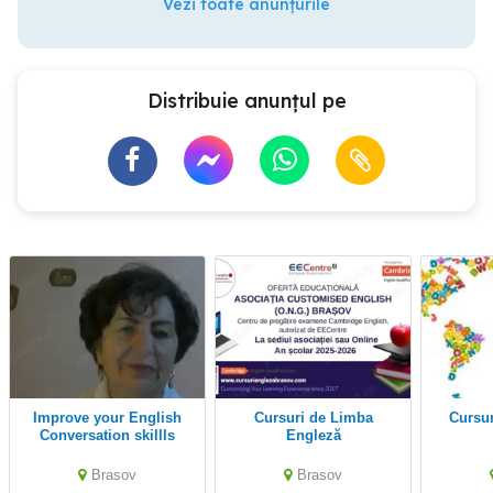
Vezi toate anunțurile
Distribuie anunțul pe
Improve your English
Cursuri de Limba
Cursu
Conversation skillls
Engleză
,speak fluently-stress
free
Brasov
Brasov