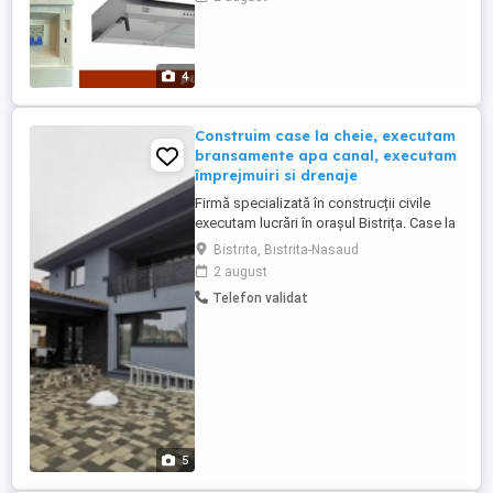
camera prin telefon, instalare senzori
diversi. -montare sisteme protectie
aparatura din casa- supratensiunile pot
arde electronicele ...
4
Construim case la cheie, executam
bransamente apa canal, executam
împrejmuiri si drenaje
Firmă specializată în construcții civile
executam lucrări în orașul Bistrița. Case la
roșu, la gri, la cheie, garduri, pavaje,
Bistrita, Bistrita-Nasaud
amenajări exterioare, branșament și
2 august
racord apă și canalizare. Telefon :
Telefon validat
5