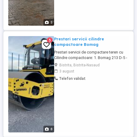
5
Prestari servicii cilindre
3
compactoare Bomag
Prestari servicii de compactare teren cu
Cilindre compactoare: 1. Bomag 213 D-5 -
Greutatea operațională de 15 tone și
Bistrita, Bistrita-Nasaud
lățimea de lucru de 2,13 metri, an
3 august
fabricatie 2023 2. Bomag 100 AD-5 -
Telefon validat
Greutatea operațională de 3,5 tone și
lățimea de lucru de 1 metru, an fabricatie
2023 Serviciile oferite de catre ...
8