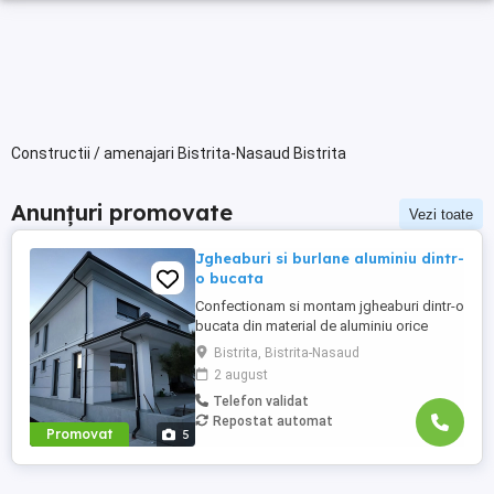
Constructii / amenajari Bistrita-Nasaud Bistrita
Anunțuri promovate
Vezi toate
Jgheaburi si burlane aluminiu dintr-
o bucata
Confectionam si montam jgheaburi dintr-o
bucata din material de aluminiu orice
lungime . Jgheabul se face la fata locului
Bistrita, Bistrita-Nasaud
dupa lungimea necesara. Avem diferite
2 august
dimensiuni si culori, astfel clientul poate
Telefon validat
alege varianta potrivita pentru casa lui.
Repostat automat
Suntem deschisi la colaborari pe termen
Promovat
5
lung.Pentru mai ...