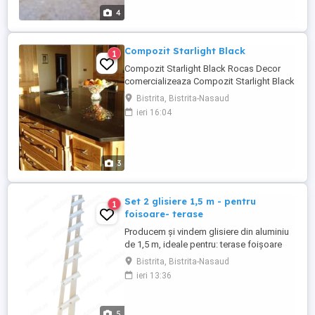
4
Compozit Starlight Black
1
Compozit Starlight Black Rocas Decor
comercializeaza Compozit Starlight Black
. materialul ideal pentru crearea blaturilor
Bistrita, Bistrita-Nasaud
de bucatarie , baie , baruri sau glafuri .
ieri 16:04
Compus rezistent , rata de absortie
scazuta , rezistent la zgarieturi si patare.
Va asteptam in showroom Rocas Decor
Bistrita , Calea Clujului ...
3
Set 2 glisiere 1,5 m - pentru
1
foisoare- terase
Producem și vindem glisiere din aluminiu
de 1,5 m, ideale pentru: terase foișoare
balcoane sisteme glisante ușoare și
Bistrita, Bistrita-Nasaud
rezistente Set 2 glisiere 1,5 m 350 lei Setul
ieri 13:36
conține 2 glisiere : stânga dreapta sau sus
jos Montaj vertical sau orizontal Aluminiu
durabil, rezistent la exterior Produs realizat
5