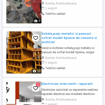
produc vibrații,nu se afectează structura.
Bistrita, Bistrita-Nasaud
2 august
Telefon validat
5
Schela,popi metalici si panouri
cofrat model Spania de vanzare si
inchiriat
Vand si inchiriez schela,popi metalici si
panouri de cofrat model Spania, asigur
transport,disponibili peste 3000 mp.
Bistrita, Bistrita-Nasaud
Informatii la tel.
2 august
Telefon validat
10
Electrician interventii- reparatii
3
Electrician autorizat cu experienta realizez
reparatii electrice sau instalatii electrice -
tablouri, prize, intrerupatoare, corpuri
Bistrita, Bistrita-Nasaud
iluminat, hote, ventilatoare, sonerii cu
2 august