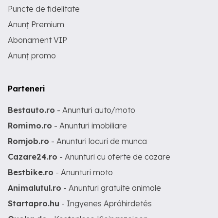
Puncte de fidelitate
Anunț Premium
Abonament VIP
Anunț promo
Parteneri
Bestauto.ro
- Anunturi auto/moto
Romimo.ro
- Anunturi imobiliare
Romjob.ro
- Anunturi locuri de munca
Cazare24.ro
- Anunturi cu oferte de cazare
Bestbike.ro
- Anunturi moto
Animalutul.ro
- Anunturi gratuite animale
Startapro.hu
- Ingyenes Apróhirdetés