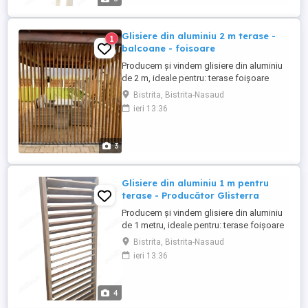
...
Glisiere din aluminiu 2 m terase -
1
balcoane - foisoare
Producem și vindem glisiere din aluminiu
de 2 m, ideale pentru: terase foișoare
balcoane sisteme glisante ușoare și
Bistrita, Bistrita-Nasaud
rezistente Set 2 glisiere 2 m 500 lei Setul
ieri 13:36
conține 2 glisiere : stânga dreapta sau sus
jos Montaj vertical sau orizontal Aluminiu
durabil, rezistent la exterior Produs realizat
3
direct ...
Glisiere din aluminiu 1 m pentru
terase - Producător Glisterra
Producem și vindem glisiere din aluminiu
de 1 metru, ideale pentru: terase foișoare
balcoane sisteme ușoare și rezistente Set
Bistrita, Bistrita-Nasaud
2 glisiere 1 m 230 lei Setul conține 2
ieri 13:36
glisiere : stânga dreapta sau sus jos
Montaj vertical sau orizontal Aluminiu
durabil, rezistent la exterior Produs realizat
4
direct de ...