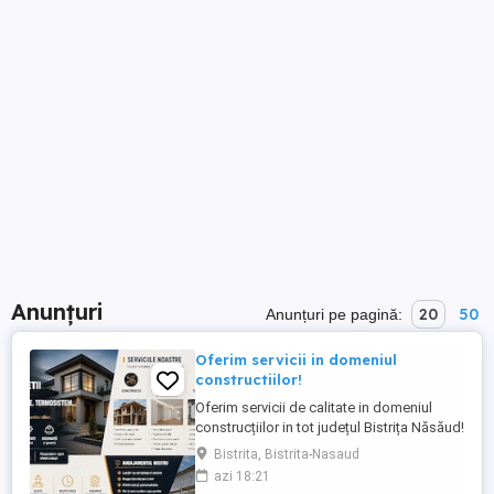
Anunțuri
20
50
Anunțuri pe pagină:
Oferim servicii in domeniul
constructiilor!
Oferim servicii de calitate in domeniul
construcțiilor in tot județul Bistrița Năsăud!
Cerem si oferim respect pt orice detalii ne
Bistrita, Bistrita-Nasaud
puteți contacta
azi 18:21