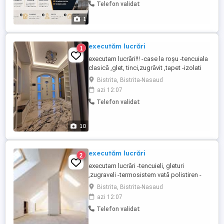
Telefon validat
1
executăm lucrări
1
executam lucrări!!! -case la roșu -tencuiala
clasică ,glet, tinci,zugrăvit ,tapet -izolati
polistiren vată -hidroizolații -gresie,
Bistrita, Bistrita-Nasaud
faianța ,parchet -garduri ,pavaj -alte lucrări
azi 12:07
de constructii. rog seriozitate!!! angajez
Telefon validat
muncitorii!!! ...
10
executăm lucrări
2
executam lucrări -tencuieli, gleturi
,zugraveli -termosistem vată polistiren -
hidroizolații -gresie faianța parchet -alte
Bistrita, Bistrita-Nasaud
lucrări de constructii. Rog seriozitate!!!!!
azi 12:07
Telefon validat