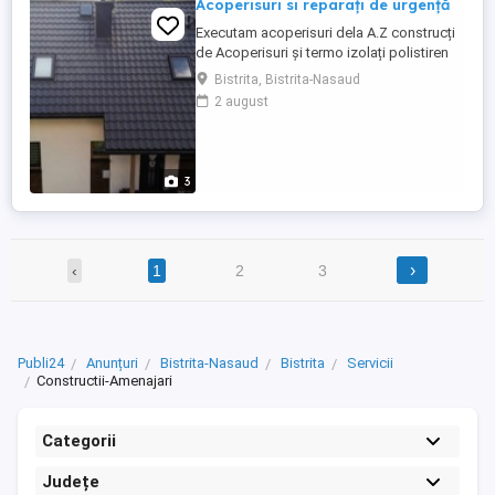
Acoperisuri si reparați de urgență
Executam acoperisuri dela A.Z construcți
de Acoperisuri și termo izolați polistiren
Vată decorativ .Tencuieli Lavabile.etc...
Bistrita, Bistrita-Nasaud
Sisteme complete dulgherie_Reparații de
2 august
urgență Mansardari Terase foișoare
Asteriale Montaj invelitoare Țigla Metalica
Țigla ceramica Sisteme pluviale jgheaburi
burlane Remedieri ...
3
›
‹
1
2
3
Publi24
Anunțuri
Bistrita-Nasaud
Bistrita
Servicii
Constructii-Amenajari
Categorii
Județe