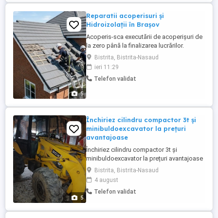
Reparatii acoperisuri și
Hidroizolații în Brașov
Acoperis-sca executării de acoperișuri de
la zero până la finalizarea lucrărilor.
Bistrita, Bistrita-Nasaud
ieri 11:29
Telefon validat
5
Închiriez cilindru compactor 3t și
minibuldoexcavator la prețuri
avantajoase
Închiriez cilindru compactor 3t și
minibuldoexcavator la prețuri avantajoase
Bistrita, Bistrita-Nasaud
4 august
Telefon validat
5