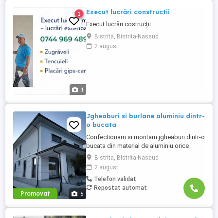
Execut lucrări constructii
1
Execut lucrări costrucții
Bistrita, Bistrita-Nasaud
2 august
1
Jgheaburi si burlane aluminiu dintr-
o bucata
Confectionam si montam jgheaburi dintr-o
bucata din material de aluminiu orice
lungime . Jgheabul se face la fata locului
Bistrita, Bistrita-Nasaud
dupa lungimea necesara. Avem diferite
2 august
dimensiuni si culori, astfel clientul poate
Telefon validat
alege varianta potrivita pentru casa lui.
Repostat automat
Suntem deschisi la colaborari pe termen
Promovat
5
lung.Pentru mai ...