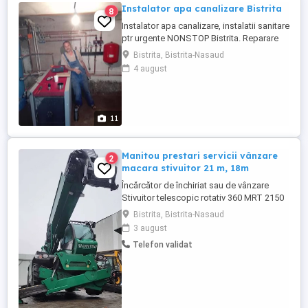
Instalator apa canalizare Bistrita
8
Instalator apa canalizare, instalatii sanitare
ptr urgente NONSTOP Bistrita. Reparare
Instalatii sanitare inlocuire tevi (PPR,
Bistrita, Bistrita-Nasaud
polietilena, pexal, zinc, cupru) Montare de
4 august
robineti si apometre Reparare, montarea,
inlocuire baterii (pentru dus sau chiuvete)
Reparare, montare, inlocuire ...
11
Manitou prestari servicii vânzare
2
macara stivuitor 21 m, 18m
Încărcător de închiriat sau de vânzare
Stivuitor telescopic rotativ 360 MRT 2150
este echipat pentru a fi utilizat pe orice tip
Bistrita, Bistrita-Nasaud
de teren si a fost special conceput pentru
3 august
sectoarele de constructii si intretinere
Telefon validat
industriala. Specificatii tehnice Inaltime de
lucru 21m, 18m Capacitate de incarcare: ...