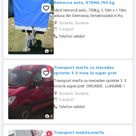
Remorca auto, STEMA 750 kg
vând remorcă auto, 750kg, 2.10m x 1.10m,
adusa din Germania, înmatriculată in Ro,
cu prelata, ofer fiscal
Sucevita, Suceava
3 august
Telefon validat
1
Transport marfa cu mecedes
1
sprinter 3 .5 tone la super pret.
Transport marfa cu mecedes sprinter 3 .5
tone la super pret. ORIUNDE . LUNGIME =
4.75 LATIME =1.90 INALTIMME =1,98.
Suceava, Suceava
3 august
Telefon validat
3
Transport mobila,marfa
6