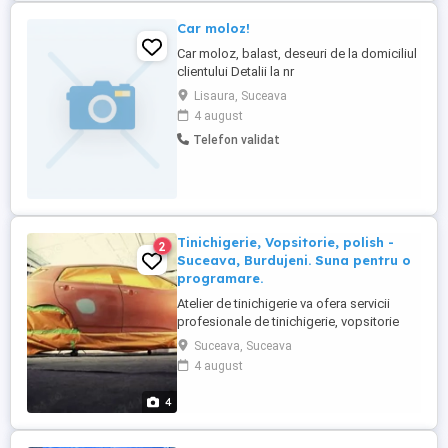
Car moloz!
Car moloz, balast, deseuri de la domiciliul
clientului Detalii la nr
Lisaura, Suceava
4 august
Telefon validat
Tinichigerie, Vopsitorie, polish -
2
Suceava, Burdujeni. Suna pentru o
programare.
Atelier de tinichigerie va ofera servicii
profesionale de tinichigerie, vopsitorie
auto. Experienta de 10 ani pe piata auto.
Suceava, Suceava
Autorizat RAR. Suceava, Burdujeni incinta
4 august
Betirut Programari la tel: - Mihai Va
asteptam
4