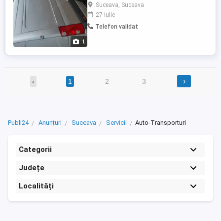
pt persoane ,...!
Suceava, Suceava
27 iulie
Telefon validat
1
›
‹
1
2
3
Publi24
Anunțuri
Suceava
Servicii
Auto-Transporturi
Categorii
Județe
Localități