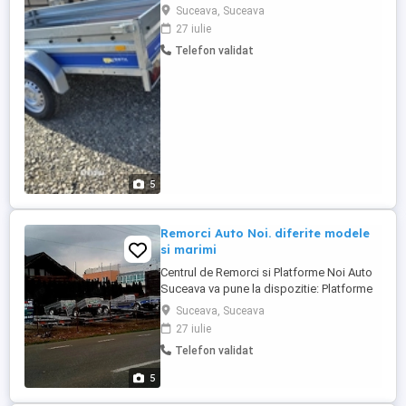
Remoplat îți punem la dispoziție o gamă
Suceava, Suceava
variată de remorci de calitate, aduse din
27 iulie
Germania, ideale pentru transport marfă,
Telefon validat
materiale sau utilaje. Fiabile, robuste și
pregătite de lucru. Remorcă Vesta 23DA
Import Germania Picior ...
5
Remorci Auto Noi. diferite modele
si marimi
Centrul de Remorci si Platforme Noi Auto
Suceava va pune la dispozitie: Platforme
auto noi, model Gala Taurus, import
Suceava, Suceava
Polonia, disponibile imediat. Posibilitate
27 iulie
de achiziție în rate prin partenerii noștri:
Telefon validat
TBI Bank și UniCredit Bank Dimensiuni
disponibile: 8,5 metri 3 axe 6 metri - roți
5
13" 14" 5 ...