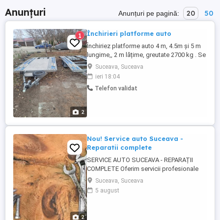
Anunțuri
20
50
Anunțuri pe pagină:
Închirieri platforme auto
1
Închiriez platforme auto 4 m, 4.5m și 5 m
lungime,, 2 m lățime, greutate 2700 kg . Se
poate închiria pe zi , sau la cursa . acte
Suceava, Suceava
valabile , pentru mai multe detalii la tel sau
ieri 18:04
msg pret 150 lei pe zi
Telefon validat
2
Nou! Service auto Suceava -
Reparatii complete
SERVICE AUTO SUCEAVA - REPARAȚII
COMPLETE Oferim servicii profesionale
de: - Electrică auto - Caroserie tinichigerie -
Suceava, Suceava
Înlocuire piese și consumabile - Revizie
5 august
completa - Pregătire și verificare pre-ITP
Calitate, promptitudine și prețuri corecte!
Locație: Suceava-Burdujeni. Contact la
2