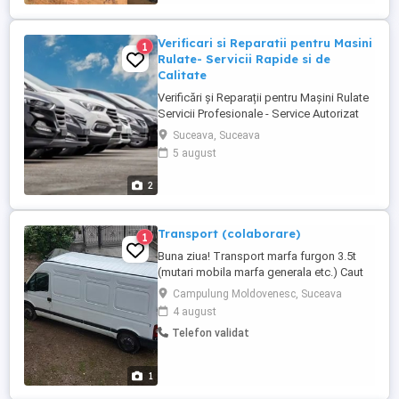
telefonul ...
Verificari si Reparatii pentru Masini
1
Rulate- Servicii Rapide si de
Calitate
Verificări și Reparații pentru Mașini Rulate
Servicii Profesionale - Service Autorizat
Suceava. Servicii Rapide si de Calitate. Ai
Suceava, Suceava
cumpărat o mașină rulată sau urmează să
5 august
achiziționezi una? Asigură-te că este în
stare perfectă! Oferim verificări complete,
2
diagnoză avansată și reparații rapide
pentru ...
Transport (colaborare)
1
Buna ziua! Transport marfa furgon 3.5t
(mutari mobila marfa generala etc.) Caut
colaborare cu firma de transport. Zona
Campulung Moldovenesc, Suceava
campulung moldovenesc (sv). Daca aveti
4 august
nevoie telefon Stefan. Multumesc!
Telefon validat
1