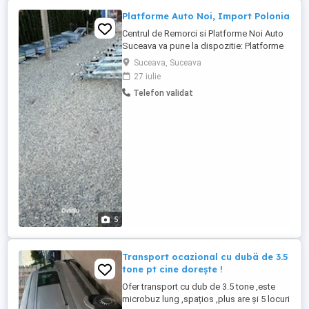
Platforme Auto Noi, Import Polonia
Centrul de Remorci si Platforme Noi Auto
Suceava va pune la dispozitie: Platforme
auto noi, model Gala Taurus, import
Suceava, Suceava
Polonia, disponibile imediat. Posibilitate
27 iulie
de achiziție în rate prin partenerii noștri:
Telefon validat
TBI Bank și UniCredit Bank Dimensiuni
disponibile: 8,5 metri 3 axe 6 metri - roți
13" 14" 5 ...
5
Transport ocazional cu dubä de 3.5
tone pt cine doreşte !
Ofer transport cu dub de 3.5 tone ,este
microbuz lung ,spațios ,plus are şi 5 locuri