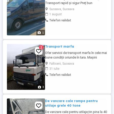
Transport rapid și sigur Preț bun
Suceava, Suceava
1 august
Telefon validat
1
Transport marfa
2
Ofer servicii de transport marfa în cele mai
bune condiții oriunde în tara. Mașini
disponibile: camion carosat 3,5t detarat,
Falticeni, Suceava
10europaleti, duba 3,5t și duba 1,5t.
31 iulie
Telefon validat
3
De vanzare cale rampe pentru
utilaje grele 40 tone
De vanzare cale pentru utilaje,tin pina la 40