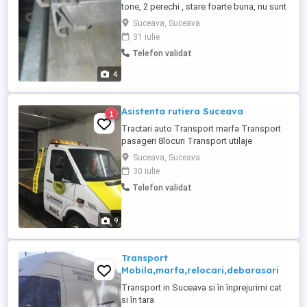
tone, 2 perechi , stare foarte buna, nu sunt
ale mele, pentru detalii sunati la zero 750
Suceava, Suceava
sapte 40404
31 iulie
Telefon validat
4
Asistenta rutiera Suceava
1
Tractari auto Transport marfa Transport
pasageri 8locuri Transport utilaje
agricole0757221893
Suceava, Suceava
30 iulie
Telefon validat
9
Transport
Mobila,marfa,relocari,debarasari
Transport in Suceava si în înprejurimi cat
si în tara