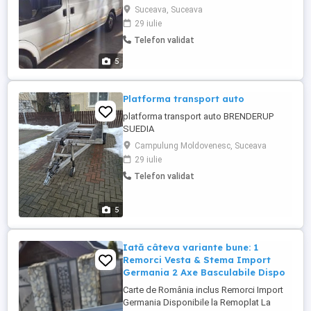
mobila,marfa,relocari,debarasari.Microbuz
Suceava, Suceava
3,5tone,super lung si inalt cu experienta in
29 iulie
caratul mobilei.Pretul se discuta telefonic
Telefon validat
si e in functie de distanta ,volum,etaj,cu
sau fara manipulanti.Debarasam tot
5
înafara de haine,substante periculoase ...
Platforma transport auto
platforma transport auto BRENDERUP
SUEDIA
Campulung Moldovenesc, Suceava
29 iulie
Telefon validat
5
Iată câteva variante bune: 1
Remorci Vesta & Stema Import
Germania 2 Axe Basculabile Dispo
Carte de România inclus Remorci Import
Germania Disponibile la Remoplat La