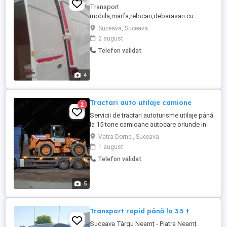
Transport
mobila,marfa,relocari,debarasari cu
microbuz Ford Transit 3,5 tone,super
Suceava, Suceava
inalt,super lung.Pretul se discuta telefonic
2 august
si e în functie de distanta,volum,etaj,cu
Telefon validat
sau fara manipulanti.
4
Tractari auto utilaje camione
2
Servicii de tractari autoturisme utilaje până
la 15 tone camioane autocare oriunde in
Romania. Disponibilitate non stop
Vatra Dornei, Suceava
1 august
Telefon validat
5
Transport rapid până la 3.5 t
Suceava Târgu Neamț - Piatra Neamț