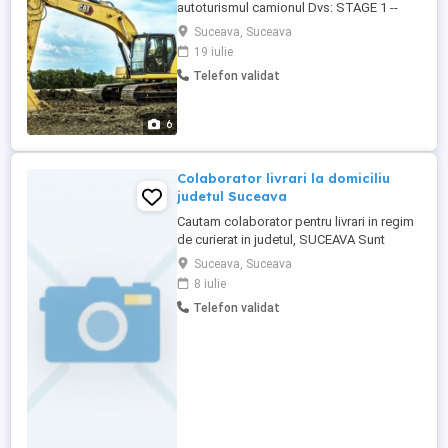
autoturismul camionul Dvs: STAGE 1 --
CHIPTUNING -- REMAPARI Power Tuning
Suceava, Suceava
(baza de date cu file testate 45000)
19 iulie
Remediere Reparatie probleme DPF - filtru
Telefon validat
de particule (spalare, regenerare,
inlocuire) Remediere Reparatie probleme
valvă EGR (curatare, ...
6
Colaborator livrari la domiciliu
judetul Suceava
Cautam colaborator pentru livrari in regim
de curierat in judetul, SUCEAVA Sunt
necesare cuburi de 3.5 tone carosate sau
Suceava, Suceava
prelate cu dimensiuni. Echipaje formate
8 iulie
din 2 curieri pe masina pt livrari de
Telefon validat
electrocasnice mari (frigidere, masini de
spalat, etc). Contract de lunga durata,
livrari in fiecare ...