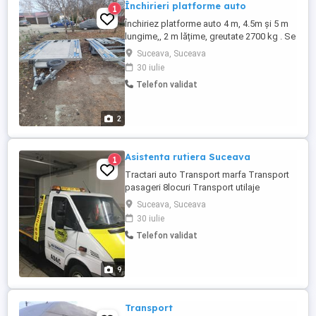
Închirieri platforme auto
1
Închiriez platforme auto 4 m, 4.5m și 5 m
lungime,, 2 m lățime, greutate 2700 kg . Se
poate închiria pe zi , sau la cursa . acte
Suceava, Suceava
valabile , pentru mai multe detalii la tel sau
30 iulie
msg pret 150 lei pe zi
Telefon validat
2
Asistenta rutiera Suceava
1
Tractari auto Transport marfa Transport
pasageri 8locuri Transport utilaje
agricole0757221893
Suceava, Suceava
30 iulie
Telefon validat
9
Transport