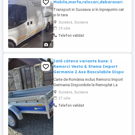
Mobila,marfa,relocari,debarasari
Transport in Suceava si în înprejurimi cat
si în tara
mobila,marfa,relocari,debarasari.Microbuz
Suceava, Suceava
3,5tone,super lung si inalt cu experienta in
29 iulie
caratul mobilei.Pretul se discuta telefonic
Telefon validat
si e in functie de distanta ,volum,etaj,cu
sau fara manipulanti.Debarasam tot
5
înafara de haine,substante periculoase ...
Iată câteva variante bune: 1
Remorci Vesta & Stema Import
Germania 2 Axe Basculabile Dispo
Carte de România inclus Remorci Import
Germania Disponibile la Remoplat La
Remoplat îți punem la dispoziție o gamă
Suceava, Suceava
variată de remorci de calitate, aduse din
27 iulie
Germania, ideale pentru transport marfă,
Telefon validat
materiale sau utilaje. Fiabile, robuste și
pregătite de lucru. Remorcă Vesta 23DA
Import Germania Picior ...