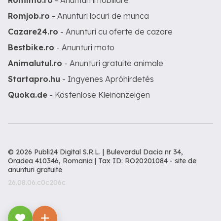
Romimo.ro
- Anunturi imobiliare
Romjob.ro
- Anunturi locuri de munca
Cazare24.ro
- Anunturi cu oferte de cazare
Bestbike.ro
- Anunturi moto
Animalutul.ro
- Anunturi gratuite animale
Startapro.hu
- Ingyenes Apróhirdetés
Quoka.de
- Kostenlose Kleinanzeigen
© 2026 Publi24 Digital S.R.L. | Bulevardul Dacia nr 34,
Oradea 410346, Romania | Tax ID: RO20201084 -
site de
anunturi gratuite
26.08.06.c0c206c