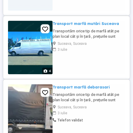
Transport marfă mutări Suceava
Transportăm orice tip de marfă atât pe
plan local cât și în țară , prețurile sunt
negociabile . Transport
Suceava, Suceava
Mobilă,Marfă,Moloz,Motociclete,atv-
3 iulie
uri,etc! Fie că este vorba de colete
voluminoase, transport marfă paletată,
europaleți, transport mobilă sau orice altă
marfă care se incadrează în dimensiunile
4
...
Transport marfă debarasari
Transportăm orice tip de marfă atât pe
plan local cât și în țară , prețurile sunt
negociabile . Transport
Suceava, Suceava
Mobilă,Marfă,Moloz,Motociclete,atv-
3 iulie
uri,etc! Fie că este vorba de colete
Telefon validat
voluminoase, transport marfă paletată,
europaleți, transport mobilă sau orice altă
marfă care se incadrează în dimensiunile