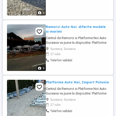
5
Remorci Auto Noi. diferite modele
si marimi
Centrul de Remorci si Platforme Noi Auto
Suceava va pune la dispozitie: Platforme
auto noi, model Gala Taurus, import
Suceava, Suceava
Polonia, disponibile imediat. Posibilitate
27 iulie
de achiziție în rate prin partenerii noștri:
Telefon validat
TBI Bank și UniCredit Bank Dimensiuni
disponibile: 8,5 metri 3 axe 6 metri - roți
5
13" 14" 5 ...
Platforme Auto Noi, Import Polonia
Centrul de Remorci si Platforme Noi Auto
Suceava va pune la dispozitie: Platforme
auto noi, model Gala Taurus, import
Suceava, Suceava
Polonia, disponibile imediat. Posibilitate
27 iulie
de achiziție în rate prin partenerii noștri:
Telefon validat
TBI Bank și UniCredit Bank Dimensiuni