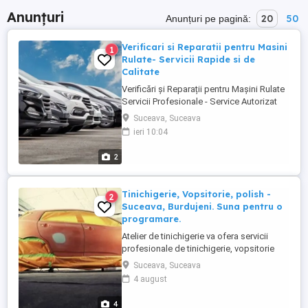
Anunțuri
20
50
Anunțuri pe pagină:
Verificari si Reparatii pentru Masini
1
Rulate- Servicii Rapide si de
Calitate
Verificări și Reparații pentru Mașini Rulate
Servicii Profesionale - Service Autorizat
Suceava. Servicii Rapide si de Calitate. Ai
Suceava, Suceava
cumpărat o mașină rulată sau urmează să
ieri 10:04
achiziționezi una? Asigură-te că este în
stare perfectă! Oferim verificări complete,
2
diagnoză avansată și reparații rapide
pentru ...
Tinichigerie, Vopsitorie, polish -
2
Suceava, Burdujeni. Suna pentru o
programare.
Atelier de tinichigerie va ofera servicii
profesionale de tinichigerie, vopsitorie
auto. Experienta de 10 ani pe piata auto.
Suceava, Suceava
Autorizat RAR. Suceava, Burdujeni incinta
4 august
Betirut Programari la tel: - Mihai Va
asteptam
4