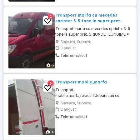
Transport marfa cu mecedes
1
sprinter 3 .5 tone la super pret.
Transport marfa cu mecedes sprinter 3 .5
tone la super pret. ORIUNDE . LUNGIME =
4.75 LATIME =1.90 INALTIMME =1,98.
Suceava, Suceava
3 august
Telefon validat
3
Transport mobila,marfa
6
Transport
mobila,marfa,relocari,debarasari cu
microbuz Ford Transit 3,5 tone,super
Suceava, Suceava
inalt,super lung.Pretul se discuta telefonic
2 august
si e în functie de distanta,volum,etaj,cu
Telefon validat
sau fara manipulanti.
4