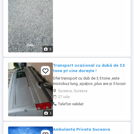
disponibile: 8,5 metri 3 axe 6 metri - roți
13" 14" 5 ...
5
Transport ocazional cu dubä de 3.5
tone pt cine doreşte !
Ofer transport cu dub de 3.5 tone ,este
microbuz lung ,spațios ,plus are şi 5 locuri
pt persoane ,...!
Suceava, Suceava
27 iulie
Telefon validat
1
Ambulanta Privata Suceava