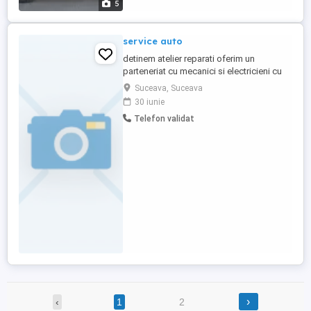
5
...
service auto
detinem atelier reparati oferim un
parteneriat cu mecanici si electricieni cu
experienta in domeniul auto trimiteti cv si
Suceava, Suceava
oferta pe care o doriti in functie de
30 iunie
expiereta acumulata in profesie
Telefon validat
›
‹
1
2