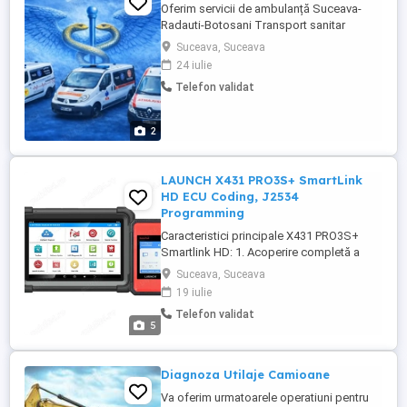
Oferim servicii de ambulanță Suceava-
Radauti-Botosani Transport sanitar
asistat și neasistat Asistență la
Suceava, Suceava
evenimente O echipa de profesioniști
24 iulie
Medici Asistenți Paramedici Ambulantieri
Telefon validat
Program 24 24 h
2
LAUNCH X431 PRO3S+ SmartLink
HD ECU Coding, J2534
Programming
Caracteristici principale X431 PRO3S+
Smartlink HD: 1. Acoperire completă a
sistemului vehiculului pentru peste 150 de
Suceava, Suceava
mărci din lume plus camioane, utilaje
19 iulie
actualizată continuu. 2. Identifică automat
Telefon validat
VIN-ul la conectarea la vehicul pentru o
5
diagnosticare inteligentă. 3. Citește toate
tipurile de OTC ...
Diagnoza Utilaje Camioane
Va oferim urmatoarele operatiuni pentru