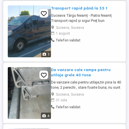
Transport rapid până la 3.5 t
Suceava Târgu Neamț - Piatra Neamț
Transport rapid și sigur Preț bun
Suceava, Suceava
1 august
Telefon validat
1
De vanzare cale rampe pentru
utilaje grele 40 tone
De vanzare cale pentru utilaje,tin pina la 40
tone, 2 perechi , stare foarte buna, nu sunt
ale mele, pentru detalii sunati la zero 750
Suceava, Suceava
sapte 40404
31 iulie
Telefon validat
4