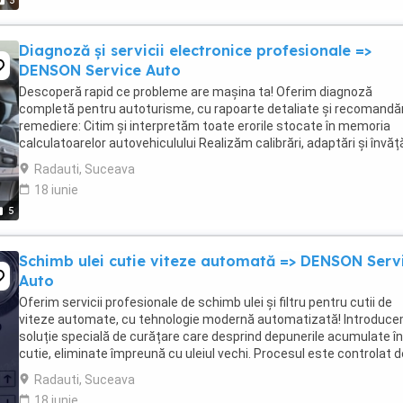
3
Diagnoză și servicii electronice profesionale =>
DENSON Service Auto
Descoperă rapid ce probleme are mașina ta! Oferim diagnoză
completă pentru autoturisme, cu rapoarte detaliate și recomandăr
remediere: Citim și interpretăm toate erorile stocate în memoria
calculatoarelor autovehiculului Realizăm calibrări, adaptări și învăță
pentru senzori și actuatori Resetăm ...
Radauti, Suceava
18 iunie
5
Schimb ulei cutie viteze automată => DENSON Serv
Auto
Oferim servicii profesionale de schimb ulei și filtru pentru cutii de
viteze automate, cu tehnologie modernă automatizată! Introduce
soluție specială de curățare care desprind depunerile acumulate în
cutie, eliminate împreună cu uleiul vechi. Procesul este controlat d
aparat performant ce asigură ...
Radauti, Suceava
18 iunie