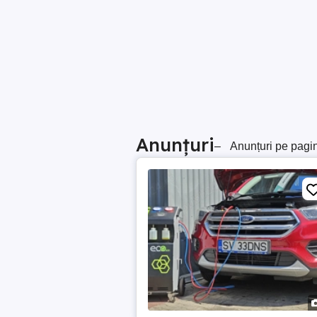
Anunțuri
–
Anunțuri pe pagi