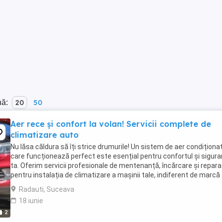
nă:
20
50
Aer rece și confort la volan! Servicii complete de
climatizare auto
Nu lăsa căldura să îți strice drumurile! Un sistem de aer condiționa
care funcționează perfect este esențial pentru confortul și sigur
ta. Oferim servicii profesionale de mentenanță, încărcare și repara
pentru instalația de climatizare a mașinii tale, indiferent de marcă
model. Serviciile ...
Radauti, Suceava
18 iunie
2