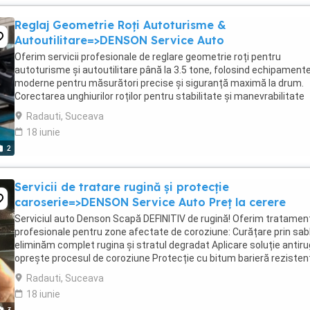
Reglaj Geometrie Roți Autoturisme &
Autoutilitare=>DENSON Service Auto
Oferim servicii profesionale de reglare geometrie roți pentru
autoturisme și autoutilitare până la 3.5 tone, folosind echipament
moderne pentru măsurători precise și siguranță maximă la drum.
Corectarea unghiurilor roților pentru stabilitate și manevrabilitate
optimă Reducerea uzurii anvelopelor și ...
Radauti, Suceava
18 iunie
2
Servicii de tratare rugină și protecție
caroserie=>DENSON Service Auto Preț la cerere
Serviciul auto Denson Scapă DEFINITIV de rugină! Oferim tratamen
profesionale pentru zone afectate de coroziune: Curățare prin sab
eliminăm complet rugina și stratul degradat Aplicare soluție antiru
oprește procesul de coroziune Protecție cu bitum barieră rezisten
împotriva umezelii ...
Radauti, Suceava
18 iunie