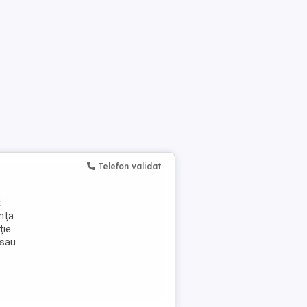
Telefon validat
t
anța
ție
 sau