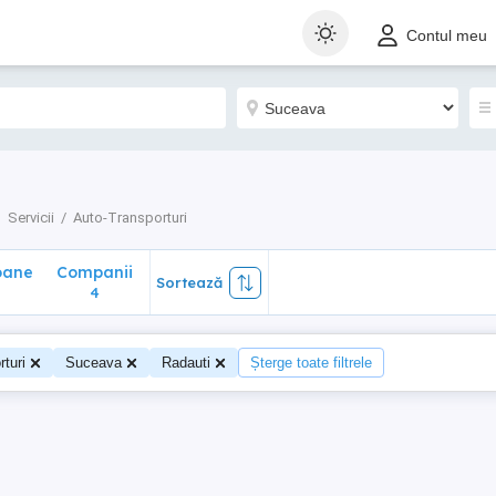
ane
Companii
Sortează
Contul meu
4
Servicii
Auto-Transporturi
oane
Companii
Sortează
4
turi
Suceava
Radauti
Șterge toate filtrele