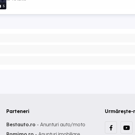
5
Parteneri
Urmărește-
Bestauto.ro
- Anunturi auto/moto
Romimo.ro
- Anunturi imobiliare