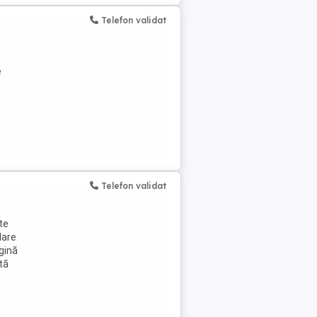
Telefon validat
e
Telefon validat
te
lare
gină
tă