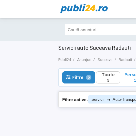
publi
24
.ro
Toate
Perso
Filtre
3
5
1
Servicii auto Suceava Radauti
Publi24
Anunțuri
Suceava
Radauti
Toate
Pers
Filtre
3
5
1
→
Filtre active:
Servicii
Auto-Transpor