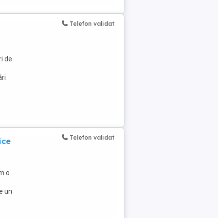
Telefon validat
i de
ri
Telefon validat
ice
m o
e un